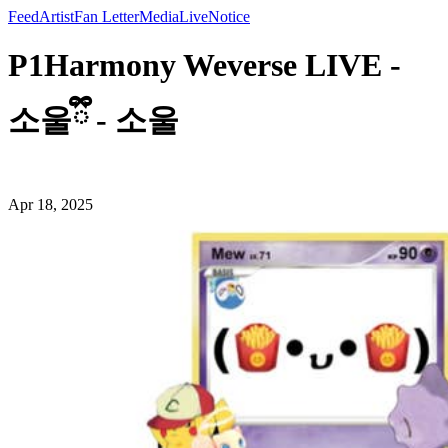
Feed
Artist
Fan Letter
Media
Live
Notice
P1Harmony Weverse LIVE -
소울ྀི - 소울
Apr 18, 2025