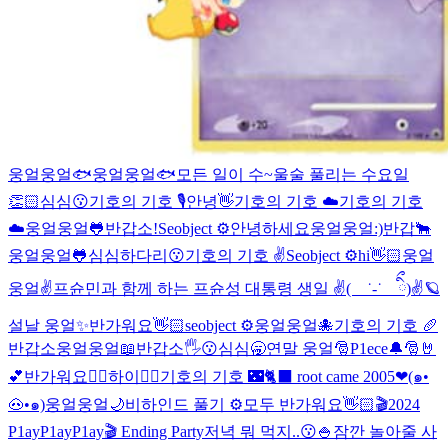
웅얼웅얼🐟
웅얼웅얼🐟
모든 일이 수~울술 풀리는 수요일
👏🏻
심심😗
기호의 기호 🎙️
안녕👋
기호의 기호 ☁️
기호의 기호
☁️
웅얼웅얼🐸
반갑소!
Seobject ⚙️
안녕하세요
웅얼웅얼:)
반갑🐂
웅얼웅얼🐸
심심하다리😗
기호의 기호 ✌️
Seobject ⚙️
hi👋🏻
웅얼
웅얼✌️
프슌민과 함께 하는 프슌성 대통령 생일 ✌( ˙-˙ ིྀ)✌🪐
설날 웅얼✨
반가워요👋🏻
seobject ⚙️
웅얼웅얼🐙
기호의 기호 🥖
반갑소
웅얼웅얼📖
반갑소🖐️
😗
심심🥱
연말 웅얼🎅
P1ece🔔🎅🤘
💕
반가워요👍🏻
하이✌🏻
기호의 기호 🌃
🐈‍⬛ root came 2005❤
(๑•
🐽•๑)
웅얼웅얼🌙
비하인드 풀기 ⚙️
모두 반가워요👋🏻
🎬2024
P1ayP1ayP1ay🎬 Ending Party
저녁 뭐 먹지..😗🍚
잠깐 놀아줄 사