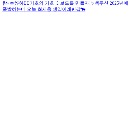
람~🙌😙
하✌🏻
기호의 기호 🍲
보드를 만들자!✨
백두산 2025년에
폭발하는데 오늘 최지웅 생일이래
반갑🐂