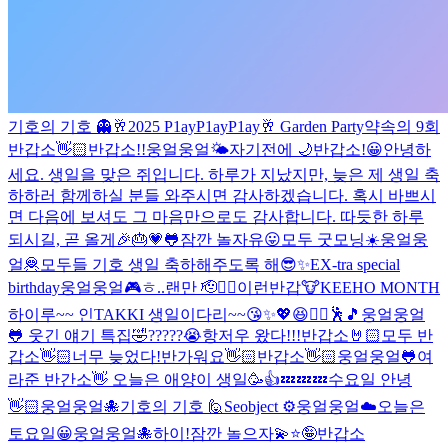
기호의 기호 👻
🥂2025 P1ayP1ayP1ay🥂 Garden Party
약속의 9회
반갑소👋🏻
반갑소!!
웅얼웅얼🌤️
자기전에 🌙
반갑소!😀
안녕하
세요. 생일을 맞은 쥐입니다. 하루가 지났지만, 늦은 제 생일 축
하하러 함께하실 분들 와주시면 감사하겠습니다. 혹시 바쁘시
면 다음에 보셔도 그 마음만으로도 감사합니다. 따듯한 하루
되시길, 곧 올게🎉🎂💗🐸
잠깐 놀자유😛
모두 굿모닝☀️
웅얼웅
얼🦧
모두들 기호 생일 축하해주도록 해😎✨
EX-tra special
birthday
웅얼웅얼🎮
ㅎ..
랜만 🫡
🏊‍♂️
이런
반갑🐮
KEEHO MONTH
하이루~~ 인TAKKI 생일이다리~~😘✨💖😆❤️‍🔥🕺🎵
웅얼웅얼
🐸 웃긴 얘기 특집🤣
?????😭
항저우 왔다!!!
반갑소🤘🏻
모두 반
갑소👋🏻
너무 늦었다!
반가워요👋🏻
반갑소👋🏻
웅얼웅얼🐸
여
라준 반간소👋 오늘은 애양이 생일🥳👍
💤💤💤
수요일 안녕
👋🏻
웅얼웅얼🐙
기호의 기호 🙋
Seobject ⚙️
웅얼웅얼☁️
오늘은
토요일😀
웅얼웅얼🐙
하이!
잠깐 놀으자💫⭐️🤪
반갑소