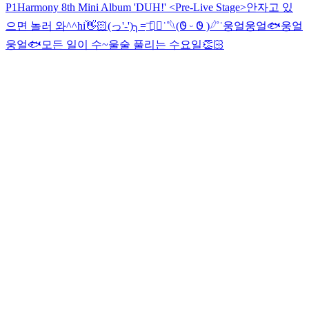
P1Harmony 8th Mini Album 'DUH!' <Pre-Live Stage>
안자고 있
으면 놀러 와^^
hi👋🏻
(っ'-')╮=͟͞ ◓⃙⁣˙˚𓆩︎(𐐃 ᵕ 𐐃 )𓆪˚˙
웅얼웅얼🐟
웅얼
웅얼🐟
모든 일이 수~울술 풀리는 수요일👏🏻