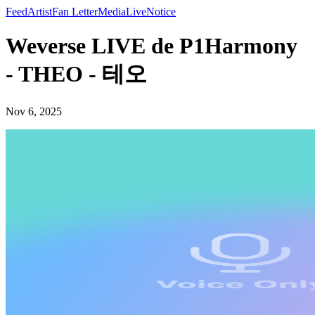
Feed
Artist
Fan Letter
Media
Live
Notice
Weverse LIVE de P1Harmony
- THEO - 테오
Nov 6, 2025