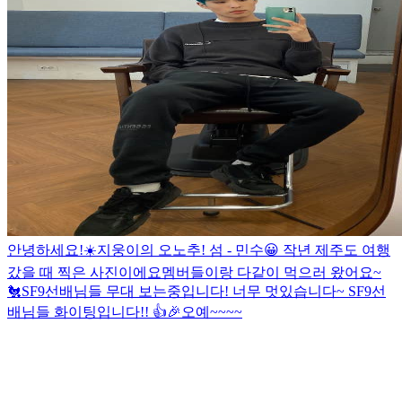
안녕하세요!☀️
지웅이의 오노추! 섬 - 민수😀 작년 제주도 여행
갔을 때 찍은 사진이에요
멤버들이랑 다같이 먹으러 왔어요~
🐔
SF9선배님들 무대 보는중입니다! 너무 멋있습니다~ SF9선
배님들 화이팅입니다!! 👍🎉
오예~~~~