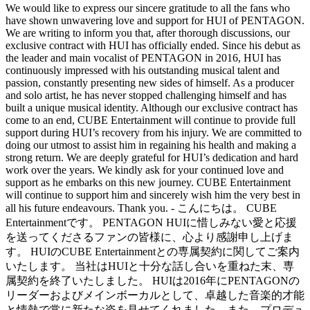
We would like to express our sincere gratitude to all the fans who
have shown unwavering love and support for HUI of PENTAGON.
We are writing to inform you that, after thorough discussions, our
exclusive contract with HUI has officially ended. Since his debut as
the leader and main vocalist of PENTAGON in 2016, HUI has
continuously impressed with his outstanding musical talent and
passion, constantly presenting new sides of himself. As a producer
and solo artist, he has never stopped challenging himself and has
built a unique musical identity. Although our exclusive contract has
come to an end, CUBE Entertainment will continue to provide full
support during HUI’s recovery from his injury. We are committed to
doing our utmost to assist him in regaining his health and making a
strong return. We are deeply grateful for HUI’s dedication and hard
work over the years. We kindly ask for your continued love and
support as he embarks on this new journey. CUBE Entertainment
will continue to support him and sincerely wish him the very best in
all his future endeavours. Thank you. - こんにちは。 CUBE
Entertainmentです。 PENTAGON HUIに惜しみない愛と応援
を送ってくださるファンの皆様に、心より感謝申し上げま
す。 HUIのCUBE Entertainmentとの専属契約に関してご案内
いたします。 当社はHUIと十分な話し合いを重ねた末、専
属契約を終了いたしました。 HUIは2016年にPENTAGONの
リーダーおよびメインボーカルとして、卓越した音楽的才能
と情熱で常に新たな姿を見せてくれました。また、プロデュ