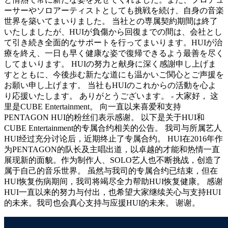
ーサーやソロアーティストとしても挑戦を続け、自身の音楽
世界を築いてまいりました。 当社との専属契約期間は終了
いたしましたが、HUIが負傷から回復までの間は、会社とし
て引き続き全面的なサポートを行ってまいります。HUIが治
療を終え、一日も早く健康な姿で復帰できるよう最善を尽く
してまいります。 HUIの努力と献身に深く感謝申し上げま
すとともに、今後歩む新たな道にも温かいご関心とご声援を
お願い申し上げます。 当社もHUIのこれからの活動を心よ
り応援いたします。 ありがとうございます。 - 大家好， 这
里是CUBE Entertainment。 向一直以来喜爱和支持
PENTAGON HUI的粉丝们表示感谢。 以下是关于HUI和
CUBE Entertainment的专属合约相关的公告。 我司与所属艺人
HUI经过充分讨论后，近期终止了专属合约。 HUI在2016年作
为PENTAGON的队长及主唱出道，以卓越的才能和热情一直
展现新的面貌。作为制作人、SOLO艺人也不断挑战，创造了
属于自己的音乐世界。 虽然与我司的专属合约已结束，但在
HUI恢复伤病期间，我司将竭尽全力帮助HUI恢复健康。 感谢
HUI一直以来的努力与付出，也希望大家继续关心与支持HUI
的未来。我司也会真心支持与应援HUI的未来。 谢谢。