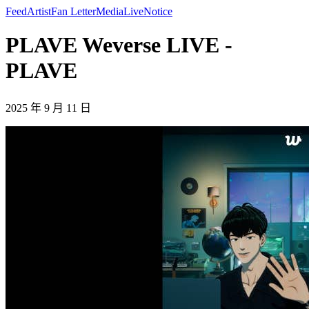
Feed
Artist
Fan Letter
Media
Live
Notice
PLAVE Weverse LIVE -
PLAVE
2025 年 9 月 11 日