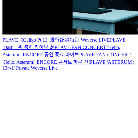
PLAVE《Caligo Pt.1》发行纪念特别 Weverse LIVE
PLAVE
'Dash' 1위 축하 라이브 🎉
PLAVE FAN CONCERT 'Hello,
Asterum!' ENCORE 공연 종료 라이브
PLAVE FAN CONCERT
'Hello, Asterum!' ENCORE 콘서트 하루 전!
PLAVE 'ASTERUM :
134-1' Private Weverse Live