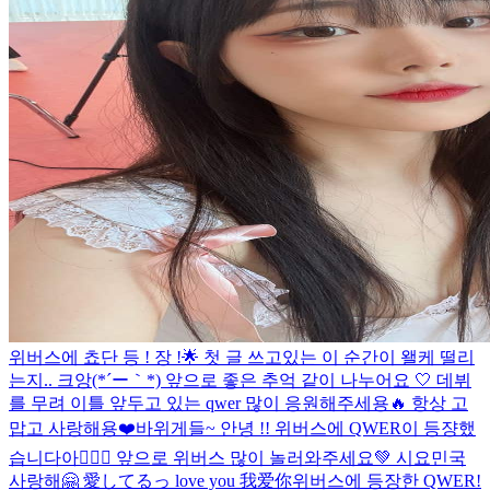
위버스에 쵸단 등 ! 장 !🌟 첫 글 쓰고있는 이 순간이 왤케 떨리
는지.. 크앙(*´ー｀*) 앞으로 좋은 추억 같이 나누어요 🤍 데뷔
를 무려 이틀 앞두고 있는 qwer 많이 응원해주세용🔥 항상 고
맙고 사랑해용❤️
바위게들~ 안녕 !! 위버스에 QWER이 등쟝했
습니다아💁🏻‍♀️ 앞으로 위버스 많이 놀러와주세요💚 시요민국
사랑해🤗 愛してるっ love you 我爱你
위버스에 등장한 QWER!