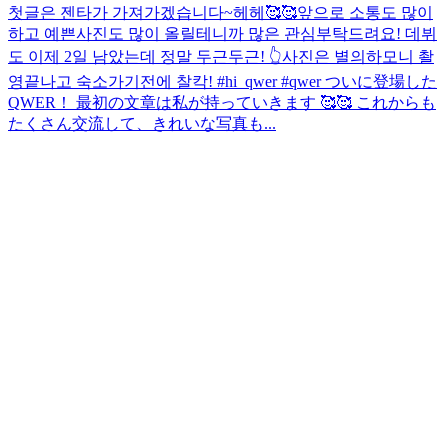
첫글은 젠타가 가져가겠습니다~헤헤🥰🥰앞으로 소통도 많이
하고 예쁜사진도 많이 올릴테니까 많은 관심부탁드려요! 데뷔
도 이제 2일 남았는데 정말 두근두근! 👆사진은 별의하모니 촬
영끝나고 숙소가기전에 찰칵! #hi_qwer #qwer ついに登場した
QWER！ 最初の文章は私が持っていきます 🥰🥰 これからも
たくさん交流して、きれいな写真も...