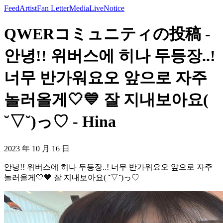
Feed
Artist
Fan Letter
Media
Live
Notice
QWERコミュニティの投稿 -
안녕!! 위버스에 히나 두등장..!
너무 반가워요오 앞으로 자주
놀러올게🤍💙 잘 지내보아요(
˘▽˘)っ♡ - Hina
2023 年 10 月 16 日
안녕!! 위버스에 히나 두등장..! 너무 반가워요오 앞으로 자주
놀러올게🤍💙 잘 지내보아요( ˘▽˘)っ♡