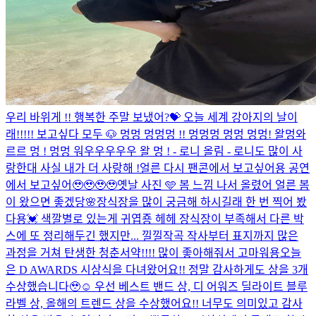
우리 바위게 !! 행복한 주말 보냈어?💝 오늘 세계 강아지의 날이
래!!!!! 보고싶다 모두 🐶 멍멍 멍멍멍 !! 멍멍멍 멍멍 멍멍! 왈멍와
르르 멍 ! 멍멍 워우우우우우 왈 멍 ! - 로니 올림 - 로니도 많이 사
랑한대 사실 내가 더 사랑해 !
얼른 다시 팬콘에서 보고싶어용 공연
에서 보고싶어🥹🥹🥹🥹
옛날 사진 🩵 봄 느낌 나서 올렸어 얼른 봄
이 왔으면 좋겠당🌸
장식장을 많이 궁금해 하시길래 한 번 찍어 봤
다용💓 색깔별로 있는게 귀엽죵 헤헤 장식장이 부족해서 다른 박
스에 또 정리해두긴 했지만... 낄낄
작곡 작사부터 표지까지 많은
과정을 거쳐 탄생한 청춘서약!!!! 많이 좋아해줘서 고마워용
오늘
은 D AWARDS 시상식을 다녀왔어요!! 정말 감사하게도 상을 3개
수상했습니다🥹☺️ 우선 베스트 밴드 상, 디 어워즈 딜라이트 블루
라벨 상, 올해의 트렌드 상을 수상했어요!! 너무도 의미있고 감사