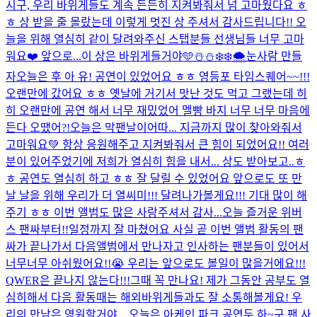
시구, 우리 바위게들도 계속 든든히 지켜봐줘서 넘 고마웠다요 ㅎ
ㅎ 상 받을 줄 몰랐는데 이렇게 멋진 상 주셔서 감사드립니다!! 오
늘을 위해 열심히 같이 달려와주신 스탭분들 선생님들 너무 고마
워요❤️ 앞으로...
이 상은 바위게들거야🩵
☃️⛄️❄️❄️🌨️눈사람 만들
자
오늘은 후 아 유! 공연이 있었어요 ㅎㅎ 영등포 타임스퀘어~~!!!
오랜만에 갔어요 ㅎㅎ 옛날에 거기서 맛난 것도 먹고 그랬는데 히
히 오랜만에 공연 해서 너무 재밌었어 멜빵 바지 너무 너무 마음에
든다 오땠어?!
오늘은 막팬날이어따... 지금까지 많이 찾아와줘서
고마워요💚 항상 응원해주고 지켜봐줘서 큰 힘이 되었어요!! 여러
분이 있어주었기에 저희가 열심히 힘을 내서... 상도 받아보고..ㅎ
ㅎ 공연도 열심히 하고 ㅎㅎ 잘 달릴 수 있었어요 앞으로도 또 만
날 날을 위해 우리가 더 열씨미!!! 달려나가볼게요!!! 기대 많이 해
주기 ㅎㅎ 이번 앨범도 많은 사랑주셔서 감사...
오늘 즐거운 위버
스 팬싸부터!!일정까지 잘 마쳤어요 사실 곧 이번 앨범 활동의 팬
싸가 끝나가서 다음앨범에서 만나자고 인사하는 팬분들이 있어서
너무너무 아쉬웠어요!!😭 우리는 앞으로도 볼일이 많을거에요!!!
QWER은 끝나지 않는다!!!그때 꼭 만나요! 제가 그동안 공부도 열
심히해서 다음 활동때는 해외바위게들과도 잘 소통해볼게요! 우
리의 만남은 영원할거야 ...
오늘은 아케인 파크 공연두 하~구 팬 사