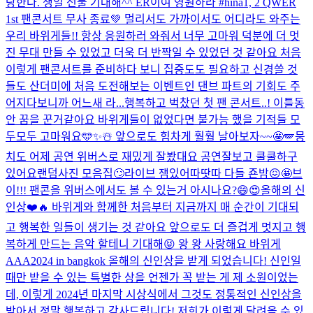
랑한다. 생일 선물 기대해^^ ER이여 영원하라 #hina
1, 2 QWER
1st 팬콘서트 무사 종료💚 멀리서도 가까이서도 어디라도 와주는
우리 바위게들!! 항상 응원하러 와줘서 너무 고마워 덕분에 더 멋
진 무대 만들 수 있었고 더욱 더 반짝일 수 있었던 것 같아요 처음
이렇게 팬콘서트를 준비하다 보니 집중도도 필요하고 신경쓸 것
들도 산더미에 처음 도전해보는 이벤트인 댄브 파트의 기회도 주
어지다보니까 어느새 라...
행복하고 벅찼던 첫 팬 콘서트..! 이틀동
안 꿈을 꾼거같아요 바위게들이 없었다면 불가능 했을 기적들 모
두모두 고마워요🩵✨☃️ 앞으로도 힘차게 훨훨 날아보자~~🤩🪽
뭉
치도 어제 공연 위버스로 재밌게 잘봤대요 공연잘보고 쿨쿨하구
있어요
랜덤사진 모음집🙄
라이브 잼있어따땃따 다들 죤밤😖🤩
브
이!!! 팬콘을 위버스에서도 볼 수 있는거 아시나요?😄😍
올해의 신
인상❤️🔥 바위게와 함께한 처음부터 지금까지 매 순간이 기대되
고 행복한 일들이 생기는 것 같아요 앞으로도 더 즐겁게 멋지고 행
복하게 만드는 음악 할테니 기대해😝 왕 왕 사랑해요 바위게
AAA2024 in bangkok 올해의 신인상을 받게 되었습니다! 신인일
때만 받을 수 있는 특별한 상을 언젠가 꼭 받는 게 제 소원이었는
데, 이렇게 2024년 마지막 시상식에서 그것도 정통적인 신인상을
받아서 정말 행복하고 감사드립니다! 저희가 이렇게 달려올 수 있