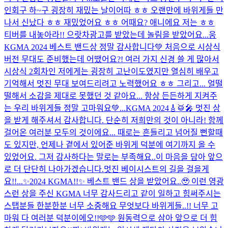
인회구 하~구 굉장히 재밌는 날이어따 ㅎㅎ 오랜만에 바위게들 만
나서 신났다 ㅎㅎ 재밌었어요 ㅎㅎ 어때요? 애니에요 저는 ㅎㅎ
티버를 내놓아라!! 으랏차
광고를 받았는데 놀림을 받았어요...
웅
KGMA 2024 베스트 밴드상 정말 감사합니다💚 처음으로 시상식
버전 무대도 준비했는데 어땠어요?! 여러 가지 신경 쓸 게 많아서
시상식 2회차인 저에게는 굉장히 고난이도였지만 열심히 배우고
기억해서 멋진 무대 보여드리려고 노력했어요 ㅎㅎ 그리고... 얼떨
떨해서 소감을 제대로 못했던 것 같아요... 항상 든든하게 지켜주
는 우리 바위게들 정말 고마워요💚...
KGMA 2024🎸🥁🎤 멋진 상
을 받게 해주셔서 감사합니다. 단순히 저희만의 것이 아니라! 함께
걸어온 여러분 모두의 것이에요... 때로는 흔들리고 넘어질 뻔할때
도 있지만, 언제나 곁에서 있어준 바위게 덕분에 여기까지 올 수
있었어요. 그저 감사하다는 말로는 부족해요..이 마음을 담아 앞으
로 더 단단히 나아가겠습니다.멋진 베이시스트의 길을 걸을게
요!!...
✨2024 KGMA!!✨ 베스트 밴드 상을 받았어요..🥹 이런 영광
스런 상을 주신 KGMA 너무 감사드리고 같이 일하고 힘써주시는
스탭분들 한분한분 너무 소중해요 무엇보다 바위게들..!! 너무 고
마워 다 여러분 덕분이에오!!🩵🩵 원동력으로 삼아 앞으로 더 힘