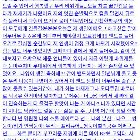
드릴 수 있어서 행복했구 우리 바위게들...
오늘 차를 끓인컵을 들
다가 재채기가 나왔어요 저의 멋진 순발력으로 컵을 밀면서 뒤로
슥 물러나서 다행이 뜨거운 물이 안튀었어요 민첩한하루의 행운
이 모두에게 깃들길🌟🌟🌟
오늘은 제 생일이에오..! 하고싶은 말이
너무너무 맘ㅎ은데 어디부터 해야할지 모르겠네!!!! 밴드를 들어
오기로 결심한 순간부터 제 인생이 엄청 크게 바뀌기 시작했어요!!
힘든일도 너무 많았지만 그때마다 곁에서 얘기 들어주고, 같이 힘
내보자고 으쌰으쌰 해준 언니들이 있어서 지금 이렇게 바위게들
과 눈마주치며 무대위에서 행복하게 기타치는 제가 존재할 수 있
었어요...
나영이 생일 축하해!!! 같이 밴드하면서 일년넘게 울고 웃
은 우리 나용이 나영이가 있어서 이 밴드 생활이 너무너무 즐겁구
많이 웃을수 있는거같애. 내가 하는 아재개그나 오타쿠밈 바로바
로 뇌공유 한거마냥 알아채고 웃어주는 너...🥹 너라서 새벽에 같
이 연습하는게 더 즐겁구 할맛이 나는 거 아니?! 너가 있다면 시간
이 지나도 낙엽에도 깔깔웃는 삶을 살 수 ...
나영 어린이 생일 축하
합니다 넌 영원한 나의 소울 메이트다 넌 ... 나의 분신... 나으 ... 쌍
둥이(키가 안쌍둥이) 우리는 프리큐어...쌍둥이별의공주 어쩌구...
넌... ... 하트 붙이기 부끄러운 지경에 이른 마이 BF💙 고맙다. 사