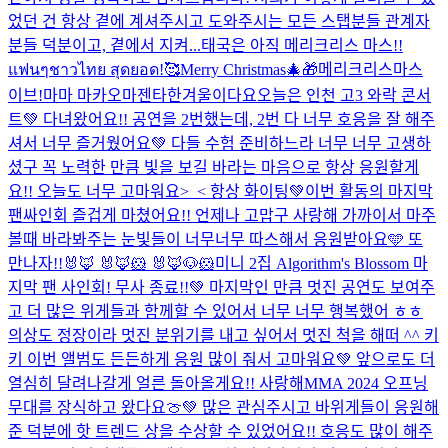
었던 건 항상 곁에 계셔주시고 도와주시는 모든 스탭분들 관계자
분들 덕분이고, 곁에서 지켜...
태국은 아직 메리크리스 마스!!
แฟนๆชาวไทย สุดยอด!🥰
Merry Christmas🎄🎁
메리크리스마스
이브!
마마 마카오마젠타
한겨울이다요
오늘은 인천 고3 와락 콘서
트💚 다녀왔어요!! 공연을 2번했는데, 2번 다 너무 호응을 잘 해주
셔서 너무 즐거웠어요💚 다들 수험 준비하느라 너무 너무 고생하
셨구 꼭 노력한 만큼 빛을 보길 바라는 마음으로 항상 응원할게
요!! 오늘도 너무 고마워요>_< 항상 화이팅💚
이번 활동의 마지막
팬싸인회 즐겁게 마쳤어요!! 언제나 고맙구 사랑해 가까이서 마주
볼때 바라봐주는 눈빛들이 너무너무 따스해서 응원받아요🩵 또
만나자!!
🐰🦊 🐰🦊🐹 🐰🦊🐶🐹
미니 2집 Algorithm's Blossom 마
지막 팬 사인회! 무사 종료!!💚 마지막인 만큼 멋진 공연도 보여주
고 더 많은 위게들과 함께할 수 있어서 너무 너무 행복했어 ㅎㅎ
의상도 정장이라 멋진 분위기를 내고 싶어서 멋진 척을 해떠 ^^ 키
키 이번 앨범도 든든하게 응원 많이 줘서 고마워요💚 앞으로도 더
열심히 달려나갈게 얼른 돌아올게요!! 사랑해
MMA 2024 오프닝
무대를 장식하고 왔다요🍈💚 많은 관심주시고 바위게들이 응원해
준 덕분에 핫 트렌드 상을 수상할 수 있었어요!! 호응도 많이 해주