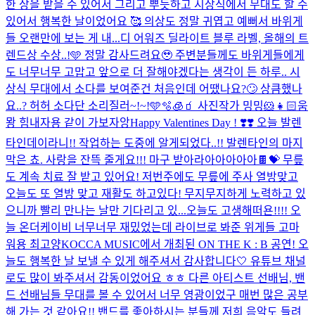
한 상을 받을 수 있어서 그리고 뿌듯하고 시상식에서 무대도 할 수
있어서 행복한 날이었어요 🥰 의상도 정말 귀엽고 예뻐서 바위게
들 오랜만에 보는 게 내...
디 어워즈 딜라이트 블루 라벨, 올해의 트
렌드상 수상..!🩵 정말 감사드려요🥹 주변분들께도 바위게들에게
도 너무너무 고맙고 앞으로 더 잘해야겠다는 생각이 든 하루.. 시
상식 무대에서 소다를 보여준건 처음인데 어땠나요?🙄 상큼했나
요..? 허허 소다단 소리질러~!~!🩵🫧🧊🧃 사진작가 밍밍🐹👧🏻
움
뫙 힘내자용 같이 가보자앙
Happy Valentines Day ! ❣️❣️ 오늘 발렌
타인데이라니!! 작업하는 도중에 알게되었다..!! 발렌타인의 마지
막은 쵸. 사랑을 잔뜩 줄게요!!! 마구 받아라아아아아아🍫💝 무릎
도 계속 치료 잘 받고 있어요! 저번주에도 무릎에 주사 열방맞고
오늘도 또 열방 맞고 재활도 하고있다! 무지무지하게 노력하고 있
으니까 빨리 만나는 날만 기다리고 있...
오늘도 고생해떠욘!!!! 오
늘 온더케이비 너무너무 재밌었는데 라이브로 봐준 위게들 고마
워용 최고양
KOCCA MUSIC에서 개최된 ON THE K : B 공연! 오
늘도 행복한 날 보낼 수 있게 해주셔서 감사합니다🤍 유튜브 채널
로도 많이 봐주셔서 감동이었어요 ㅎㅎ 다른 아티스트 선배님, 밴
드 선배님들 무대를 볼 수 있어서 너무 영광이었구 매번 많은 공부
해 가는 것 같아요!! 밴드를 좋아하시는 분들께 저희 음악도 들려