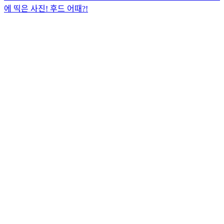
에 띡은 사진! 후드 어때?!