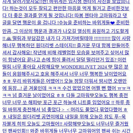
차게 달려가보자요!!
짠! 바위게는 입시생 젠타의 사진을 보았습니
다! 하는것이 모두 잘되고 편안한 마음을 먹게 될거고 준비한것보
다 더 좋은 결과를 얻게 될 것입니다! 따봉 젠타야 고마워라고 댓
글을 달면 행운이 올 겁니다 !
수능을 준비하는 바위게들❤️ 준비한
만큼, 그 이상의 행운과 결과가 나오길 열심히 응원하고 기도할게
!! 🙏 떨림과 부담감은 내가 다 가져가버릴테야 !!!!!!!!!!! 많이 사랑
해
너무 행복하던 원더리벳 스테이지!! 즐거운 무대 함께 만들어주
셔서 감사해요! 작년에 비해 레벨업한 모습을 보여주고 싶어서 많
이 힘냈어요 끝나고 손에 힘이 풀려서 덜덜 떨리던거 있죠? 이런
떨림 너무 좋아요 사랑해요
💚 WONDERLIVET 2024 💚 많은 분
들이 응원해주시고 호응 해주셔서 너무 너무 행복한 날이었어요
ㅎㅎ 우리 바위게들은 어땠어?! 오늘 정말 더워서 땀시연 오랜만
에 등장...! 곧 겨울인데 ㅋㅋㅋ 수건 없었으면 어쩔 뻔 했어 ㅠㅠㅋ
ㅋㅋ 넘 즐거운 날이었어요 ㅎㅎ 다들 고마워💚
오늘도 행복 충전
너무 너무 쏘 해피🩵 포근 포근 하늘색 니트를 입었어요 !! 하루 종
일 바위게 충전해서 넘 좋았다 >_< 머리도 풀었다 묶었다했어 ㅎ
ㅎ 내일은 원더리벳 공연이에요 내일을 위해 오늘은 잠도 푸~욱
자볼게 히히 오늘도 고마웠어!! 사랑해💚
오늘도 너무너무 즐거웠
던 팬싸인회!! 와준 바위게들 너무너무 고마워어엉 팬싸 쉬는 시간