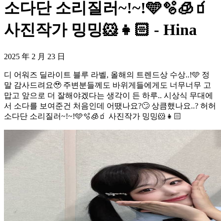
소다단 소리질러~!~!🩵🫧🧊🧃
사진작가 밍밍🐹👧🏻 - Hina
2025 年 2 月 23 日
디 어워즈 딜라이트 블루 라벨, 올해의 트렌드상 수상..!🩵 정
말 감사드려요🥹 주변분들께도 바위게들에게도 너무너무 고
맙고 앞으로 더 잘해야겠다는 생각이 든 하루.. 시상식 무대에
서 소다를 보여준건 처음인데 어땠나요?🙄 상큼했나요..? 허허
소다단 소리질러~!~!🩵🫧🧊🧃 사진작가 밍밍🐹👧🏻