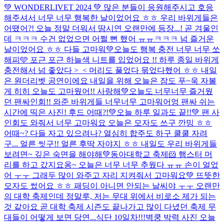
💚 WONDERLIVET 2024 💚 많은 분들이 응원해주시고 호응
해주셔서 너무 너무 행복한 날이었어요 ㅎㅎ 우리 바위게들은
어땠어?! 오늘 정말 더워서 땀시연 오랜만에 등장...! 곧 겨울인
데 ㅋㅋㅋ 수건 없었으면 어쩔 뻔 했어 ㅠㅠㅋㅋㅋ 넘 즐거운
날이었어요 ㅎㅎ 다들 고마워💚
오늘도 행복 충전 너무 너무 쏘
해피🩵 포근 포근 하늘색 니트를 입었어요 !! 하루 종일 바위게
충전해서 넘 좋았다 >_< 머리도 풀었다 묶었다했어 ㅎㅎ 내일
은 원더리벳 공연이에요 내일을 위해 오늘은 잠도 푸~욱 자볼
게 히히 오늘도 고마웠어!! 사랑해💚
오늘도 너무너무 즐거웠
던 팬싸인회!! 와준 바위게들 너무너무 고마워어엉 팬싸 쉬는
시간에 띡은 사진! 후드 어때?!
💚오늘 하루 일과도 끝!!💚 팬 사
인회도 와줘서 너무 고마워요 오늘은 모자도 쓰구 깐밍 ㅎㅎ
어때~? 다들 자고 있으려나? 열심히 합주도 하구 쿨쿨 자려
구... 얼른 씻구!! 얼른 후딱 자야지 ㅎㅎ 내일도 우리 바위게들
보려면~ 깊은 숙면을 해야해💚
동아대학교 축제🐹 햄스터 머
리를 하고 갔지요옹~ 오늘은 너무 너무 추웠다 ㅠㅠ 손이 얼었
어 ㅜㅜ 그래두 많이 와주고 자리 지켜줘서 고마워요💚 뜨뜻한
모자도 썼어요 ㅎㅎ 패딩이 아니면 안되는 날씨야 ㅜㅜ 오랜만
의 대학 축제인데 정말루, 저는 무대 위에서 비로소 제가 되는
것 같아요 곧 대학 축제 시즌도 끝나가고 많이 다녔던 축제 무
대들이 어떻게 보면 당연...
식단 10일차!!!
벽쿵 박력 사진 오늘