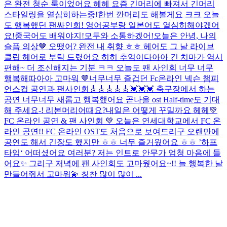
은 완전 청순 룩이었어요 헤헤 요즘 긴머리에 빠져서 긴머리
스타일링을 열심히하는중!한번 깐머리도 해볼게요 크크 오늘
도 행복했던 팬싸인회! 영어공부랑 일본어도 열심히해야겠어
요!중국어도 배워야지!모두와 소통하겠어!
오늘은 안녕, 나의
슬픔 의상🤎 오땠어? 완전 내 취향 ㅎㅎ 헤어도 그 날 라이브
클립 헤어로 부탁 드렸어요 히히 추억이다아아 긴 치마가 역시
편해~ 더 조신해지는 기분 ㅋㅋ 오늘도 팬 사인회 너무 너무
행복해따아아 고마워 🤎
너무너무 즐겁던 Fc온라인 넥슨 챔피
언스컵 공연과 팬사인회🎸🎸🎸🎸🎸💓💓💓 축구장에서 하는
공연 너무너무 새롭고 행복했어요 곧나올 ost Half-time도 기대
해 주세요-! 리본머리어때요?내일은 어떻게 꾸밀까요 헤헤
💚
FC 온라인 공연 & 팬 사인회 💚 오늘은 연세대학교에서 FC 온
라인 공연!! FC 온라인 OST도 처음으로 보여드리구 오랜만에
공연도 해서 긴장도 했지만 ㅎㅎ 너무 즐거웠어요 ㅎㅎ ’하프
타임‘ 어떠셨어요 여러분? 저는 인트로 안무가 엄청 마음에 들
어요✨ 그리구 저녁에 팬 사인회도 고마웠어요~!! 늘 행복한 날
만들어줘서 고마워💫 칭찬 많이 많이 ...