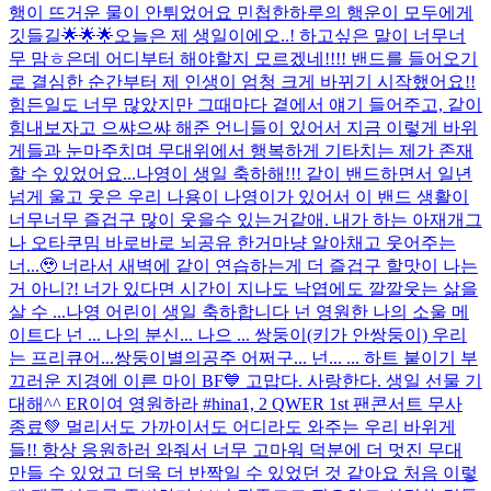
행이 뜨거운 물이 안튀었어요 민첩한하루의 행운이 모두에게
깃들길🌟🌟🌟
오늘은 제 생일이에오..! 하고싶은 말이 너무너
무 맘ㅎ은데 어디부터 해야할지 모르겠네!!!! 밴드를 들어오기
로 결심한 순간부터 제 인생이 엄청 크게 바뀌기 시작했어요!!
힘든일도 너무 많았지만 그때마다 곁에서 얘기 들어주고, 같이
힘내보자고 으쌰으쌰 해준 언니들이 있어서 지금 이렇게 바위
게들과 눈마주치며 무대위에서 행복하게 기타치는 제가 존재
할 수 있었어요...
나영이 생일 축하해!!! 같이 밴드하면서 일년
넘게 울고 웃은 우리 나용이 나영이가 있어서 이 밴드 생활이
너무너무 즐겁구 많이 웃을수 있는거같애. 내가 하는 아재개그
나 오타쿠밈 바로바로 뇌공유 한거마냥 알아채고 웃어주는
너...🥹 너라서 새벽에 같이 연습하는게 더 즐겁구 할맛이 나는
거 아니?! 너가 있다면 시간이 지나도 낙엽에도 깔깔웃는 삶을
살 수 ...
나영 어린이 생일 축하합니다 넌 영원한 나의 소울 메
이트다 넌 ... 나의 분신... 나으 ... 쌍둥이(키가 안쌍둥이) 우리
는 프리큐어...쌍둥이별의공주 어쩌구... 넌... ... 하트 붙이기 부
끄러운 지경에 이른 마이 BF💙 고맙다. 사랑한다. 생일 선물 기
대해^^ ER이여 영원하라 #hina
1, 2 QWER 1st 팬콘서트 무사
종료💚 멀리서도 가까이서도 어디라도 와주는 우리 바위게
들!! 항상 응원하러 와줘서 너무 고마워 덕분에 더 멋진 무대
만들 수 있었고 더욱 더 반짝일 수 있었던 것 같아요 처음 이렇