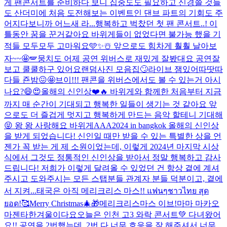
게 팬콘서트를 준비하다 보니 집중도도 필요하고 신경쓸 것들
도 산더미에 처음 도전해보는 이벤트인 댄브 파트의 기회도 주
어지다보니까 어느새 라...
행복하고 벅찼던 첫 팬 콘서트..! 이
틀동안 꿈을 꾼거같아요 바위게들이 없었다면 불가능 했을 기
적들 모두모두 고마워요🩵✨☃️ 앞으로도 힘차게 훨훨 날아보
자~~🤩🪽
뭉치도 어제 공연 위버스로 재밌게 잘봤대요 공연잘
보고 쿨쿨하구 있어요
랜덤사진 모음집🙄
라이브 잼있어따땃따
다들 죤밤😖🤩
브이!!! 팬콘을 위버스에서도 볼 수 있는거 아시
나요?😄😍
올해의 신인상❤️🔥 바위게와 함께한 처음부터 지금
까지 매 순간이 기대되고 행복한 일들이 생기는 것 같아요 앞
으로도 더 즐겁게 멋지고 행복하게 만드는 음악 할테니 기대해
😝 왕 왕 사랑해요 바위게
AAA2024 in bangkok 올해의 신인상
을 받게 되었습니다! 신인일 때만 받을 수 있는 특별한 상을 언
젠가 꼭 받는 게 제 소원이었는데, 이렇게 2024년 마지막 시상
식에서 그것도 정통적인 신인상을 받아서 정말 행복하고 감사
드립니다! 저희가 이렇게 달려올 수 있었던 건 항상 곁에 계셔
주시고 도와주시는 모든 스탭분들 관계자 분들 덕분이고, 곁에
서 지켜...
태국은 아직 메리크리스 마스!! แฟนๆชาวไทย สุด
ยอด!🥰
Merry Christmas🎄🎁
메리크리스마스 이브!
마마 마카오
마젠타
한겨울이다요
오늘은 인천 고3 와락 콘서트💚 다녀왔어
요!! 공연을 2번했는데, 2번 다 너무 호응을 잘 해주셔서 너무