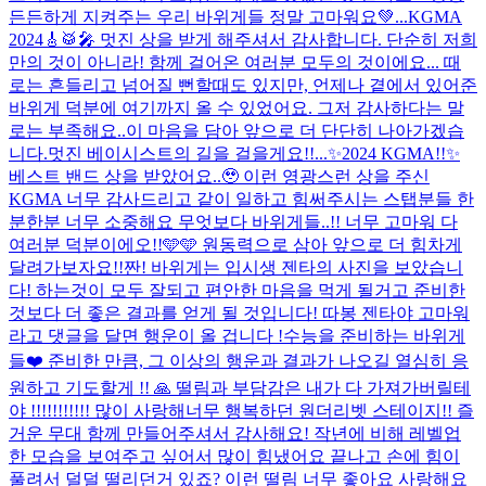
든든하게 지켜주는 우리 바위게들 정말 고마워요💚...
KGMA
2024🎸🥁🎤 멋진 상을 받게 해주셔서 감사합니다. 단순히 저희
만의 것이 아니라! 함께 걸어온 여러분 모두의 것이에요... 때
로는 흔들리고 넘어질 뻔할때도 있지만, 언제나 곁에서 있어준
바위게 덕분에 여기까지 올 수 있었어요. 그저 감사하다는 말
로는 부족해요..이 마음을 담아 앞으로 더 단단히 나아가겠습
니다.멋진 베이시스트의 길을 걸을게요!!...
✨2024 KGMA!!✨
베스트 밴드 상을 받았어요..🥹 이런 영광스런 상을 주신
KGMA 너무 감사드리고 같이 일하고 힘써주시는 스탭분들 한
분한분 너무 소중해요 무엇보다 바위게들..!! 너무 고마워 다
여러분 덕분이에오!!🩵🩵 원동력으로 삼아 앞으로 더 힘차게
달려가보자요!!
짠! 바위게는 입시생 젠타의 사진을 보았습니
다! 하는것이 모두 잘되고 편안한 마음을 먹게 될거고 준비한
것보다 더 좋은 결과를 얻게 될 것입니다! 따봉 젠타야 고마워
라고 댓글을 달면 행운이 올 겁니다 !
수능을 준비하는 바위게
들❤️ 준비한 만큼, 그 이상의 행운과 결과가 나오길 열심히 응
원하고 기도할게 !! 🙏 떨림과 부담감은 내가 다 가져가버릴테
야 !!!!!!!!!!! 많이 사랑해
너무 행복하던 원더리벳 스테이지!! 즐
거운 무대 함께 만들어주셔서 감사해요! 작년에 비해 레벨업
한 모습을 보여주고 싶어서 많이 힘냈어요 끝나고 손에 힘이
풀려서 덜덜 떨리던거 있죠? 이런 떨림 너무 좋아요 사랑해요