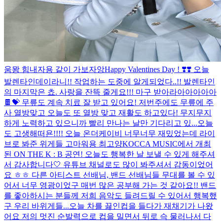
움뫙 힘내자용 같이 가보자앙
Happy Valentines Day ! ❣️❣️ 오늘
발렌타인데이라니!! 작업하는 도중에 알게되었다..!! 발렌타인
의 마지막은 쵸. 사랑을 잔뜩 줄게요!!! 마구 받아라아아아아아
🍫💝 무릎도 계속 치료 잘 받고 있어요! 저번주에도 무릎에 주
사 열방맞고 오늘도 또 열방 맞고 재활도 하고있다! 무지무지
하게 노력하고 있으니까 빨리 만나는 날만 기다리고 있...
오늘
도 고생해떠욘!!!! 오늘 온더케이비 너무너무 재밌었는데 라이
브로 봐준 위게들 고마워용 최고양
KOCCA MUSIC에서 개최
된 ON THE K : B 공연! 오늘도 행복한 날 보낼 수 있게 해주셔
서 감사합니다🤍 유튜브 채널로도 많이 봐주셔서 감동이었어
요 ㅎㅎ 다른 아티스트 선배님, 밴드 선배님들 무대를 볼 수 있
어서 너무 영광이었구 매번 많은 공부해 가는 것 같아요!! 밴드
를 좋아하시는 분들께 저희 음악도 들려드릴 수 있어서 행복했
구 우리 바위게들...
오늘 차를 끓인컵을 들다가 재채기가 나왔
어요 저의 멋진 순발력으로 컵을 밀면서 뒤로 슥 물러나서 다