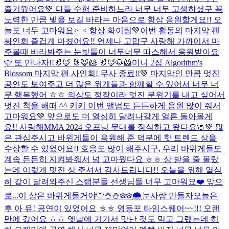
즐거웠어요💚 다들 수험 준비하느라 너무 너무 고생하셨구 꼭
노력한 만큼 빛을 보길 바라는 마음으로 항상 응원할게요!! 오
늘도 너무 고마워요>_< 항상 화이팅💚
이번 활동의 마지막 팬
싸인회 즐겁게 마쳤어요!! 언제나 고맙구 사랑해 가까이서 마
주볼때 바라봐주는 눈빛들이 너무너무 따스해서 응원받아요
🩵 또 만나자!!
🐰🦊 🐰🦊🐹 🐰🦊🐶🐹
미니 2집 Algorithm's
Blossom 마지막 팬 사인회! 무사 종료!!💚 마지막인 만큼 멋진
공연도 보여주고 더 많은 위게들과 함께할 수 있어서 너무 너
무 행복했어 ㅎㅎ 의상도 정장이라 멋진 분위기를 내고 싶어서
멋진 척을 해떠 ^^ 키키 이번 앨범도 든든하게 응원 많이 줘서
고마워요💚 앞으로도 더 열심히 달려나갈게 얼른 돌아올게
요!! 사랑해
MMA 2024 오프닝 무대를 장식하고 왔다요🍈💚 많
은 관심주시고 바위게들이 응원해 준 덕분에 핫 트렌드 상을
수상할 수 있었어요!! 호응도 많이 해주시구, 우리 바위게들도
계속 든든히 지켜봐줘서 넘 고마웠다요 ㅎㅎ 상 받을 줄 몰랐
는데 이렇게 멋진 상 주셔서 감사드립니다!! 오늘을 위해 열심
히 같이 달려와주신 스탭분들 선생님들 너무 고마워요❤️ 앞으
로...
이 상은 바위게들거야🩵
☃️⛄️❄️❄️🌨️눈사람 만들자
오늘은
후 아 유! 공연이 있었어요 ㅎㅎ 영등포 타임스퀘어~~!!! 오랜
만에 갔어요 ㅎㅎ 옛날에 거기서 맛난 것도 먹고 그랬는데 히