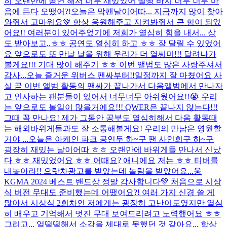
히 오랜만에 공연 해서 너무 재밌었어 멜빵 바지 너무 너무 마
음에 든다 오땠어?!
오늘은 막팬날이어따... 지금까지 많이 찾아
와줘서 고마워요💚 항상 응원해주고 지켜봐줘서 큰 힘이 되었
어요!! 여러분이 있어주었기에 저희가 열심히 힘을 내서... 상
도 받아보고..ㅎㅎ 공연도 열심히 하고 ㅎㅎ 잘 달릴 수 있었어
요 앞으로도 또 만날 날을 위해 우리가 더 열씨미!!! 달려나가
볼게요!!! 기대 많이 해주기 ㅎㅎ 이번 앨범도 많은 사랑주셔서
감사...
오늘 즐거운 위버스 팬싸부터!!일정까지 잘 마쳤어요 사
실 곧 이번 앨범 활동의 팬싸가 끝나가서 다음앨범에서 만나자
고 인사하는 팬분들이 있어서 너무너무 아쉬웠어요!!😭 우리
는 앞으로도 볼일이 많을거에요!!! QWER은 끝나지 않는다!!!
그때 꼭 만나요! 제가 그동안 공부도 열심히해서 다음 활동때
는 해외바위게들과도 잘 소통해볼게요! 우리의 만남은 영원할
거야 ...
오늘은 아케인 파크 공연두 하~구 팬 사인회구 하~구
굉장히 재밌는 날이어따 ㅎㅎ 오랜만에 바위게들 만나서 신났
다 ㅎㅎ 재밌었어요 ㅎㅎ 어때요? 애니에요 저는 ㅎㅎ 티버를
내놓아라!! 으랏차
광고를 받았는데 놀림을 받았어요...
웅
KGMA 2024 베스트 밴드상 정말 감사합니다💚 처음으로 시상
식 버전 무대도 준비했는데 어땠어요?! 여러 가지 신경 쓸 게
많아서 시상식 2회차인 저에게는 굉장히 고난이도였지만 열심
히 배우고 기억해서 멋진 무대 보여드리려고 노력했어요 ㅎㅎ
그리고... 얼떨떨해서 소감을 제대로 못했던 것 같아요... 항상