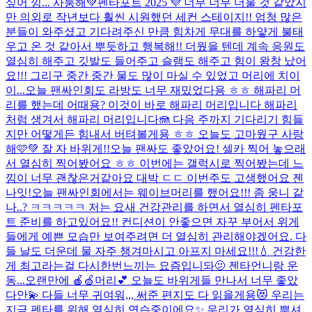
싶어 낑... 사룽해💚
펜타포트 2025 💜 너무 너무 더울 것 같았지
만 의외로 작년보다 훨씬 시원했던 세컨 스테이지!! 엄청 많은
분들이 와주셨고 기다려주신 만큼 힘차게 무대를 하얗게 불태
우고 온 것 같아서 뿌듯하고 행복해!! 더웠을 텐데 계속 응원도
열심히 해주고 깃발도 들어주고 슬램도 해주고 힘이 왕창 났어
요!!! 그리구 중간 중간 물도 많이 마실 수 있었고 머리에 치이
이...
오늘 팬싸인회도 라방도 너무 재밌었다용 ㅎㅎ 해파리 머
리를 했는데 어때용? 이것이 바로 해파리 머리입니다 해파리
처럼 생겨서 해파리 머리입니다🪼 다음 주까지 기다리기 힘들
지만 어떻게든 힘내서 버텨볼게용 ㅎㅎ 오늘도 고마웠구 사랑
해🩷💚 잘 자 바위게!!
오늘 팬싸도 좋았어요! 셀카 찍어 놓으래
서 열심히 찍어봤어요 ㅎㅎ 이번에는 갤럭시로 찍어봤는데 느
낌이 너무 괜찮은거같아요 대박 ㄷㄷ 이번주도 고생했어요 젠
나잇!
오늘 팬싸인회에서는 웨이브머리를 했어요!!! 좀 웅니 같
나..? ㅋㅋㅋㅋㅋ 저는 요새 건강관리를 하면서 열심히 펜타포
트 준비를 하고있어요!! 컨디션이 안좋으면 자꾸 부어서 위게
들에게 예쁜 모습만 보여주려면 더 열심히 관리해야겠어요. 다
들 날도 더운데 물 자주 챙겨마시고 아프지 마세요!!!💧 건강한
게 최고라는걸 다시한번느끼는 요즘입니돠🫤 젠타언니랑 운
동...
오랜만에 🍎🍏머리💕 오늘도 바위게들 만나서 너무 좋았
다안💫 다들 너무 귀여워,,, 써준 편지도 다 읽을게용😻 우리는
지금 펜타를 위해 열심히 연습중이에요✨ 우리가 열심히 뿌셔