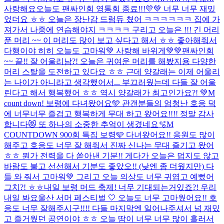
사랑해요
오늘도 팬싸인회 영통회 종료!!!💛💚 너무 너무 재밌
었더요 ㅎㅎ 오늘은 장난감 드럼듀 쳤어 ㅋㅋㅋㅋㅋㅋ 집에 가
져가서 나중에 연습해야지 ㅋㅋㅋㅋ 구리고 오늘은 !!! 긴 머리
푼 머리 ~~ 이 머리도 많이 보고 싶다고 해서 ㅎㅎ 좋아해줘서
다행이야 히히 오늘도 고마워💚 사랑해 바위게💚💚
팬싸인회
~~ 끝!! 잘 어울리남?! 오늘은 귀여운 머리를 해봤지용 다양한
머리 스탈을 도전하고 있다요 ㅎㅎ 근데 양갈래는 이제 어울리
는 나이가 아니라고 생각했어서... 부끄러웠는데 다들 잘 어울
린다고 해서 행복했어 ㅎㅎ 역시 양갈래가 최고인가요?! 💚
M
count down! 보령에 다녀왔어요🩵 관갠분들의 엄청난 호응 덕
에 너무너무 즐겁고 행복하게 무대 하고 왔어요!!!! 정말 감사
합니다😻 또 하나의 소중한 추억이 생겼네요🫧
M
COUNTDOWN 900회 특집 보령🩵 다녀왔어요!! 응원도 많이
해주고 호응도 너무 잘 해줘서 진짜 신나는 무대 즐기고 왔어
ㅎㅎ 뭔가 전력을 다 쏟아낸 기분!! 게다가 오늘은 덥지도 않고
바람도 불고 선선해서 기분도 좋았오!! (낮엔 좀 더웠지만) 다
들 와 줘서 고마워💚 그리고 오늘 의상도 너무 귀엽고 예뻤어
그치?! ㅎㅎ
내일 보령 머드 축제! 너무 기대되는거있죠?! 우리
내일 봐요
울산 서머 페스티벌 🤍 오늘도 너무 고마웠어요!! 호
응도 너무 잘해주시구!!!! 다들 마지막엔 일어나주셔서 넘 재밌
고 즐거웠던 공연이야 ㅎㅎ 오늘 땀이 너무 너무 많이 흘러서