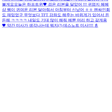
볼게요
오늘은 하프트윈🖤 검은 리본을 달았어 !!! 귀엽지 헤헤
샵 쌤이 귀여운 리본 달아줘서 아침부터 신났어 ㅎㅎ 팬싸인회
도 재밌었구 무엇보다 TFT 강좌도 해주는 바위게가 있어서 든
든해 ㅋㅋㅋㅋ 내일도 기대 많이 해줘 예뿐 머리 하고 갈게용
🖤 약간 미사가 생각나는데 뭐지(?) 데스노트 미사!!!! 📓