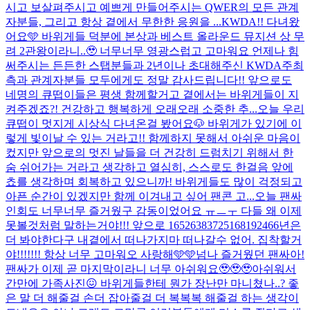
시고 보살펴주시고 예쁘게 만들어주시는 QWER의 모든 관계
자분들, 그리고 항상 곁에서 무한한 응원을 ...
KWDA!! 다녀왔
어요🩵 바위게들 덕분에 본상과 베스트 올라운드 뮤지션 상 무
려 2관왕이라니..🥹 너무너무 영광스럽고 고마워요 언제나 힘
써주시는 든든한 스탭분들과 2년이나 초대해주신 KWDA주최
측과 관계자분들 모두에게도 정말 감사드립니다!! 앞으로도
네명의 큐떱이들은 평생 함께할거고 곁에서는 바위게들이 지
켜주겠죠?! 건강하고 행복하게 오래오래 소중한 추...
오늘 우리
큐떱이 멋지게 시상식 다녀온걸 봤어요🐶 바위게가 있기에 이
렇게 빛이날 수 있는 거라고!! 함께하지 못해서 아쉬운 마음이
컸지만 앞으로의 멋진 날들을 더 건강히 드럼치기 위해서 한
숨 쉬어가는 거라고 생각하고 열심히, 스스로도 한걸음 앞에
쵸를 생각하며 회복하고 있으니까! 바위게들도 많이 걱정되고
아픈 순간이 있겠지만 함께 이겨내고 싶어 팬콘 고...
오늘 팬싸
인회도 너무너무 즐거웠구 감동이었어요 ㅠㅡㅜ 다들 왜 이제
못볼것처럼 말하는거야!!! 앞으로 16526383725168192466년은
더 봐야한다구 내곁에서 떠나가지마 떠나갈수 없어. 집착할거
야!!!!!!! 항상 너무 고마워오 사랑해🩵🩵
넘나 즐거웠던 팬싸아!
팬싸가 이제 곧 마지막이라니 너무 아쉬워요🥹🥹🥹아쉬워서
간만에 가족사진😖 바위게들한테 뭔가 장난만 마니쳤나..? 좋
은 말 더 해줄걸 손더 잡아줄걸 더 복복복 해줄걸 하는 생각이