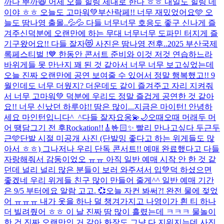
까다 뿌까😆 어제 오늘 힐링 제대로 한다 ㅎㅎ 내일도 힐링 데
이야 ㅎㅎ 오늘도 고마워💚
부산락페!! 너무 재밌었어요🩵 오
늘도 땀나영 출몰..💦💦 다들 너무너무 호응도 좋구 신나게 즐
겨주신덕분에 오랜만에 하는 무대 너무너무 도파민 터지게 즐
기구왔어요!! 다들 잘자😻 사진은 땀나영 전후..
2025 부산국제
록페스티벌 !💙 한동안 콘서트 준비와 이것 저것 연습하느라
바위게들 못 만난지 꽤 된 것 같아서 너무 너무 보고싶었는데
오늘 진짜 오랜만에 공연 보여줄 수 있어서 정말 행복했고!! 9
월인데도 너무 더웠지? 더운데도 같이 즐겨주고 자리 지켜줘
서 너무 고마워💚 덕분에 우리도 정말 즐겁게 공연한 것 같아
요!! 너무 신났던 하루야!! 땀은 많이...
지금은 마이턴! 안녕하
세요 마인턴입니다^_^
다들 잘자요옹💫🌙
오때오때 머래두 머
어 땡
담그기 전 후
Rockation!!🎸🤟🏻✨ 빨리 만나고싶다 두근두
근🩵
단발 시절 미공개 사진 (단발밍 좋다고 하는 위게들도 많
아서 ㅎㅎ) 그나저나 우리 단독 콘서트!! 예매 완료했다고 다들
자랑해줘서 감동이었오 ㅠㅠ 아직 일반 예매 시작 안 한 것 같
던데 널리 널리 많은 분들이 보러 와주셔서 입💚덕 하셨으면
좋겠네 우리 위게들 친구 많이 만들어 줄게^^ 일반 예매 기간
은 9/5 부터에요 알람 고고. 💞
오늘 자컨 봐써?! 완전 물에 젖었
어 ㅠㅠㅠ 내가 옷을 하나 덜 챙겨가지고 나영이가 흰 티 하나
더 빌려줬어 ㅎㅎ 이 날 진짜 땀 많이 흘렸는데 ㅋㅋㅋ 물놀이
한 건 진짜 오랜만인 거 같아 화장도 그냥 다 지워지는데 사진