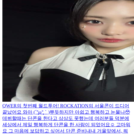
QWER의 첫번째 월드투어! ROCKATION의 서울콘이 드디어
끝났어요 와아 (´°̥̥̥̥̥̥̥̥ω°̥̥̥̥̥̥̥̥｀)뿌듯하지만 아쉽고 행복하고 눈물나🥹
데뷔할때는 단콘을 한다고 상상도 못했는데 여러분들 덕분에
세상에서 제일 행복하게 단콘을 한 사람이 되었어요☺️ 고마워
요 그 마음에 보답하고 싶어서 단콘 준비내내 거울앞에서, 뭐