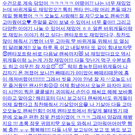
수건으로 계속 닦았어 ㅋㅋㅋㅋㅋ 어땠어?? 나는 너무 재밌었
는데 바위게들도 재밌었오?! 특히 젠타 언니랑 머리 흔들 때가
제일 행복했어 ㅋㅋ 오늘도 사랑해!! 잘 자🤍
오늘도 팬싸인회
고마웠어요🧡 주말을 같이 보낼 수 있어서 너무 좋아!! 그리고
다양한 이야기 나눌 수 있어서 재밌어 ㅎㅎ 얼른 바위게들이랑
또 재밌는 이야기 하고 싶다~ 펜타포트도 재밌었다구, 칭찬도
많이 해줘서 기뻤어 너무 고마워 💚 바위게들 위해서 또 열심
히 달려볼게!! 오늘 하루 푹 쉬고 내일부터 또 같이 힘내보자💚
😇
펜타포트랑 바로 다음날 팬싸까지😻 넘 재밌었다요오 역시
위게들이랑 노는게 가장 재밌어!!! 다들 맛난거 먹구 수분보충
도 하고 야무진 잠 자요😴😴 락의 효능🤘🏻
바위게들아 나
갑자기 폰 꺼졌어 보니깐 빠떼리가 0이었어 빠떼리때문에 흥
이 깨져버렸어!!!!!!!! 그래서 씻을 거야 안녕 잘 자 ^^
오늘도 너
무 즐거웠던 팬사인회😖😖 어제 힘냈어서 오늘은 파자마 파티
이 시연이 찍은 쿨쿨셀카 귀여워서 손민수 해써요 헤헤 보바통
이라고 알아요? 해리포터 다시 보고싶다 팬싸에서도 위게들이
어제 잘했다고 칭찬해줘서 기살았어요😁 나 기살아 다들 고마
오
오늘도 팬싸인회!! 어제 펜타포트에서 하얗게 불태웠기 때
문에 오늘은 편한 잠옷 컨셉이였어 ㅋㅋㅋ 그래서 양갈래 해봤
지요 !!! 초록 잠옷 귀엽지💚 오늘도 와줘서 고마워어어어💚 행
복 충전 ㅜㅜ 행복해!!!! 다들 너무 보고싶어 보고 또 봐도 보고