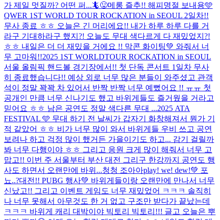
가 제일 멋질까? 어떤 퍼...
🦎😛메롱 즐추!! 해피명절 보내용🩵
QWER 1ST WORLD TOUR ROCKATION in SEOUL 2일차!!
무사 종료 ㅎㅎ 오늘은 긴 머리에요!! 내가 하루 하루 다를 거
라구 기대하라구 했지?! 오늘도 무대 색다르게 다 재밌었지?!
ㅎㅎ 내일은 더 더 재밌을 거에요 !! 막콘 화이팅💚 와줘서 너
무 고마워!!
2025 1ST WORLDTOUR ROCKATION in SEOUL
서울 올림픽 핸드볼 경기장에서!! 첫 단독 콘서트 1일차 무사
히 종료했습니다!! 예상 외로 너무 많은 분들이 와주셨고 관객
석이 정말 꽉꽉 차 있어서 반짝 반짝 너무 예뻤어요 !! ㅠㅠ 첫
공개인 만큼 너무 신나기도 했고 바위게들도 즐거웠을 거라고
믿어요 ㅎㅎ 남은 공연도 정말 색다른 무대 ...
2025 ATA
FESTIVAL 🩵 무대 하기 전 날씨가 갑자기 화창해져서 뭔가 기
적 같았어 ㅎㅎ 비가 너무 많이 와서 바위게들 우비 쓰고 공연
보려나 하고 걱정 많이 했거든 가을이기도 하고... 감기 걸릴까
봐 너무 다행이야 ㅎㅎ 그리고 응원 크게 많이 해줘서 너무 고
맙고!! 이번 주 서울부터 부산 대전 그리구 한강까지 공연도 행
사도 하면서 오랜만에 바위...
청청 조아아
play! we! dew!💚 포
뇨..?
대전!! PUBG 행사💚 바위게들이랑 오랜만에 만나서 너무
신났고!! 그리고 이벤트 게임도 너무 재밌었어 ㅋㅋㅋ 솔직히
나 너무 못해서 아무것도 한 거 없고 구조만 받다가 끝났는데
ㅋㅋㅋ 바위게 캐리 대박이야 빅토리 빅토리!!! 글고 오늘은 뿌