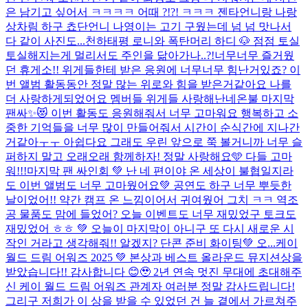
은 남기고 싶어서 ㅋㅋㅋㅋ 어때 ?!?! ㅋㅋㅋ 젠타언니랑 나랑
상차림 하구 쵸단언니 나영이는 고기 구웠는데 넘 넘 맛나서
다 같이 사진도...
천하태평 로니와 폭탄머리 하디 🐶 점점 토실
토실해지는게 멀리서도 주인을 닮아가나..?!
너무너무 즐거웠
던 휴게소!! 위게들한테 받은 응원에 너무너무 힘난거있죠? 이
번 앨범 활동동안 정말 많는 위로와 힘을 받은거같아요 나를
더 사랑하게되었어요 멤버들 위게들 사랑해
난네온불 마지막
팬싸✨😻 이번 활동도 응원해줘서 너무 고마워요 행복하고 소
중한 기억들을 너무 많이 만들어줘서 시간이 순식간에 지나간
거같아ㅜㅜ 아쉽다요 그래도 우린 앞으로 쭉 볼거니까 너무 슬
퍼하지 말고 오래오래 함께하자! 정말 사랑해요🩵 다들 고마
워!!!
마지막 팬 싸인회 💚 난 네 편이야 온 세상이 불협일지라
도 이번 앨범도 너무 고마웠어요💚 공연도 하구 너무 뿌듯한
날이었어!! 약간 캠프 온 느낌이어서 귀여웠어 그치 ㅋㅋ 역조
공 물품도 맘에 들었어? 오늘 이벤트도 너무 재밌었구 토크도
재밌었어 ㅎㅎ 💚 오늘이 마지막이 아니구 또 다시 새로운 시
작인 거라고 생각해줘!! 알겠지? 단콘 준비 화이팅💚 오...
케이
월드 드림 어워즈 2025 💚 본상과 베스트 올라운드 뮤지션상을
받았습니다!! 감사합니다 😊🥹 2년 연속 멋진 무대에 초대해주
신 케이 월드 드림 어워즈 관계자 여러분 정말 감사드립니다!
그리구 저희가 이 상을 받을 수 있었던 건 늘 곁에서 가르쳐주