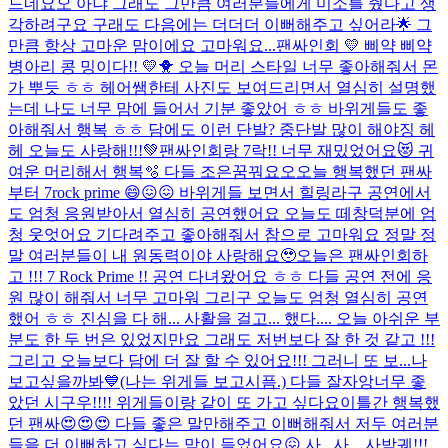
드네요오 아냐 그래도 그만큼 여러분들에게 미소를 줬다고 생
각하려구요 구래도 다음에는 더더더 이뻐해주고 싶어라🌟 그
만큼 항상 고마운 맘이에요 고마워요...
팬싸인회 💛 삐약 삐약
병아리 콩 밍이다!! 💛🐥 오늘 머리 스타일 너무 좋아해줘서 몬
가 뿌듯 ㅎㅎ 헤어쌤한테 사진도 보여드리면서 열심히 설명했
는데 나도 너무 맘에 들어서 기분 좋았어 ㅎㅎ 바위게들도 좋
아해줘서 행복 ㅎㅎ 담에도 이런 단발? 중단발 많이 해야징 헤
헤 오늘도 사랑해!!!💚
팬싸인회랑 7락!! 너무 재밌었어요😻 귀
여운 머리해서 행복🫧 다들 조은꿈꿔요오
오늘 행복했던 팬싸
부터 7rock prime 😄😖😖 바위게들 보면서 힐링라구 공연에서
도 엄청 응원받아서 열심히 공연했어요 오늘도 떼창덕분에 엄
청 웃엇어요 기다려주고 좋아해줘서 참으로 고마워요 정말 정
말 여러분들이 내 원동력이야 사랑해요🥹
오늘은 팬싸인회하
고 !!! 7 Rock Prime !! 공연 다녀왔어요 ㅎㅎ 다들 공연 전에 응
원 많이 해줘서 너무 고마워 그리구 오늘도 엄청 열심히 공연
했어 ㅎㅎ 진심을 다 해... 사활을 걸고... 했다.... 오늘 아쉬운 부
분도 한 두 번은 있었지만요 그래도 저번보다 잘 한 것 같고 !!!
그리고 오늘보다 담에 더 잘 할 수 있어요!!! 그러니 또 보...
나
보고싶을까봐💙(나는 위게들 보고시픔.) 다들 잘자앙
너무 좋
았던 시구우!!!! 위게들이랑 같이 또 가고 싶다요
이틀간 행복했
던 팬싸😍😍😍 다들 좋은 말만해주고 이뻐해줘서 저두 여러분
들을 더 이뻐하고 싶다는 맘이 들었어요😖 사.. 사... 사박궤!!!