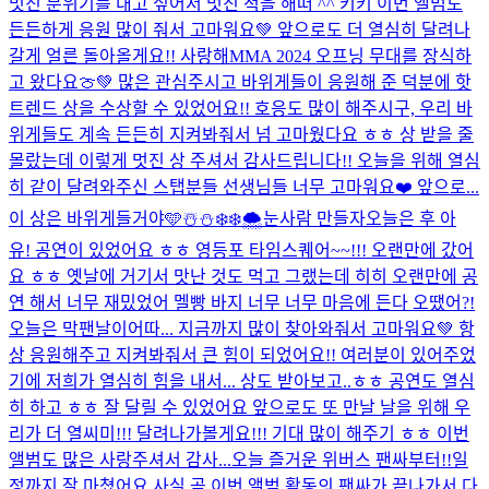
멋진 분위기를 내고 싶어서 멋진 척을 해떠 ^^ 키키 이번 앨범도
든든하게 응원 많이 줘서 고마워요💚 앞으로도 더 열심히 달려나
갈게 얼른 돌아올게요!! 사랑해
MMA 2024 오프닝 무대를 장식하
고 왔다요🍈💚 많은 관심주시고 바위게들이 응원해 준 덕분에 핫
트렌드 상을 수상할 수 있었어요!! 호응도 많이 해주시구, 우리 바
위게들도 계속 든든히 지켜봐줘서 넘 고마웠다요 ㅎㅎ 상 받을 줄
몰랐는데 이렇게 멋진 상 주셔서 감사드립니다!! 오늘을 위해 열심
히 같이 달려와주신 스탭분들 선생님들 너무 고마워요❤️ 앞으로...
이 상은 바위게들거야🩵
☃️⛄️❄️❄️🌨️눈사람 만들자
오늘은 후 아
유! 공연이 있었어요 ㅎㅎ 영등포 타임스퀘어~~!!! 오랜만에 갔어
요 ㅎㅎ 옛날에 거기서 맛난 것도 먹고 그랬는데 히히 오랜만에 공
연 해서 너무 재밌었어 멜빵 바지 너무 너무 마음에 든다 오땠어?!
오늘은 막팬날이어따... 지금까지 많이 찾아와줘서 고마워요💚 항
상 응원해주고 지켜봐줘서 큰 힘이 되었어요!! 여러분이 있어주었
기에 저희가 열심히 힘을 내서... 상도 받아보고..ㅎㅎ 공연도 열심
히 하고 ㅎㅎ 잘 달릴 수 있었어요 앞으로도 또 만날 날을 위해 우
리가 더 열씨미!!! 달려나가볼게요!!! 기대 많이 해주기 ㅎㅎ 이번
앨범도 많은 사랑주셔서 감사...
오늘 즐거운 위버스 팬싸부터!!일
정까지 잘 마쳤어요 사실 곧 이번 앨범 활동의 팬싸가 끝나가서 다