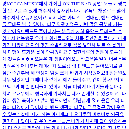
양
KOCCA MUSIC에서 개최된 ON THE K : B 공연! 오늘도 행복
한 날 보낼 수 있게 해주셔서 감사합니다🤍 유튜브 채널로도 많이
봐주셔서 감동이었어요 ㅎㅎ 다른 아티스트 선배님, 밴드 선배님
들 무대를 볼 수 있어서 너무 영광이었구 매번 많은 공부해 가는
것 같아요!! 밴드를 좋아하시는 분들께 저희 음악도 들려드릴 수
있어서 행복했구 우리 바위게들...
오늘 차를 끓인컵을 들다가 재채
기가 나왔어요 저의 멋진 순발력으로 컵을 밀면서 뒤로 슥 물러나
서 다행이 뜨거운 물이 안튀었어요 민첩한하루의 행운이 모두에
게 깃들길🌟🌟🌟
오늘은 제 생일이에오..! 하고싶은 말이 너무너무
맘ㅎ은데 어디부터 해야할지 모르겠네!!!! 밴드를 들어오기로 결
심한 순간부터 제 인생이 엄청 크게 바뀌기 시작했어요!! 힘든일도
너무 많았지만 그때마다 곁에서 얘기 들어주고, 같이 힘내보자고
으쌰으쌰 해준 언니들이 있어서 지금 이렇게 바위게들과 눈마주
치며 무대위에서 행복하게 기타치는 제가 존재할 수 있었어요...
나
영이 생일 축하해!!! 같이 밴드하면서 일년넘게 울고 웃은 우리 나
용이 나영이가 있어서 이 밴드 생활이 너무너무 즐겁구 많이 웃을
수 있는거같애. 내가 하는 아재개그나 오타쿠밈 바로바로 뇌공유
한거마냥 알아채고 웃어주는 너...🥹 너라서 새벽에 같이 연습하는
게 더 즐겁구 할맛이 나는 거 아니?! 너가 있다면 시간이 지나도 낙