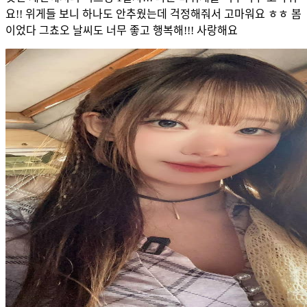
요!! 위게들 보니 하나도 안추웠는데 걱정해줘서 고마워요 ㅎㅎ 봄
이었다 그쵸오 날씨도 너무 좋고 행복해!!! 사랑해요