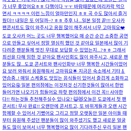
가 너무 좋았어요ㅎㅎ 다행이다 ㅜㅜ 바람때문에 머리카락 먹으
면서 ㅋㅋㅋㅋ 이런 느낌이 얼마만인지 ㅎㅎ 곡 수도 많아서 즐거
웠더!! 내일은 또 어딜까~? ㅎㅎ 추후 나...
일본 일정 끝!!! 오사카
팬콘서트도 많이 와주시고 응원 많이 해주셔서 너무 고마워요❤️
도쿄 오사카 어느 곳도 너무 행복했어요 매 순간 순간 소중한 공연
으로 만들고 싶어서 정말 열심히 했던 것 같아요 일본에서 많이 기
다려준 팬분들께 멋진 무대로 보답할 수 있었는지...?ㅎㅎ 그래서
최선을 다해 임한 것 같아요 팬사인회도 많이 와주시고, 새로운 팬
분들도 많...
도쿄 콘서트와 팬사인회🩵 너무 행복한 시간들이었어
요 보러 와줘서 응원해줘서 고마워요🌟 지금은 숙소에서 기타🎸
연습중..! 매일 스케줄도 맛있는 음식들이 있어서 즐겁게 소화하고
있어요🤤 일본 편의점에는 이것저것 신기한것들이 많아서 한번
들어가면 나오기가 힘들어요 하핫 편의점에서 이건 꼭!! 사야한
다!! 하는것들 추천해주실수 있나요? 😺😻
오늘은 도쿄에서 첫 팬
콘서트! 무사 완료!! 오랜만에 콘서트고, 또 바위게들과 오랜 시간
함께할 수 있어서 기뻤어요 그리고 정말 오랫동안 일본 아이돌 때
부터 응원해 주셨던 팬분들이 많이 와주셨기도 했고 새로운 얼굴
들도 많이 보여서 너무 행복했어요 많이 기다려주신 우리 일본 팬