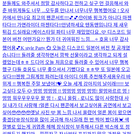
분들께도 와주셔서 정말 감사하다고 전하고 싶구 먼 걸음해서 와
준 바위게들도 너무 ...
모두를 만나서 너무너무 행복했어요 ! 오사
카에서 만나요 최고의 팬콘서트!!!💕💕🥺
이봐 핑크가 아니다 마젠
타다!!! 가면라이더 마젠타다!!
안녕하세요 텐동맨입니다 제 새우
튀김 드실래요?
케이스타일 파티 너무 재밌었다요..🩷 디스코드 일
본어 버전 어떤가요?? 뭔가 더 귀여워진 느낌…⭐️ 호응 너무 감사
했어용💕
K style Party 💞 오늘은 디스코드 일본어 버전 첫 공개였
습니다!!! 들려줄 생각하면서 깜짝 선물이라고 생각하고 되게 설
렜었는데ㅎㅎ 드디어 오늘 처음으로 들려줄 수 있어서 너무 행복
했구 다들 호응도 너무 좋으셔서 기뻤다요 ㅎㅎ💚 또 일본에 오고
싶다!!!
젠짱 그림계정 파려는데 아이디 이름 추천해주세용
우리 바
위게 !! 행복한 주말 보냈어?💝 오늘 세계 강아지의 날이래!!!!! 보
고싶다 모두 🐶 멍멍 멍멍멍 !! 멍멍멍 멍멍 멍멍! 왈멍와르르 멍 !
멍멍 워우우우우우 왈 멍 ! - 로니 올림 - 로니도 많이 사랑한대 사
실 내가 더 사랑해 !
얼른 다시 팬콘에서 보고싶어용 공연에서 보고
싶어🥹🥹🥹🥹
옛날 사진 🩵 봄 느낌 나서 올렸어 얼른 봄이 왔으면
좋겠당🌸
장식장을 많이 궁금해 하시길래 한 번 찍어 봤다용💓 색
깔별로 있는게 귀엽죵 헤헤 장식장이 부족해서 다른 박스에 또 정