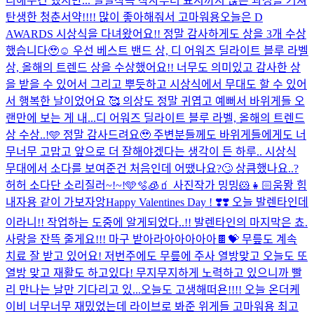
리해두긴 했지만... 낄낄
작곡 작사부터 표지까지 많은 과정을 거쳐
탄생한 청춘서약!!!! 많이 좋아해줘서 고마워용
오늘은 D
AWARDS 시상식을 다녀왔어요!! 정말 감사하게도 상을 3개 수상
했습니다🥹☺️ 우선 베스트 밴드 상, 디 어워즈 딜라이트 블루 라벨
상, 올해의 트렌드 상을 수상했어요!! 너무도 의미있고 감사한 상
을 받을 수 있어서 그리고 뿌듯하고 시상식에서 무대도 할 수 있어
서 행복한 날이었어요 🥰 의상도 정말 귀엽고 예뻐서 바위게들 오
랜만에 보는 게 내...
디 어워즈 딜라이트 블루 라벨, 올해의 트렌드
상 수상..!🩵 정말 감사드려요🥹 주변분들께도 바위게들에게도 너
무너무 고맙고 앞으로 더 잘해야겠다는 생각이 든 하루.. 시상식
무대에서 소다를 보여준건 처음인데 어땠나요?🙄 상큼했나요..?
허허 소다단 소리질러~!~!🩵🫧🧊🧃 사진작가 밍밍🐹👧🏻
움뫙 힘
내자용 같이 가보자앙
Happy Valentines Day ! ❣️❣️ 오늘 발렌타인데
이라니!! 작업하는 도중에 알게되었다..!! 발렌타인의 마지막은 쵸.
사랑을 잔뜩 줄게요!!! 마구 받아라아아아아아🍫💝 무릎도 계속
치료 잘 받고 있어요! 저번주에도 무릎에 주사 열방맞고 오늘도 또
열방 맞고 재활도 하고있다! 무지무지하게 노력하고 있으니까 빨
리 만나는 날만 기다리고 있...
오늘도 고생해떠욘!!!! 오늘 온더케
이비 너무너무 재밌었는데 라이브로 봐준 위게들 고마워용 최고