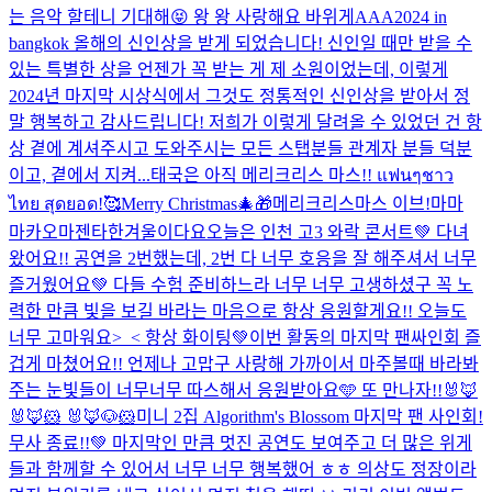
는 음악 할테니 기대해😝 왕 왕 사랑해요 바위게
AAA2024 in
bangkok 올해의 신인상을 받게 되었습니다! 신인일 때만 받을 수
있는 특별한 상을 언젠가 꼭 받는 게 제 소원이었는데, 이렇게
2024년 마지막 시상식에서 그것도 정통적인 신인상을 받아서 정
말 행복하고 감사드립니다! 저희가 이렇게 달려올 수 있었던 건 항
상 곁에 계셔주시고 도와주시는 모든 스탭분들 관계자 분들 덕분
이고, 곁에서 지켜...
태국은 아직 메리크리스 마스!! แฟนๆชาว
ไทย สุดยอด!🥰
Merry Christmas🎄🎁
메리크리스마스 이브!
마마
마카오마젠타
한겨울이다요
오늘은 인천 고3 와락 콘서트💚 다녀
왔어요!! 공연을 2번했는데, 2번 다 너무 호응을 잘 해주셔서 너무
즐거웠어요💚 다들 수험 준비하느라 너무 너무 고생하셨구 꼭 노
력한 만큼 빛을 보길 바라는 마음으로 항상 응원할게요!! 오늘도
너무 고마워요>_< 항상 화이팅💚
이번 활동의 마지막 팬싸인회 즐
겁게 마쳤어요!! 언제나 고맙구 사랑해 가까이서 마주볼때 바라봐
주는 눈빛들이 너무너무 따스해서 응원받아요🩵 또 만나자!!
🐰🦊
🐰🦊🐹 🐰🦊🐶🐹
미니 2집 Algorithm's Blossom 마지막 팬 사인회!
무사 종료!!💚 마지막인 만큼 멋진 공연도 보여주고 더 많은 위게
들과 함께할 수 있어서 너무 너무 행복했어 ㅎㅎ 의상도 정장이라