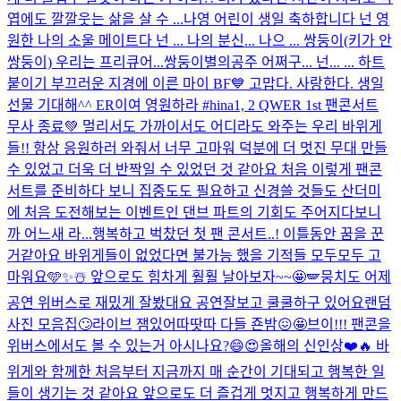
엽에도 깔깔웃는 삶을 살 수 ...
나영 어린이 생일 축하합니다 넌 영
원한 나의 소울 메이트다 넌 ... 나의 분신... 나으 ... 쌍둥이(키가 안
쌍둥이) 우리는 프리큐어...쌍둥이별의공주 어쩌구... 넌... ... 하트
붙이기 부끄러운 지경에 이른 마이 BF💙 고맙다. 사랑한다. 생일
선물 기대해^^ ER이여 영원하라 #hina
1, 2 QWER 1st 팬콘서트
무사 종료💚 멀리서도 가까이서도 어디라도 와주는 우리 바위게
들!! 항상 응원하러 와줘서 너무 고마워 덕분에 더 멋진 무대 만들
수 있었고 더욱 더 반짝일 수 있었던 것 같아요 처음 이렇게 팬콘
서트를 준비하다 보니 집중도도 필요하고 신경쓸 것들도 산더미
에 처음 도전해보는 이벤트인 댄브 파트의 기회도 주어지다보니
까 어느새 라...
행복하고 벅찼던 첫 팬 콘서트..! 이틀동안 꿈을 꾼
거같아요 바위게들이 없었다면 불가능 했을 기적들 모두모두 고
마워요🩵✨☃️ 앞으로도 힘차게 훨훨 날아보자~~🤩🪽
뭉치도 어제
공연 위버스로 재밌게 잘봤대요 공연잘보고 쿨쿨하구 있어요
랜덤
사진 모음집🙄
라이브 잼있어따땃따 다들 죤밤😖🤩
브이!!! 팬콘을
위버스에서도 볼 수 있는거 아시나요?😄😍
올해의 신인상❤️🔥 바
위게와 함께한 처음부터 지금까지 매 순간이 기대되고 행복한 일
들이 생기는 것 같아요 앞으로도 더 즐겁게 멋지고 행복하게 만드