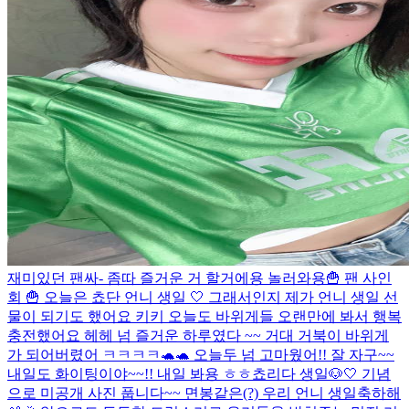
재미있던 팬싸- 좀따 즐거운 거 할거에용 놀러와용
🍟 팬 사인
회 🍟 오늘은 쵸단 언니 생일 🤍 그래서인지 제가 언니 생일 선
물이 되기도 했어요 키키 오늘도 바위게들 오랜만에 봐서 행복
충전했어요 헤헤 넘 즐거운 하루였다 ~~ 거대 거북이 바위게
가 되어버렸어 ㅋㅋㅋㅋ🐢🐢 오늘두 넘 고마웠어!! 잘 자구~~
내일도 화이팅이야~~!! 내일 봐용 ㅎㅎ
쵸리다 생일🐶🤍 기념
으로 미공개 사진 풉니다~~ 면봉같은(?) 우리 언니 생일축하해