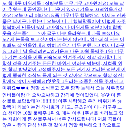
도 힘내준 바위게들 ! 장병분들 너무너무 고마웠어요! 오늘 날
이 추웠는데 공연끝나니 더운거 있죠?! 겨울도 끄떡없을거같
아요! 오늘 머리 어때요?
요즘 너무너무 행복해요.. 어제도 진짜
좋은 날이구나 했는데 오늘이 더 더 행복할줄이야 이렇게 자주
행복하게 만들어줘서 고마워요 다 바위게들 덕분이야!! 함박
웃음 짓는중^____^ 아 글구 다큐 올라왔는데 다들 보셨나요
오? 제 눈물을 보고싶어하시는분이 많던데.. 엄마피셜 저는 어
릴때도 잘 안울었대요 히히 키우기 너무 편했다고 하시더라구
요 그러니 날 울리려면...
엠카운트 다운 10월 둘째주 1위! 너무
나 기쁜 소식을 이틀 연속으로 안겨주셔서 정말 감사합니다!
항상 곁을 지켜주는 든든한 바위게 여러분 덕분에, 저희를 위
해 항상 밤낮없이 고생해주시는 모든 관계자 여러분 덕분에 이
렇게 행복한 소식도 듣게 되는 것 같아요 앞으로도 항상 정진!
할게요 많이 사랑해요!💚💚
첫 1위라는 소중한 선물 주셔서 고
마워요❤️❤️☀️ 정말 소식듣고 모두 깜짝 놀래서 오늘 하루종일
멤버들이랑 더 으쌰으쌰하고 감격에 젖어있었다..🥺🐶 더 큰
선물로 보답할테야 !!!!!!!!!!! 아주 사랑해요 우리 바위게🫶 ps.
팔뚝이 커보이는건 착시효과..라고.. 근쵸단이 아니라구우.....
쇼 챔피언 10월 둘째주 1위 🌼 데뷔 이후 1주년을 바라보고 있
는 저희에게 큰 선물주셔서 너무 감사드립니다! 저희 곡들이
많은 사랑과 관심 받은 것 같아서 정말 행복해요 !! 앞으로도