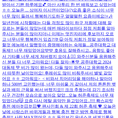
받아서 기쁜 하루에요💕 마산 사투리 한 번 배워보고 싶었는데
ㅎㅎ 오늘은 ... 상여자 이시연이었다(?)
요즘 좋은 소식이 너무
너무 많이 들려서 행복하기도하구 얼떨떨한 요즘이에요!⭐️🎶
일년전에 시작할때는 다들 걱정도 많이 하구 저희에 대해 잘
모르는 분들이 많았는데 매번 매라이브마다 점점 저희를 알아
주시는 분들이 많아지더니 이제는 멋진자리에 후보까지 오르
고 너무너무 행복한거 있죠?!🤘😆 아직 저희가 정말 보여줘야
할것 예능에서 말했듯이 증명해야하는 숙제들...
공주대학교 대
동제!! 너무 재밌었어요🩵🩵 호응도 잘해쥬시고.. 음향도 좋아
서 기타를 너무 세게 쳐버렸지 모야🎸❤️‍🔥 와주신분들 응원해주
신 분들 다 너무 고마워요! 다들 잘자~🌟
💚 공주대학교 2024
대동제 💚 비가 많이 왔는데, 다들 많이 와주시고 응원해주셔
서 따뜻한 날이었어요! 후레쉬도 많이 비춰주셔서 별빛 같았
어요 ㅎㅎ 고마워요>_< 비와서 치어리딩을 해야하나 말아야
하나 500번 고민했는데, 너무 아쉬울 거 같아서 저의 튼튼한 뱃
살과 배의 근육을 써서 버텼지요!! 크크 추웠는데 감기 조심하
시구 건강한 모습으로 보아요 알았...
오늘 허준축제도 너무 재
밌었다냥😽 요즘 다시 메탈 음악만 듣고있어요..!!!! 롹스피릿
충전 예아🤘🏻🤘🏻
💖 팬사인회 & 제 22회 허준 축제 💖 오늘은
낮에 사랑스런 바위게들과 행복 충전 했구 밤엔 축제로 행복
충전!! 사랑 MAX였어요 ㅎㅎ 동의보감 유네스코 세계기록유