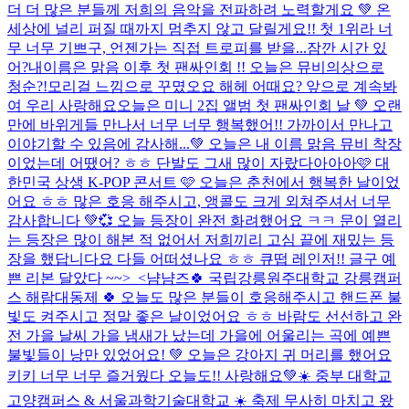
더 더 많은 분들께 저희의 음악을 전파하려 노력할게요 💚 온
세상에 널리 퍼질 때까지 멈추지 않고 달릴게요!! 첫 1위라 너
무 너무 기쁘구, 언젠가는 직접 트로피를 받을...
잠깐 시간 있
어?
내이름은 맑음 이후 첫 팬싸인회 !! 오늘은 뮤비의상으로
청순?!모리걸 느낌으로 꾸몄오요 해헤 어때요? 앞으로 계속봐
여 우리 사랑해요
오늘은 미니 2집 앨범 첫 팬싸인회 날 💚 오랜
만에 바위게들 만나서 너무 너무 행복했어!! 가까이서 만나고
이야기할 수 있음에 감사해...💚 오늘은 내 이름 맑음 뮤비 착장
이었는데 어땠어? ㅎㅎ 단발도 그새 많이 자랐다아아아
🩷 대
한민국 상생 K-POP 콘서트 🩷 오늘은 춘천에서 행복한 날이었
어요 ㅎㅎ 많은 호응 해주시고, 앵콜도 크게 외쳐주셔서 너무
감사합니다 💚💞 오늘 등장이 완전 화려했어요 ㅋㅋ 문이 열리
는 등장은 많이 해본 적 없어서 저희끼리 고심 끝에 재밌는 등
장을 했답니다요 다들 어떠셨나요 ㅎㅎ 큐떱 레인저!! 글구 예
쁜 리본 달았다 ~~>_<
냠냠즈
🍀 국립강릉원주대학교 강릉캠퍼
스 해람대동제 🍀 오늘도 많은 분들이 호응해주시고 핸드폰 불
빛도 켜주시고 정말 좋은 날이었어요 ㅎㅎ 바람도 선선하고 완
전 가을 날씨 가을 냄새가 났는데 가을에 어울리는 곡에 예쁜
불빛들이 낭만 있었어요! 💚 오늘은 강아지 귀 머리를 했어요
키키 너무 너무 즐거웠다 오늘도!! 사랑해요💚
☀️ 중부 대학교
고양캠퍼스 & 서울과학기술대학교 ☀️ 축제 무사히 마치고 왔