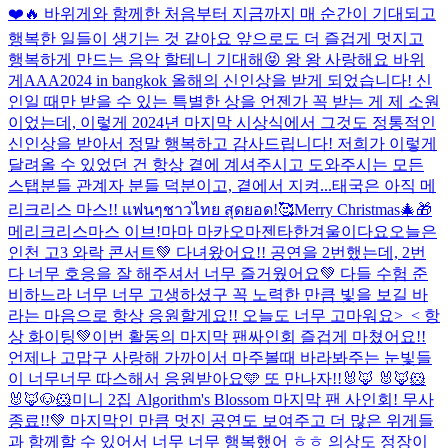
❤️🔥 바위게와 함께한 처음부터 지금까지 매 순간이 기대되고
행복한 일들이 생기는 것 같아요 앞으로도 더 즐겁게 멋지고
행복하게 만드는 음악 할테니 기대해😝 왕 왕 사랑해요 바위
게
AAA2024 in bangkok 올해의 신인상을 받게 되었습니다! 신
인일 때만 받을 수 있는 특별한 상을 언젠가 꼭 받는 게 제 소원
이었는데, 이렇게 2024년 마지막 시상식에서 그것도 정통적인
신인상을 받아서 정말 행복하고 감사드립니다! 저희가 이렇게
달려올 수 있었던 건 항상 곁에 계셔주시고 도와주시는 모든
스탭분들 관계자 분들 덕분이고, 곁에서 지켜...
태국은 아직 메
리크리스 마스!! แฟนๆชาวไทย สุดยอด!🥰
Merry Christmas🎄🎁
메리크리스마스 이브!
마마 마카오마젠타
한겨울이다요
오늘은
인천 고3 와락 콘서트💚 다녀왔어요!! 공연을 2번했는데, 2번
다 너무 호응을 잘 해주셔서 너무 즐거웠어요💚 다들 수험 준
비하느라 너무 너무 고생하셨구 꼭 노력한 만큼 빛을 보길 바
라는 마음으로 항상 응원할게요!! 오늘도 너무 고마워요>_< 항
상 화이팅💚
이번 활동의 마지막 팬싸인회 즐겁게 마쳤어요!!
언제나 고맙구 사랑해 가까이서 마주볼때 바라봐주는 눈빛들
이 너무너무 따스해서 응원받아요🩵 또 만나자!!
🐰🦊 🐰🦊🐹
🐰🦊🐶🐹
미니 2집 Algorithm's Blossom 마지막 팬 사인회! 무사
종료!!💚 마지막인 만큼 멋진 공연도 보여주고 더 많은 위게들
과 함께할 수 있어서 너무 너무 행복했어 ㅎㅎ 의상도 정장이