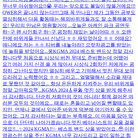
무너무 아쉬웠어요!!😭 우리는 앞으로도 볼일이 많을거에요!!!
QWER은 끝나지 않는다!!!그때 꼭 만나요! 제가 그동안 공부도
열심히해서 다음 활동때는 해외바위게들과도 잘 소통해볼게
요! 우리의 만남은 영원할거야 ...
오늘은 아케인 파크 공연두
하~구 팬 사인회구 하~구 굉장히 재밌는 날이어따 ㅎㅎ 오랜
만에 바위게들 만나서 신났다 ㅎㅎ 재밌었어요 ㅎㅎ 어때요?
애니에요 저는 ㅎㅎ 티버를 내놓아라!! 으랏차
광고를 받았는
데 놀림을 받았어요...
웅
KGMA 2024 베스트 밴드상 정말 감사
합니다💚 처음으로 시상식 버전 무대도 준비했는데 어땠어
요?! 여러 가지 신경 쓸 게 많아서 시상식 2회차인 저에게는 굉
장히 고난이도였지만 열심히 배우고 기억해서 멋진 무대 보여
드리려고 노력했어요 ㅎㅎ 그리고... 얼떨떨해서 소감을 제대
로 못했던 것 같아요... 항상 든든하게 지켜주는 우리 바위게들
정말 고마워요💚...
KGMA 2024🎸🥁🎤 멋진 상을 받게 해주셔
서 감사합니다. 단순히 저희만의 것이 아니라! 함께 걸어온 여
러분 모두의 것이에요... 때로는 흔들리고 넘어질 뻔할때도 있
지만, 언제나 곁에서 있어준 바위게 덕분에 여기까지 올 수 있
었어요. 그저 감사하다는 말로는 부족해요..이 마음을 담아 앞
으로 더 단단히 나아가겠습니다.멋진 베이시스트의 길을 걸을
게요!!...
✨2024 KGMA!!✨ 베스트 밴드 상을 받았어요..🥹 이런
영광스런 상을 주신 KGMA 너무 감사드리고 같이 일하고 힘