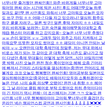
너무너무 즐거웠던 팬싸인회!! 와준 바위게들 너무너무 고마
워어엉 팬싸 쉬는 시간에 띡은 사진! 후드 어때?!
💚오늘 하루
일과도 끝!!💚 팬 사인회도 와줘서 너무 고마워요 오늘은 모자
도 쓰구 깐밍 ㅎㅎ 어때~? 다들 자고 있으려나? 열심히 합주도
하구 쿨쿨 자려구... 얼른 씻구!! 얼른 후딱 자야지 ㅎㅎ 내일도
우리 바위게들 보려면~ 깊은 숙면을 해야해💚
동아대학교 축
제🐹 햄스터 머리를 하고 갔지요옹~ 오늘은 너무 너무 추웠다
ㅠㅠ 손이 얼었어 ㅜㅜ 그래두 많이 와주고 자리 지켜줘서 고
마워요💚 뜨뜻한 모자도 썼어요 ㅎㅎ 패딩이 아니면 안되는 날
씨야 ㅜㅜ 오랜만의 대학 축제인데 정말루, 저는 무대 위에서
비로소 제가 되는 것 같아요 곧 대학 축제 시즌도 끝나가고 많
이 다녔던 축제 무대들이 어떻게 보면 당연...
식단 10일차!!!
벽
쿵 박력 사진 오늘은 완전 청순 룩이었어요 헤헤 요즘 긴머리
에 빠져서 긴머리 스타일링을 열심히하는중!한번 깐머리도 해
볼게요 크크 오늘도 행복했던 팬싸인회! 영어공부랑 일본어도
열심히해야겠어요!중국어도 배워야지!모두와 소통하겠어!
오
늘은 안녕, 나의 슬픔 의상🤎 오땠어? 완전 내 취향 ㅎㅎ 헤어
도 그 날 라이브 클립 헤어로 부탁 드렸어요 히히 추억이다아
아 긴 치마가 역시 편해~ 더 조신해지는 기분 ㅋㅋ 오늘도 팬
사인회 너무 너무 행복해따아아 고마워 🤎
너무너무 즐겁던 Fc
온라인 넥슨 챔피언스컵 공연과 팬사인회🎸🎸🎸🎸🎸💓💓💓