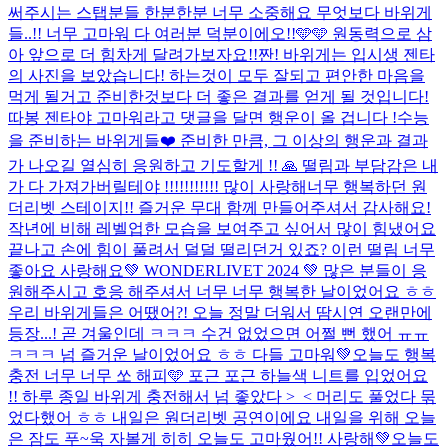
써주시는 스탭분들 한분한분 너무 소중해요 무엇보다 바위게
들..!! 너무 고마워 다 여러분 덕분이에오!!🩵🩵 원동력으로 삼
아 앞으로 더 힘차게 달려가보자요!!
짠! 바위게는 입시생 젠타
의 사진을 보았습니다! 하는것이 모두 잘되고 편안한 마음을
먹게 될거고 준비한것보다 더 좋은 결과를 얻게 될 것입니다!
따봉 젠타야 고마워라고 댓글을 달면 행운이 올 겁니다 !
수능
을 준비하는 바위게들❤️ 준비한 만큼, 그 이상의 행운과 결과
가 나오길 열심히 응원하고 기도할게 !! 🙏 떨림과 부담감은 내
가 다 가져가버릴테야 !!!!!!!!!!! 많이 사랑해
너무 행복하던 원
더리벳 스테이지!! 즐거운 무대 함께 만들어주셔서 감사해요!
작년에 비해 레벨업한 모습을 보여주고 싶어서 많이 힘냈어요
끝나고 손에 힘이 풀려서 덜덜 떨리던거 있죠? 이런 떨림 너무
좋아요 사랑해요
💚 WONDERLIVET 2024 💚 많은 분들이 응
원해주시고 호응 해주셔서 너무 너무 행복한 날이었어요 ㅎㅎ
우리 바위게들은 어땠어?! 오늘 정말 더워서 땀시연 오랜만에
등장...! 곧 겨울인데 ㅋㅋㅋ 수건 없었으면 어쩔 뻔 했어 ㅠㅠ
ㅋㅋㅋ 넘 즐거운 날이었어요 ㅎㅎ 다들 고마워💚
오늘도 행복
충전 너무 너무 쏘 해피🩵 포근 포근 하늘색 니트를 입었어요
!! 하루 종일 바위게 충전해서 넘 좋았다 >_< 머리도 풀었다 묶
었다했어 ㅎㅎ 내일은 원더리벳 공연이에요 내일을 위해 오늘
은 잠도 푸~욱 자볼게 히히 오늘도 고마웠어!! 사랑해💚
오늘도