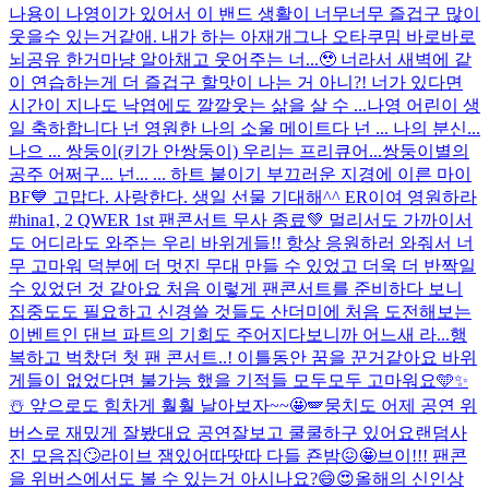
나용이 나영이가 있어서 이 밴드 생활이 너무너무 즐겁구 많이
웃을수 있는거같애. 내가 하는 아재개그나 오타쿠밈 바로바로
뇌공유 한거마냥 알아채고 웃어주는 너...🥹 너라서 새벽에 같
이 연습하는게 더 즐겁구 할맛이 나는 거 아니?! 너가 있다면
시간이 지나도 낙엽에도 깔깔웃는 삶을 살 수 ...
나영 어린이 생
일 축하합니다 넌 영원한 나의 소울 메이트다 넌 ... 나의 분신...
나으 ... 쌍둥이(키가 안쌍둥이) 우리는 프리큐어...쌍둥이별의
공주 어쩌구... 넌... ... 하트 붙이기 부끄러운 지경에 이른 마이
BF💙 고맙다. 사랑한다. 생일 선물 기대해^^ ER이여 영원하라
#hina
1, 2 QWER 1st 팬콘서트 무사 종료💚 멀리서도 가까이서
도 어디라도 와주는 우리 바위게들!! 항상 응원하러 와줘서 너
무 고마워 덕분에 더 멋진 무대 만들 수 있었고 더욱 더 반짝일
수 있었던 것 같아요 처음 이렇게 팬콘서트를 준비하다 보니
집중도도 필요하고 신경쓸 것들도 산더미에 처음 도전해보는
이벤트인 댄브 파트의 기회도 주어지다보니까 어느새 라...
행
복하고 벅찼던 첫 팬 콘서트..! 이틀동안 꿈을 꾼거같아요 바위
게들이 없었다면 불가능 했을 기적들 모두모두 고마워요🩵✨
☃️ 앞으로도 힘차게 훨훨 날아보자~~🤩🪽
뭉치도 어제 공연 위
버스로 재밌게 잘봤대요 공연잘보고 쿨쿨하구 있어요
랜덤사
진 모음집🙄
라이브 잼있어따땃따 다들 죤밤😖🤩
브이!!! 팬콘
을 위버스에서도 볼 수 있는거 아시나요?😄😍
올해의 신인상