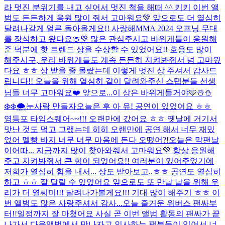
라 멋진 분위기를 내고 싶어서 멋진 척을 해떠 ^^ 키키 이번 앨
범도 든든하게 응원 많이 줘서 고마워요💚 앞으로도 더 열심히
달려나갈게 얼른 돌아올게요!! 사랑해
MMA 2024 오프닝 무대
를 장식하고 왔다요🍈💚 많은 관심주시고 바위게들이 응원해
준 덕분에 핫 트렌드 상을 수상할 수 있었어요!! 호응도 많이
해주시구, 우리 바위게들도 계속 든든히 지켜봐줘서 넘 고마웠
다요 ㅎㅎ 상 받을 줄 몰랐는데 이렇게 멋진 상 주셔서 감사드
립니다!! 오늘을 위해 열심히 같이 달려와주신 스탭분들 선생
님들 너무 고마워요❤️ 앞으로...
이 상은 바위게들거야🩵
☃️⛄️
❄️❄️🌨️눈사람 만들자
오늘은 후 아 유! 공연이 있었어요 ㅎㅎ
영등포 타임스퀘어~~!!! 오랜만에 갔어요 ㅎㅎ 옛날에 거기서
맛난 것도 먹고 그랬는데 히히 오랜만에 공연 해서 너무 재밌
었어 멜빵 바지 너무 너무 마음에 든다 오땠어?!
오늘은 막팬날
이어따... 지금까지 많이 찾아와줘서 고마워요💚 항상 응원해
주고 지켜봐줘서 큰 힘이 되었어요!! 여러분이 있어주었기에
저희가 열심히 힘을 내서... 상도 받아보고..ㅎㅎ 공연도 열심히
하고 ㅎㅎ 잘 달릴 수 있었어요 앞으로도 또 만날 날을 위해 우
리가 더 열씨미!!! 달려나가볼게요!!! 기대 많이 해주기 ㅎㅎ 이
번 앨범도 많은 사랑주셔서 감사...
오늘 즐거운 위버스 팬싸부
터!!일정까지 잘 마쳤어요 사실 곧 이번 앨범 활동의 팬싸가 끝
나가서 다음앨범에서 만나자고 인사하는 팬분들이 있어서 너