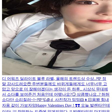
디 어워즈 딜라이트 블루 라벨, 올해의 트렌드상 수상..!🩵 정
말 감사드려요🥹 주변분들께도 바위게들에게도 너무너무 고
맙고 앞으로 더 잘해야겠다는 생각이 든 하루.. 시상식 무대에
서 소다를 보여준건 처음인데 어땠나요?🙄 상큼했나요..? 허허
소다단 소리질러~!~!🩵🫧🧊🧃 사진작가 밍밍🐹👧🏻
움뫙 힘내
자용 같이 가보자앙
Happy Valentines Day ! ❣️❣️ 오늘 발렌타인데
이라니!! 작업하는 도중에 알게되었다..!! 발렌타인의 마지막은