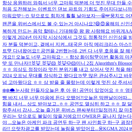
항상 응원하러 와줘서 너무 고마워 덕분에 더 멋진 무대 만들 
처음 도전해보는 이벤트인 댄브 파트의 기회도 주어지다보니까 어
마워요🩵✨☃️ 앞으로도 힘차게 훨훨 날아보자~~🤩🪽
뭉치도 어
팬콘을 위버스에서도 볼 수 있는거 아시나요?😄😍
올해의 신인상
복하게 만드는 음악 할테니 기대해😝 왕 왕 사랑해요 바위게
AA
이렇게 2024년 마지막 시상식에서 그것도 정통적인 신인상을 
자 분들 덕분이고, 곁에서 지켜...
태국은 아직 메리크리스 마스!! แฟน
트💚 다녀왔어요!! 공연을 2번했는데, 2번 다 너무 호응을 
게요!! 오늘도 너무 고마워요>_< 항상 화이팅💚
이번 활동의 마
🩵 또 만나자!!
🐰🦊 🐰🦊🐹 🐰🦊🐶🐹
미니 2집 Algorithm's
ㅎㅎ 의상도 정장이라 멋진 분위기를 내고 싶어서 멋진 척을 해떠
2024 오프닝 무대를 장식하고 왔다요🍈💚 많은 관심주시고 
넘 고마웠다요 ㅎㅎ 상 받을 줄 몰랐는데 이렇게 멋진 상 주셔서
❄️❄️🌨️눈사람 만들자
오늘은 후 아 유! 공연이 있었어요 ㅎㅎ 
빵 바지 너무 너무 마음에 든다 오땠어?!
오늘은 막팬날이어따..
힘을 내서... 상도 받아보고..ㅎㅎ 공연도 열심히 하고 ㅎㅎ 잘 
랑주셔서 감사...
오늘 즐거운 위버스 팬싸부터!!일정까지 잘 마
우리는 앞으로도 볼일이 많을거에요!!! QWER은 끝나지 않는
야 ...
오늘은 아케인 파크 공연두 하~구 팬 사인회구 하~구 굉
라!! 으랏차
광고를 받았는데 놀림을 받았어요...
웅
KGMA 202