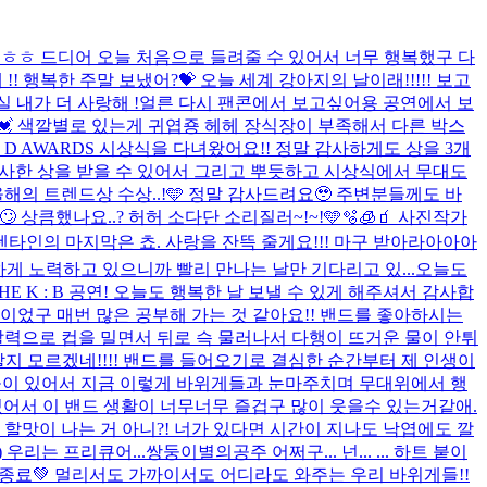
었는데ㅎㅎ 드디어 오늘 처음으로 들려줄 수 있어서 너무 행복했구 다
!! 행복한 주말 보냈어?💝 오늘 세계 강아지의 날이래!!!!! 보고
실 내가 더 사랑해 !
얼른 다시 팬콘에서 보고싶어용 공연에서 보
💓 색깔별로 있는게 귀엽죵 헤헤 장식장이 부족해서 다른 박스
 D AWARDS 시상식을 다녀왔어요!! 정말 감사하게도 상을 3개
 감사한 상을 받을 수 있어서 그리고 뿌듯하고 시상식에서 무대도
올해의 트렌드상 수상..!🩵 정말 감사드려요🥹 주변분들께도 바
큼했나요..? 허허 소다단 소리질러~!~!🩵🫧🧊🧃 사진작가
..!! 발렌타인의 마지막은 쵸. 사랑을 잔뜩 줄게요!!! 마구 받아라아아아
게 노력하고 있으니까 빨리 만나는 날만 기다리고 있...
오늘도
THE K : B 공연! 오늘도 행복한 날 보낼 수 있게 해주셔서 감사합
이었구 매번 많은 공부해 가는 것 같아요!! 밴드를 좋아하시는
력으로 컵을 밀면서 뒤로 슥 물러나서 다행이 뜨거운 물이 안튀
지 모르겠네!!!! 밴드를 들어오기로 결심한 순간부터 제 인생이
들이 있어서 지금 이렇게 바위게들과 눈마주치며 무대위에서 행
있어서 이 밴드 생활이 너무너무 즐겁구 많이 웃을수 있는거같애.
할맛이 나는 거 아니?! 너가 있다면 시간이 지나도 낙엽에도 깔
우리는 프리큐어...쌍둥이별의공주 어쩌구... 넌... ... 하트 붙이
 무사 종료💚 멀리서도 가까이서도 어디라도 와주는 우리 바위게들!!