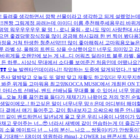
개였습니다!!! 들려줄 생각하면서 깜짝 선물이라고 생각하고 되게 설렜
!
젠짱 그림계정 파려는데 아이디 이름 추천해주세용
우리 바위게 
 멍멍 워우우우우우 왈 멍 ! - 로니 올림 - 로니도 많이 사랑한대 사
왔으면 좋겠당🌸
장식장을 많이 궁금해 하시길래 한 번 찍어 봤다용
정을 거쳐 탄생한 청춘서약!!!! 많이 좋아해줘서 고마워용
오늘은
블루 라벨 상, 올해의 트렌드 상을 수상했어요!! 너무도 의미있고
바위게들 오랜만에 보는 게 내...
디 어워즈 딜라이트 블루 라벨, 
루.. 시상식 무대에서 소다를 보여준건 처음인데 어땠나요?🙄 상
es Day ! ❣️❣️ 오늘 발렌타인데이라니!! 작업하는 도중에 알게되었다
에 주사 열방맞고 오늘도 또 열방 맞고 재활도 하고있다! 무지무지하
로 봐준 위게들 고마워용 최고양
KOCCA MUSIC에서 개최된 ON 
 아티스트 선배님, 밴드 선배님들 무대를 볼 수 있어서 너무 영광
..
오늘 차를 끓인컵을 들다가 재채기가 나왔어요 저의 멋진 순발
 생일이에오..! 하고싶은 말이 너무너무 맘ㅎ은데 어디부터 해야할
마다 곁에서 얘기 들어주고, 같이 힘내보자고 으쌰으쌰 해준 언니
!!! 같이 밴드하면서 일년넘게 울고 웃은 우리 나용이 나영이가 
 웃어주는 너...🥹 너라서 새벽에 같이 연습하는게 더 즐겁구 
 메이트다 넌 ... 나의 분신... 나으 ... 쌍둥이(키가 안쌍둥이) 
 기대해^^ ER이여 영원하라 #hina
1, 2 QWER 1st 팬콘서트