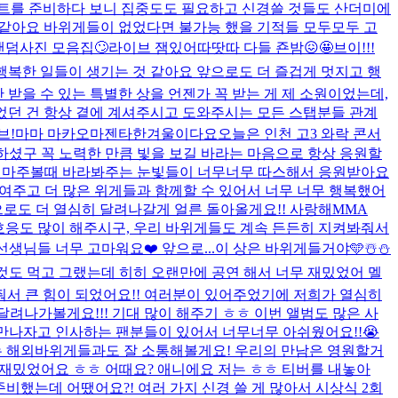
콘서트를 준비하다 보니 집중도도 필요하고 신경쓸 것들도 산더미에
꾼거같아요 바위게들이 없었다면 불가능 했을 기적들 모두모두 고
랜덤사진 모음집🙄
라이브 잼있어따땃따 다들 죤밤😖🤩
브이!!!
행복한 일들이 생기는 것 같아요 앞으로도 더 즐겁게 멋지고 행
 때만 받을 수 있는 특별한 상을 언젠가 꼭 받는 게 제 소원이었는데,
있었던 건 항상 곁에 계셔주시고 도와주시는 모든 스탭분들 관계
브!
마마 마카오마젠타
한겨울이다요
오늘은 인천 고3 와락 콘서
생하셨구 꼭 노력한 만큼 빛을 보길 바라는 마음으로 항상 응원할
서 마주볼때 바라봐주는 눈빛들이 너무너무 따스해서 응원받아요
 공연도 보여주고 더 많은 위게들과 함께할 수 있어서 너무 너무 행복했어
으로도 더 열심히 달려나갈게 얼른 돌아올게요!! 사랑해
MMA
! 호응도 많이 해주시구, 우리 바위게들도 계속 든든히 지켜봐줘서
생님들 너무 고마워요❤️ 앞으로...
이 상은 바위게들거야🩵
☃️⛄️
 것도 먹고 그랬는데 히히 오랜만에 공연 해서 너무 재밌었어 멜
줘서 큰 힘이 되었어요!! 여러분이 있어주었기에 저희가 열심히
 달려나가볼게요!!! 기대 많이 해주기 ㅎㅎ 이번 앨범도 많은 사
 만나자고 인사하는 팬분들이 있어서 너무너무 아쉬웠어요!!😭
동때는 해외바위게들과도 잘 소통해볼게요! 우리의 만남은 영원할거
 재밌었어요 ㅎㅎ 어때요? 애니에요 저는 ㅎㅎ 티버를 내놓아
준비했는데 어땠어요?! 여러 가지 신경 쓸 게 많아서 시상식 2회