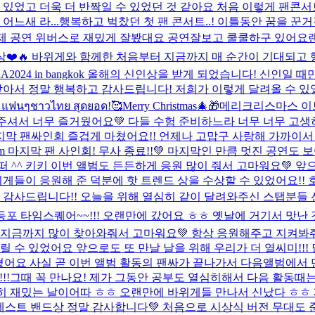
수 있었고 더욱 더 반짝일 수 있었던 것 같아요 처음 이렇게 팬
느새 라...
행복하고 벅찼던 첫 팬 콘서트..! 이틀동안 꿈을 
제 공연 위버스로 재밌게 잘봤대요 공연잘보고 쿨쿨하구 있어요
❤️🔥 바위게와 함께한 처음부터 지금까지 매 순간이 기대되고 
A2024 in bangkok 올해의 신인상을 받게 되었습니다! 신인일
받아서 정말 행복하고 감사드립니다! 저희가 이렇게 달려올 수 
ๆชาวไทย สุดยอด!🥰
Merry Christmas🎄🎁
메리크리스마스 이
잘 해주셔서 너무 즐거웠어요💚 다들 수험 준비하느라 너무 너무 고
지막 팬싸인회 즐겁게 마쳤어요!! 언제나 고맙구 사랑해 가까이
 Blossom 마지막 팬 사인회! 무사 종료!!💚 마지막인 만큼 멋진
 ^^ 키키 이번 앨범도 든든하게 응원 많이 줘서 고마워요💚 앞
바위게들이 응원해 준 덕분에 핫 트렌드 상을 수상할 수 있었어요!
 감사드립니다!! 오늘을 위해 열심히 같이 달려와주신 스탭분들 선
영등포 타임스퀘어~~!!! 오랜만에 갔어요 ㅎㅎ 옛날에 거기서 맛난
. 지금까지 많이 찾아와줘서 고마워요💚 항상 응원해주고 지켜봐
달릴 수 있었어요 앞으로도 또 만날 날을 위해 우리가 더 열씨미!!!
쳤어요 사실 곧 이번 앨범 활동의 팬싸가 끝나가서 다음앨범에서
다!!!그때 꼭 만나요! 제가 그동안 공부도 열심히해서 다음 활
장히 재밌는 날이어따 ㅎㅎ 오랜만에 바위게들 만나서 신났다 ㅎㅎ
4 베스트 밴드상 정말 감사합니다💚 처음으로 시상식 버전 무대도 