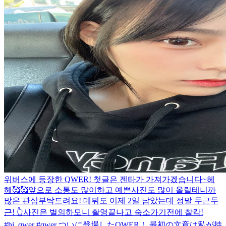
위버스에 등장한 QWER! 첫글은 젠타가 가져가겠습니다~헤
헤🥰🥰앞으로 소통도 많이하고 예쁜사진도 많이 올릴테니까
많은 관심부탁드려요! 데뷔도 이제 2일 남았는데 정말 두근두
근! 👆사진은 별의하모니 촬영끝나고 숙소가기전에 찰칵!
#hi_qwer #qwer ついに登場したQWER！ 最初の文章は私が持