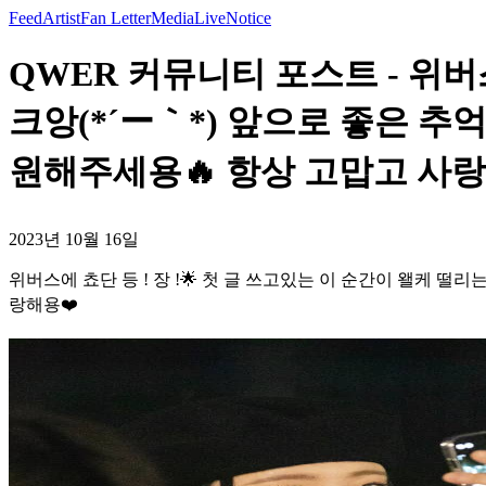
Feed
Artist
Fan Letter
Media
Live
Notice
QWER 커뮤니티 포스트 - 위버스
크앙(*´ー｀*) 앞으로 좋은 추억
원해주세용🔥 항상 고맙고 사랑해
2023년 10월 16일
위버스에 쵸단 등 ! 장 !🌟 첫 글 쓰고있는 이 순간이 왤케 떨리
랑해용❤️