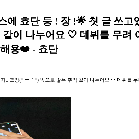
에 쵸단 등 ! 장 !🌟 첫 글 쓰
 같이 나누어요 🤍 데뷔를 무려 
용❤️ - 쵸단
는지.. 크앙(*´ー｀*) 앞으로 좋은 추억 같이 나누어요 🤍 데뷔를