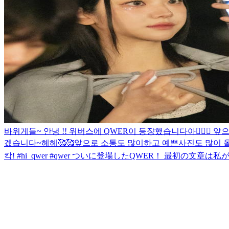
바위게들~ 안녕 !! 위버스에 QWER이 등쟝했습니다아💁🏻‍♀️ 
겠습니다~헤헤🥰🥰앞으로 소통도 많이하고 예쁜사진도 많이 
칵! #hi_qwer #qwer ついに登場したQWER！ 最初の文