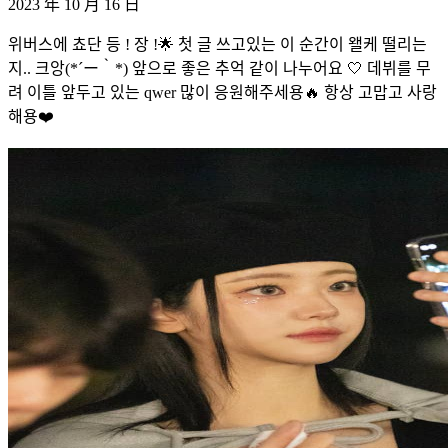
2023 年 10 月 16 日
위버스에 쵸단 등 ! 장 !🌟 첫 글 쓰고있는 이 순간이 왤케 떨리는
지.. 크앙(*´ー｀*) 앞으로 좋은 추억 같이 나누어요 🤍 데뷔를 무
려 이틀 앞두고 있는 qwer 많이 응원해주세용🔥 항상 고맙고 사랑
해용❤️