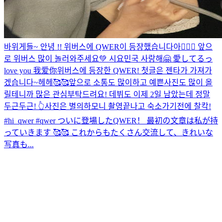
바위게들~ 안녕 !! 위버스에 QWER이 등쟝했습니다아💁🏻‍♀️ 앞으
로 위버스 많이 놀러와주세요💚 시요민국 사랑해🤗 愛してるっ
love you 我爱你
위버스에 등장한 QWER! 첫글은 젠타가 가져가
겠습니다~헤헤🥰🥰앞으로 소통도 많이하고 예쁜사진도 많이 올
릴테니까 많은 관심부탁드려요! 데뷔도 이제 2일 남았는데 정말
두근두근! 👆사진은 별의하모니 촬영끝나고 숙소가기전에 찰칵!
#hi_qwer #qwer ついに登場したQWER！ 最初の文章は私が持
っていきます 🥰🥰 これからもたくさん交流して、きれいな
写真も...