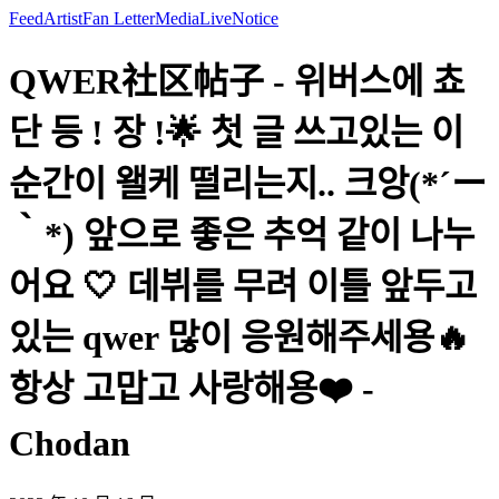
Feed
Artist
Fan Letter
Media
Live
Notice
QWER社区帖子 - 위버스에 쵸
단 등 ! 장 !🌟 첫 글 쓰고있는 이
순간이 왤케 떨리는지.. 크앙(*´ー
｀*) 앞으로 좋은 추억 같이 나누
어요 🤍 데뷔를 무려 이틀 앞두고
있는 qwer 많이 응원해주세용🔥
항상 고맙고 사랑해용❤️ -
Chodan