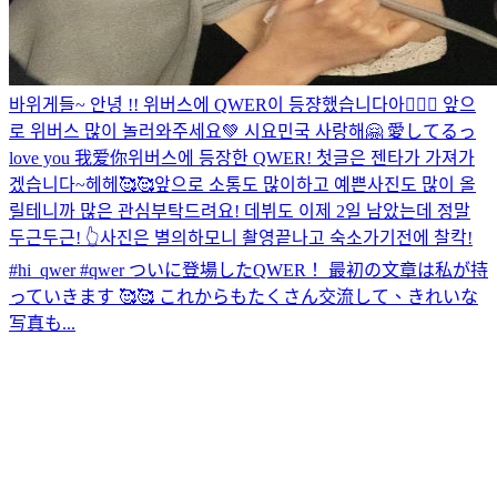
바위게들~ 안녕 !! 위버스에 QWER이 등쟝했습니다아💁🏻‍♀️ 앞으
로 위버스 많이 놀러와주세요💚 시요민국 사랑해🤗 愛してるっ
love you 我爱你
위버스에 등장한 QWER! 첫글은 젠타가 가져가
겠습니다~헤헤🥰🥰앞으로 소통도 많이하고 예쁜사진도 많이 올
릴테니까 많은 관심부탁드려요! 데뷔도 이제 2일 남았는데 정말
두근두근! 👆사진은 별의하모니 촬영끝나고 숙소가기전에 찰칵!
#hi_qwer #qwer ついに登場したQWER！ 最初の文章は私が持
っていきます 🥰🥰 これからもたくさん交流して、きれいな
写真も...