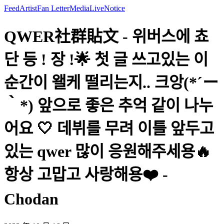
Feed
Artist
Fan Letter
Media
Live
Notice
QWER社群貼文 - 위버스에 쵸
단 등 ! 장 !🌟 첫 글 쓰고있는 이
순간이 왤케 떨리는지.. 크앙(*´ー
｀*) 앞으로 좋은 추억 같이 나누
어요 🤍 데뷔를 무려 이틀 앞두고
있는 qwer 많이 응원해주세용🔥
항상 고맙고 사랑해용❤️ -
Chodan