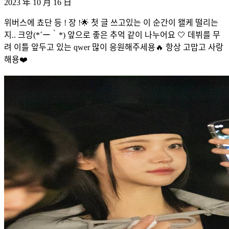
2023 年 10 月 16 日
위버스에 쵸단 등 ! 장 !🌟 첫 글 쓰고있는 이 순간이 왤케 떨리는
지.. 크앙(*´ー｀*) 앞으로 좋은 추억 같이 나누어요 🤍 데뷔를 무
려 이틀 앞두고 있는 qwer 많이 응원해주세용🔥 항상 고맙고 사랑
해용❤️