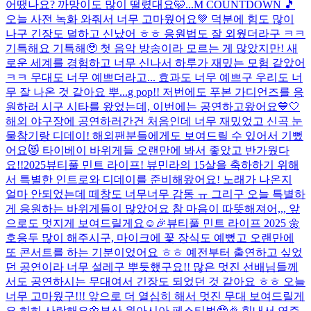
어땠나요? 까망이도 많이 떨렸대요🤭...
M COUNTDOWN 🎵
오늘 사전 녹화 와줘서 너무 고마웠어요💚 덕분에 힘도 많이
나구 긴장도 덜하고 신났어 ㅎㅎ 응원법도 잘 외웠더라구 ㅋㅋ
기특해요 기특해🥹 첫 음악 방송이라 모르는 게 많았지만! 새
로운 세계를 경험하고 너무 신나서 하루가 재밌는 모험 같았어
ㅋㅋ 무대도 너무 예쁘더라고... 효과도 너무 예쁘구 우리도 너
무 잘 나온 것 같아요 뿌...
g pop!! 저번에도 푸본 가디언즈를 응
원하러 시구 시타를 왔었는데, 이번에는 공연하고왔어요💙🤍
해외 야구장에 공연하러간건 처음인데 너무 재밌었고 신곡 눈
물참기랑 디데이! 해외팬분들에게도 보여드릴 수 있어서 기뻤
어요😻 타이베이 바위게들 오랜만에 봐서 좋았고 반가웠다
요!!
2025뷰티풀 민트 라이프! 뷰민라의 15살을 축하하기 위해
서 특별한 인트로와 디데이를 준비해왔어요! 노래가 나온지
얼마 안되었는데 떼창도 너무너무 감동 ㅠ 그리구 오늘 특별하
게 응원하는 바위게들이 많았어요 참 마음이 따뜻해져어,,, 앞
으로도 멋지게 보여드릴게요☺️🎉
뷰티풀 민트 라이프 2025 🌼
호응두 많이 해주시구, 마이크에 꽃 장식도 예뻤고 오랜만에
또 콘서트를 하는 기분이었어요 ㅎㅎ 예전부터 출연하고 싶었
던 공연이라 너무 설레구 뿌듯했구요!! 많은 멋진 선배님들께
서도 공연하시는 무대여서 긴장도 되었던 것 같아요 ㅎㅎ 오늘
너무 고마웠구!!! 앞으로 더 열심히 해서 멋진 무대 보여드릴게
요 히히 사랑해요🌼
부산 원아시아 페스티벌🥹🎉 힘내서 연주