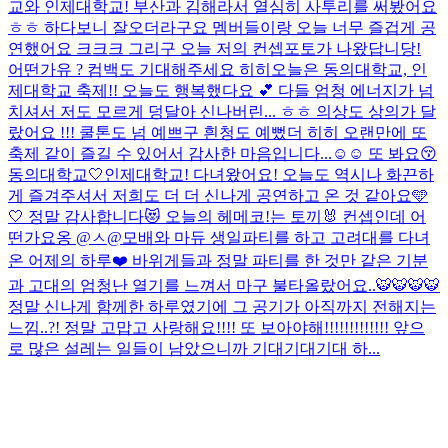
교와 인제대학교! 부산과 김해라서 열심히 사투리를 써봤어요
ㅎㅎ 하다보니 잘오더라구요 멤버들이랑 오늘 너무 즐겁게 공
연했어요 크크크 그리구 오늘 저의 컨셉포토가 나왔답니당!
어떤가유 ? 컴백도 기대해주세요 히히
오늘은 동의대학교, 인
제대학교 축제!! 오늘도 행복했다요 💕 다들 엄청 에너지가 넘
치셔서 저도 모르게 덩달아 신나버린... ㅎㅎ 의상도 상의가 달
랐어요 !!! 쿨톤도 넘 예쁘구 흰청도 예뻤더 히히 오랜만에 또
축제 같이 즐길 수 있어서 감사한 마음입니다...☺️☺️ 또 봐요😚
동의대학교🤍인제대학교! 다녀왔어요! 오늘도 역시나 화끈하
게 즐겨주셔서 저희도 더 더 신나게 공연하고 온 것 같아요🩵
🤍 정말 감사합니다😻 오늘의 헤메코!는 토끼🐰 컨셉인데 어
떤가요옹 @ㅅ@
모배와 마듀 생일파티를 하고 고려대를 다녀
온 어제의 하루❤️ 바위게들과 정말 파티를 한 것만 같은 기분
과 고대의 엄청난 열기를 느껴서 마구 불타올랐어요..🐯🐯🐯🐯
정말 신나게 함께한 하루였기에 그 공기가 아직까지 전해지는
느낌..?! 정말 고맙고 사랑해요!!!! 또 보아야해!!!!!!!!!!!!! 앞으
로 많은 설레는 일들이 남았으니까 기대기대기대 하...