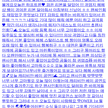
볼게요
오늘은 하프트윈🖤 검은 리본을 달았어 !!! 귀엽지 헤헤
샵 쌤이 귀여운 리본 달아줘서 아침부터 신났어 ㅎㅎ 팬싸인회
도 재밌었구 무엇보다 TFT 강좌도 해주는 바위게가 있어서 든
든해 ㅋㅋㅋㅋ 내일도 기대 많이 해줘 예뿐 머리 하고 갈게용
🖤 약간 미사가 생각나는데 뭐지(?) 데스노트 미사!!!! 📓
팬사
인회🤍🌊 오늘도 사랑 듬뿍 줘서 너무 고마웠어요 ㅎㅎ 이제
일주일도 또 열심히 버틸 수 있다!!!!! 의상 귀엽다고 다들 칭찬
해줘서 기분 좋았어 헤헤 스탈리스트 쌤 짱이야 영통도 오래
오래 많이 할 수 있어서 행복하구 ㅎㅎ 대면은 물론이고 키키
어깨에 곰돌이도 있고 마린룩이였어 ㅎㅎ 그리구 똥머리도 했
다 오랜만에!!! 누가 내 머리에 똥 싸떠!!!!...
오늘 이쁜 의상입구
팬사인회 해서 너무 좋았어요🥺🥺 곰돌이 참 귀엽죠🧸 바위게
들아 좋아해줘서 고마워☺️☺️☺️ 오늘 올라온 qwer 유튜브 재밌
게 보셨어요??너무너무 즐거웠어요 또보고 싶다 헤헤 사랑해
요💕
오늘 캐리비안 베이 공연!!🌊 그리고 팬사인회 🩵💚🩵💚
너무 너무 고마웠오 오늘 많이 더웠는데 캐리비안 베이 공연도
신나게 즐겨주기도 하구 팬사인회까지도 달려와 준 바위게들
도 있고 너무 감동인 날이네 ㅎㅎ 그리구 이런 저런 재밌는 얘
기할 수 있어서 좋았어 헤헤 멋진 퍼포먼스 보여준 것 같아서
뿌듯하고 그러네 ㅎㅎ 오늘도 많이 사랑해요 💚
QWER 1st 월
드 투어 🌏🌍🌎🌐 여러분!! 소식 들으셨나요? 그토록 기다리던