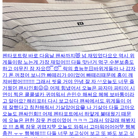
펜타포트랑 바로 다음날 팬싸까지😻 넘 재밌었다요오 역시 위
게들이랑 노는게 가장 재밌어!!! 다들 맛난거 먹구 수분보충도
하고 야무진 잠 자요😴😴 락의 효능🤘🏻
바위게들아 나 갑자
기 폰 꺼졌어 보니깐 빠떼리가 0이었어 빠떼리때문에 흥이 깨
져버렸어!!!!!!!! 그래서 씻을 거야 안녕 잘 자 ^^
오늘도 너무 즐
거웠던 팬사인회😖😖 어제 힘냈어서 오늘은 파자마 파티이 시
연이 찍은 쿨쿨셀카 귀여워서 손민수 해써요 헤헤 보바통이라
고 알아요? 해리포터 다시 보고싶다 팬싸에서도 위게들이 어
제 잘했다고 칭찬해줘서 기살았어요😁 나 기살아 다들 고마오
오늘도 팬싸인회!! 어제 펜타포트에서 하얗게 불태웠기 때문
에 오늘은 편한 잠옷 컨셉이였어 ㅋㅋㅋ 그래서 양갈래 해봤지
요 !!! 초록 잠옷 귀엽지💚 오늘도 와줘서 고마워어어어💚 행복
충전 ㅜㅜ 행복해!!!! 다들 너무 보고싶어 보고 또 봐도 보고 싶