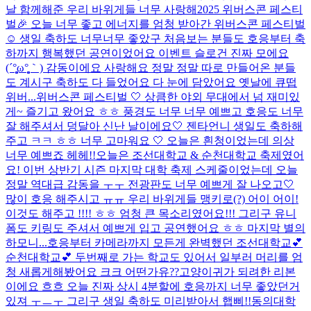
날 함께해준 우리 바위게들 너무 사랑해
2025 위버스콘 페스티
벌🎉 오늘 너무 좋고 에너지를 엄청 받아간 위버스콘 페스티벌
☺️ 생일 축하도 너무너무 좋았구 처음보는 분들도 호응부터 축
하까지 행복했던 공연이었어요 이벤트 슬로건 진짜 모에요
(´°̥̥̥̥̥̥̥̥ω°̥̥̥̥̥̥̥̥｀) 감동이에요 사랑해요 정말 정말 따로 만들어온 분들
도 계시구 축하도 다 들었어요 다 눈에 담았어요 옛날에 큐떱
위버...
위버스콘 페스티벌 🤍 상큼한 야외 무대에서 넘 재미있
게~ 즐기고 왔어요 ㅎㅎ 풍경도 너무 너무 예쁘고 호응도 너무
잘 해주셔서 덩달아 신난 날이에요🤍 젠타언니 생일도 축하해
주고 ㅋㅋ ㅎㅎ 너무 고마워요 🤍 오늘은 흰청이었는데 의상
너무 예쁘죠 헤헤!!
오늘은 조선대학교 & 순천대학교 축제였어
요! 이번 상반기 시즌 마지막 대학 축제 스케줄이었는데 오늘
정말 역대급 감동을 ㅜㅜ 전광판도 너무 예쁘게 잘 나오고🤍
많이 호응 해주시고 ㅠㅠ 우리 바위게들 맹키로(?) 어이 어이!
이것도 해주고 !!!! ㅎㅎ 엄청 큰 목소리였어요!!! 그리구 유니
폼도 키링도 주셔서 예쁘게 입고 공연했어요 ㅎㅎ 마지막 별의
하모니...
호응부터 카메라까지 모든게 완벽했던 조선대학교💕
순천대학교💕 두번째로 가는 학교도 있어서 일부러 머리를 엄
청 새롭게해봤어요 크크 어떤가유??고양이귀가 되려한 리본
이에요 흐흐 오늘 진짜 상시 4분할에 호응까지 너무 좋았던거
있져 ㅜㅡㅜ 그리구 생일 축하도 미리받아서 햅삐!!
동의대학