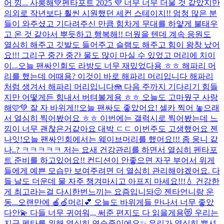
어 낑... 사룽해💚
펜타포트 2025 💜 너무 너무 더울 것 같았지만
의외로 작년보다 훨씬 시원했던 세컨 스테이지!! 엄청 많은 분
들이 와주셨고 기다려주신 만큼 힘차게 무대를 하얗게 불태우
고 온 것 같아서 뿌듯하고 행복해!! 더웠을 텐데 계속 응원도
열심히 해주고 깃발도 들어주고 슬램도 해주고 힘이 왕창 났어
요!!! 그리구 중간 중간 물도 많이 마실 수 있었고 머리에 치이
이...
오늘 팬싸인회도 라방도 너무 재밌었다용 ㅎㅎ 해파리 머
리를 했는데 어때용? 이것이 바로 해파리 머리입니다 해파리
처럼 생겨서 해파리 머리입니다🪼 다음 주까지 기다리기 힘들
지만 어떻게든 힘내서 버텨볼게용 ㅎㅎ 오늘도 고마웠구 사랑
해🩷💚 잘 자 바위게!!
오늘 팬싸도 좋았어요! 셀카 찍어 놓으래
서 열심히 찍어봤어요 ㅎㅎ 이번에는 갤럭시로 찍어봤는데 느
낌이 너무 괜찮은거같아요 대박 ㄷㄷ 이번주도 고생했어요 젠
나잇!
오늘 팬싸인회에서는 웨이브머리를 했어요!!! 좀 웅니 같
나..? ㅋㅋㅋㅋㅋ 저는 요새 건강관리를 하면서 열심히 펜타포
트 준비를 하고있어요!! 컨디션이 안좋으면 자꾸 부어서 위게
들에게 예쁜 모습만 보여주려면 더 열심히 관리해야겠어요. 다
들 날도 더운데 물 자주 챙겨마시고 아프지 마세요!!!💧 건강한
게 최고라는걸 다시한번느끼는 요즘입니돠🫤 젠타언니랑 운
동...
오랜만에 🍎🍏머리💕 오늘도 바위게들 만나서 너무 좋았
다안💫 다들 너무 귀여워,,, 써준 편지도 다 읽을게용😻 우리는
지금 펜타를 위해 열심히 연습중이에요✨ 우리가 열심히 뿌셔