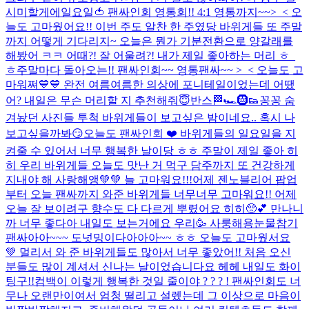
시미할게에
일요일🍅 팬싸인회 영통회!! 4:1 영통까지~~>_< 오
늘도 고마웠어요!! 이번 주도 알찬 한 주였당 바위게들 또 주말
까지 어떻게 기다리지~ 오늘은 뭔가 기분전환으로 양갈래를
해봤어 ㅋㅋ 어때?! 잘 어울려?! 내가 제일 좋아하는 머리 ㅎ_
ㅎ
주말마다 돌아오는!! 팬싸인회~~ 영통팬싸~~ >_< 오늘도 고
마워쪄💙💙 완전 여름여름한 의상에 포니테일이었는데 어땠
어? 내일은 무슨 머리할 지 추천해줘😇
반스🏁🏎️🛞👟
꽁꽁 숨
겨놨던 사진들 투척 바위게들이 보고싶은 밤이네요.. 혹시 나
보고싶을까봐😏
오늘도 팬싸인회 ❤️ 바위게들의 일요일을 지
켜줄 수 있어서 너무 행복한 날이당 ㅎㅎ 주말이 제일 좋아 히
히 우리 바위게들 오늘도 맛난 거 먹구 담주까지 또 건강하게
지내야 해 사랑해앵💚💚 늘 고마워요!!!
어제 젠노블리어 팝업
부터 오늘 팬싸까지 와준 바위게들 너무너무 고마워요!! 어제
오늘 잘 보이려구 향수도 다 다르게 뿌렸어요 히히🥺💕 만나니
까 너무 좋다아 내일도 보는거에요 우리🥳 사룽해용
눈물참기
팬싸아아~~~ 도넛밍이다아아아~~ ㅎㅎ 오늘도 고마웠서요
💚 멀리서 와 준 바위게들도 많아서 너무 좋았어!! 처음 오신
분들도 많이 계셔서 신나는 날이었습니다요 헤헤 내일도 화이
팅구!!
컴백이 이렇게 행복한 것일 줄이야 ? ? ? ! 팬싸인회도 너
무나 오랜만이여서 엄청 떨리고 설렜는데 그 이상으로 마음이