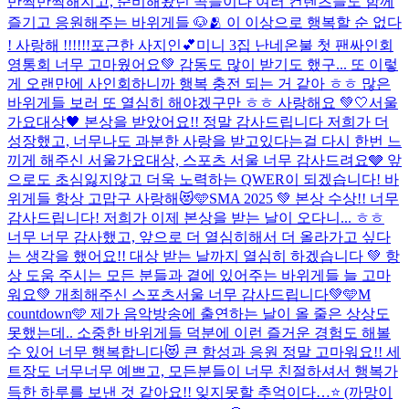
반짝반짝해지고, 준비해왔던 곡들이나 여러 컨텐츠들도 함께
즐기고 응원해주는 바위게들 🐶🫂 이 이상으로 행복할 순 없다
! 사랑해 !!!!!!
포근한 사지인💕
미니 3집 난네온불 첫 팬싸인회
영통회 너무 고마웠어요💚 감동도 많이 받기도 했구... 또 이렇
게 오랜만에 사인회하니까 행복 충전 되는 거 같아 ㅎㅎ 많은
바위게들 보러 또 열심히 해야겠구만 ㅎㅎ 사랑해요 💚
🤍서울
가요대상🖤 본상을 받았어요!! 정말 감사드립니다 저희가 더
성장했고, 너무나도 과분한 사랑을 받고있다는걸 다시 한번 느
끼게 해주신 서울가요대상, 스포츠 서울 너무 감사드려요🩶 앞
으로도 초심잃지않고 더욱 노력하는 QWER이 되겠습니다! 바
위게들 항상 고맙구 사랑해😻🩵
SMA 2025 💚 본상 수상!! 너무
감사드립니다! 저희가 이제 본상을 받는 날이 오다니... ㅎㅎ
너무 너무 감사했고, 앞으로 더 열심히해서 더 올라가고 싶다
는 생각을 했어요!! 대상 받는 날까지 열심히 하겠습니다 💚 항
상 도움 주시는 모든 분들과 곁에 있어주는 바위게들 늘 고마
워요💚 개최해주신 스포츠서울 너무 감사드립니다💚
🩵M
countdown🩵 제가 음악방송에 출연하는 날이 올 줄은 상상도
못했는데.. 소중한 바위게들 덕분에 이런 즐거운 경험도 해볼
수 있어 너무 행복합니다😻 큰 함성과 응원 정말 고마워요!! 세
트장도 너무너무 예쁘고, 모든분들이 너무 친절하셔서 행복가
득한 하루를 보낸 것 같아요!! 잊지못할 추억이다…⭐️ (까망이