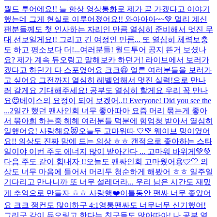
월드 투어에요!! 늘 항상 영상통화로 제가 곧 가겠다고 이야기
했는데 그게 현실로 이루어졌어요!! 와아아아~~💚 멀리 계신
팬분들께도 첫 인사하는 자리인 만큼 열심히 준비해서 멋진 무
대 선보일게요!! 그리고 긴 여정인 만큼... 또 열심히 체력보충
도 하고 평소보다 더!...
여러분들! 월드투어 공지 뜬거 보셨나
요? 제가 계속 듀오링고 말해보카 하던거! 라이브에서 보러가
겠다고 하던거 다 스포였어요 크크😆 얼른 여러분들을 보러가
고 싶어요 그전까지 열심히 레벨업해서 멋진 실력!으로 만나
러 갈게요 기대해주세요! 공부도 열심히 할게요 우리 꼭 만나
요😍베이스의 요정이 되어 보겠어..!! Everyone! Did you see the
...
2일간 했던 팬사인회 너무 좋아따아 요즘 머리 묶는게 좋아
서 묶아희 하는중 헤헤 여러분들 덕분에 힘엄청 받아서 열심히
일했어요! 사랑해요😻
오늘두 고마워따 💛💚 웨이브 밍이였어
요!! 의상도 진짜 맘에 드는 의상 ㅎㅎ 갠적으로 좋아하는 스타
일이야 이번 주도 에너지 많이 받아간다 ... 고마워 바위게💚💚
다음 주도 같이 힘내자 !!
오늘도 팬싸인회 고마웠어용🩵🤍 의
상도 너무 마음에 들어서 머리두 청순하게 해봤어 ㅎㅎ 일주일
기다리고 만나니까 또 너무 설레더라... 우리 남은 시간도 재밌
게 추억으로 만들자 ㅎㅎ 사랑행❤️
이틀동안 팬싸 너무 좋았어
요 크크 잼컨도 많이하구 4:1영통팬싸도 너무너무 신기했어!
그리구 같이 듀오링고 한다는 친구들도 많아따아! 나 공부 열