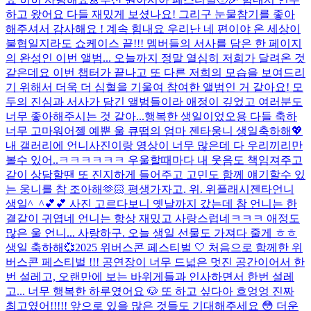
하고 왔어요 다들 재밌게 보셨나요! 그리구 눈물참기를 좋아
해주셔서 감사해요 ! 계속 힘내요 우리
난 네 편이야 온 세상이
불협일지라도 쇼케이스 끝!!! 멤버들의 서사를 담은 한 페이지
의 완성인 이번 앨범... 오늘까지 정말 열심히 저희가 달려온 것
같은데요 이번 챕터가 끝나고 또 다른 저희의 모습을 보여드리
기 위해서 더욱 더 심혈을 기울여 참여한 앨범인 거 같아요! 모
두의 진심과 서사가 담긴 앨범들이라 애정이 깊었고 여러분도
너무 좋아해주시는 것 같아...
행복한 생일이었오용 다들 축하
너무 고마워어
젤 예뿐 울 큐떱의 엄마 젠타웅니 생일축하해💖
내 갤러리에 언니사진이랑 영상이 너무 많은데 다 우리끼리만
볼수 있어..ㅋㅋㅋㅋㅋㅋ 우울할때마다 내 웃음도 책임져주고
같이 상담할땐 또 진지하게 들어주고 고민도 함께 얘기할수 있
는 웅니를 참 조아해🫶🏻 평생가자고. 위. 위플래시
젠타언니
생일^_^💕💕 사진 고르다보니 옛날까지 갔는데 참 언니는 한
결같이 귀엽네 언니는 항상 재밌고 사랑스럽네ㅋㅋㅋ 애정도
많은 울 언니... 사랑하구. 오늘 생일 선물도 가져다 줄게 ㅎㅎ
생일 축하해💞
2025 위버스콘 페스티벌 🤍 처음으로 함께한 위
버스콘 페스티벌 !!! 공연장이 너무 드넓은 멋진 공간이어서 한
번 설레고, 오랜만에 보는 바위게들과 인사하면서 한번 설레
고... 너무 행복한 하루였어요 🐶 또 하고 싶다아 흐엉엉 진짜
최고였어!!!!! 앞으로 있을 많은 것들도 기대해주세요 😳 더운