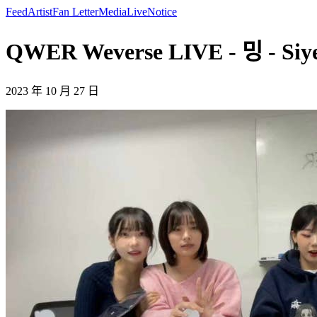
Feed
Artist
Fan Letter
Media
Live
Notice
QWER Weverse LIVE - 밍 - Siy
2023 年 10 月 27 日