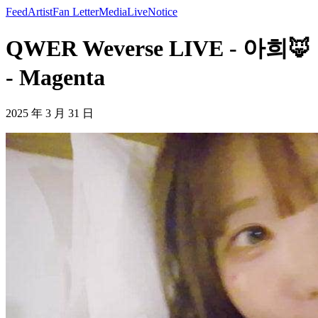
Feed
Artist
Fan Letter
Media
Live
Notice
QWER Weverse LIVE - 아희🦊
- Magenta
2025 年 3 月 31 日