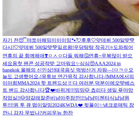
자기 전😴
먀
쪼아해
밍미이이잉
🐾
💘
후후
🤍🩷데뷔 500일🩵💚
다시!
🤍🩷데뷔 500일🩵💚
일르왕!
우당탕탕 작곡기⭐️
도와줘어
연휴의 끝 함께해애❣️
ㅇㅅㅇ
다들 뭐해🤔
연휴~우
복많이 받으
세요옹
첫 팬콘 성공적🩵 고마워요✨
심심🥺
AAA2024 in
bangkok 올해의 신인상!!
태국음싯 먹방
산거 자랑—!
ㅁㅋㅇ
오
늘도 고생했어요-!
유튜브 연간뮤직 감사합니다-!
MMA에서의
이아희
MMA2024 핫 트렌드상 !! 다 여러분 덕분이에오🩵
베스
트 밴드 감사합니다🏆❤️
바위게!!!
밍
밍
🐶 쵸리다 생일 🥁
먀앙
작업실!!🐶
양갈래
잘준비
냠
아주잠깐!!!
냠냠미
젠타식
냡냠
원
투!!!!
원 투 큐 떱이알
밍
2024KWDA❤️ 뒷풀이✨
냄
크로매틱 잠
깐
니 감자 무밨나?
커피우뉴 한잔