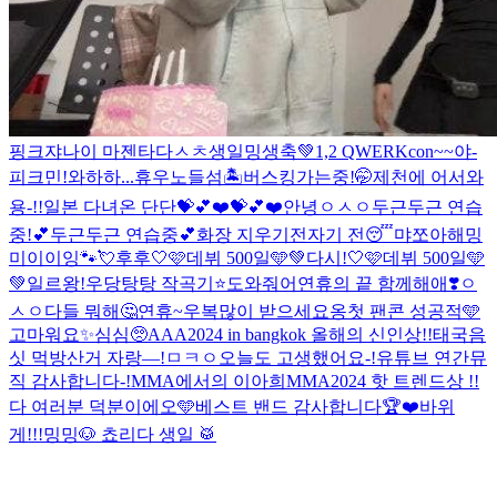
핑크쟈나이 마젠타다
ㅅㅊ
생일
밍생축💚
1,2 QWER
Kcon~~
야-
피크민!
와하하...휴우
노들섬🏝️버스킹가는중!🤭
제천에 어서와
용-!!
일본 다녀온 단단💝
💕❤️💝💕❤️
안녕
ㅇㅅㅇ
두근두근 연습
중!💕
두근두근 연습중💕
화장 지우기전
자기 전😴
먀
쪼아해
밍
미이이잉
🐾
💘
후후
🤍🩷데뷔 500일🩵💚
다시!
🤍🩷데뷔 500일🩵
💚
일르왕!
우당탕탕 작곡기⭐️
도와줘어
연휴의 끝 함께해애❣️
ㅇ
ㅅㅇ
다들 뭐해🤔
연휴~우
복많이 받으세요옹
첫 팬콘 성공적🩵
고마워요✨
심심🥺
AAA2024 in bangkok 올해의 신인상!!
태국음
싯 먹방
산거 자랑—!
ㅁㅋㅇ
오늘도 고생했어요-!
유튜브 연간뮤
직 감사합니다-!
MMA에서의 이아희
MMA2024 핫 트렌드상 !!
다 여러분 덕분이에오🩵
베스트 밴드 감사합니다🏆❤️
바위
게!!!
밍
밍
🐶 쵸리다 생일 🥁