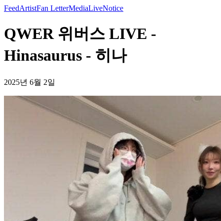
Feed
Artist
Fan Letter
Media
Live
Notice
QWER 위버스 LIVE -
Hinasaurus - 히나
2025년 6월 2일