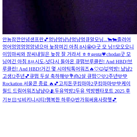
안뇽
잠깐
안녕
샌프란💕
멍냥멍냥냥멍냥멍
큐알
모닝...
🐂🐄
졸려
어
엉어엉엉엉엉
앙녕
으아 늦잠
여긴 아침 8시
🤩
🐶
굿 모 닝!!
모오오니
이잉
마씨와 장씨
내일은 늦잠 잘 거라서 ㅎㅎ
genta💗chodan
굿 모
닝
여긴 아침 8ㅛ시
도-넛
다시 돌아온 큐떱
브루클린! And HBD!
브
루클린! And HBD!
거긴 몇 시야
틱톡어워즈🔥
🤍
🐱🦊먹방! 냠냠
2
고생!
2주년💕
큐떱 두살 축하해🩵💐🎂
2살 큐떱
🤍🩷2주년🩵💚
Rockation 서울콘 종료 🔥💕
고치돈
쿠킹마마2
쿠킹마마
🩵💚
케이
월드 드림어워즈
냠냠
🐶🫂
두유먹방2
두유 먹방
펜타포트 2025 후
기🤘🏻🫧
비키니시티!
행복한 하루🐶
반가워써용
사랑햇💕