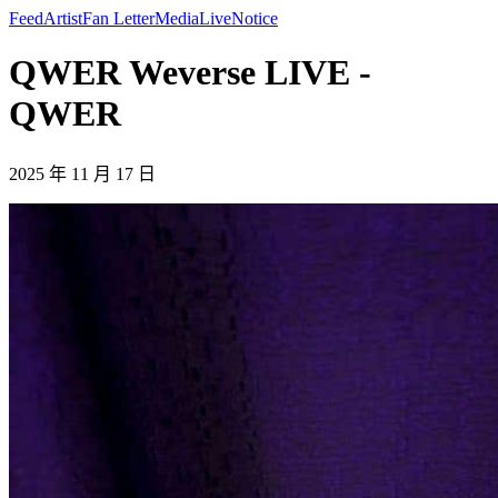
Feed
Artist
Fan Letter
Media
Live
Notice
QWER Weverse LIVE -
QWER
2025 年 11 月 17 日