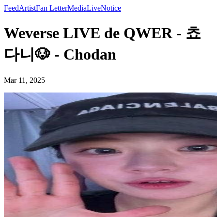
Feed
Artist
Fan Letter
Media
Live
Notice
Weverse LIVE de QWER - 쵸
다니🐶 - Chodan
Mar 11, 2025