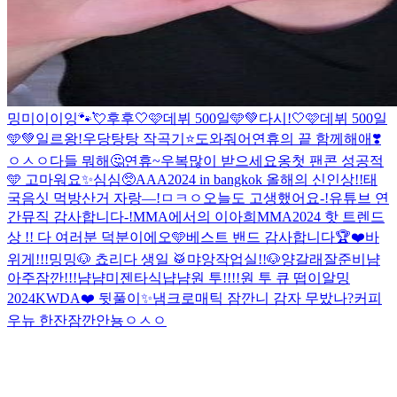
밍미이이잉
🐾
💘
후후
🤍🩷데뷔 500일🩵💚
다시!
🤍🩷데뷔 500일
🩵💚
일르왕!
우당탕탕 작곡기⭐️
도와줘어
연휴의 끝 함께해애❣️
ㅇㅅㅇ
다들 뭐해🤔
연휴~우
복많이 받으세요옹
첫 팬콘 성공적
🩵 고마워요✨
심심🥺
AAA2024 in bangkok 올해의 신인상!!
태
국음싯 먹방
산거 자랑—!
ㅁㅋㅇ
오늘도 고생했어요-!
유튜브 연
간뮤직 감사합니다-!
MMA에서의 이아희
MMA2024 핫 트렌드
상 !! 다 여러분 덕분이에오🩵
베스트 밴드 감사합니다🏆❤️
바
위게!!!
밍
밍
🐶 쵸리다 생일 🥁
먀앙
작업실!!🐶
양갈래
잘준비
냠
아주잠깐!!!
냠냠미
젠타식
냡냠
원 투!!!!
원 투 큐 떱이알
밍
2024KWDA❤️ 뒷풀이✨
냄
크로매틱 잠깐
니 감자 무밨나?
커피
우뉴 한잔
잠깐
안뇽
ㅇㅅㅇ