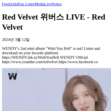
Feed
Artist
Fan Letter
Media
Live
Notice
Red Velvet 위버스 LIVE - Red
Velvet
2024년 3월 12일
WENDY's 2nd mini album "Wish You Hell" is out! Listen and
download on your favorite platform:
https://WENDY.lnk.to/WishYouHell WENDY Official
https://www.youtube.com/redvelvet https://www.facebook.co