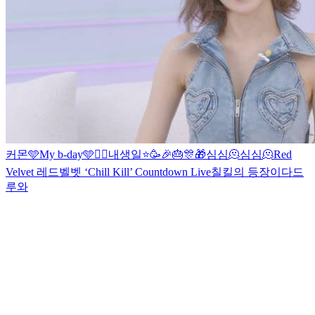
커몬
🩵My b-day🩵🧚‍♀️
내생일⭐️🥳🎉🎂🎊🎁
심심🫠
심심🫠
Red
Velvet 레드벨벳 ‘Chill Kill’ Countdown Live
칠킬의 등장이다
드
루와