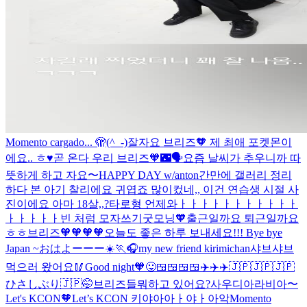
Momento cargado.
.. 🫣
(^_-)잘자요 브리즈🧡 제 최애 포켓몬이
에요.. ㅎ♥
곧 온다 우리 브리즈🧡🌃🗣️요즘 날씨가 추우니까 따
뜻하게 하고 자요〜
HAPPY DAY w/anton
간만에 갤러리 정리
하다 본 아기 찰리에요 귀엽죠 많이컸네,, 이건 연습생 시절 사
진이에요 아마 18살,,?
타로형 언제와ㅏㅏㅏㅏㅏㅏㅏㅏㅏㅏㅏ
ㅏㅏㅏㅏㅏ
빈 처럼 모자쓰기
굿모닝🧡출근일까요 퇴근일까요
ㅎㅎ
브리즈🧡🧡🧡🧡오늘도 좋은 하루 보내세요!!!
Bye bye
Japan ~
おはよーーー☀️🏃🎧
my new friend kirimichan
샤브샤브
먹으러 왔어요🥢Good night🧡
😛
🍱🍱🍱🍱✈️✈️✈️🇯🇵🇯🇵🇯🇵
ひさしぶり🇯🇵🤭
브리즈들뭐하고 있어요?
사우디아라비아〜
Let's KCON🧡
Let’s KCON
키야아아ㅏ야ㅏ아악
Momento