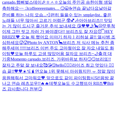
cargado.
햅삐벌스데이🎉
ㅎㅅㅎ오늘의 주인공 승한이형 생일
측하해요~~ :3
coffeeeeeemates… 🙄🥱☕️
연습 끝났다요
날아갈
준비를 하는 나의 모습...💨
편히 들을수 있는 smplaylist.. 좋은
노래들 너무 많아서 고르기 어렵군 🥸💕🎶
아아브리즈!! 맛있
는 거 많이 드시구 즐거운 추석 보내세요 😘🧡🧡
🤳🦕
🫢
💛
투척
이제 그만 씻고 자러 가 봐야겠다!! 브리즈도 잘 자요😴
HEY
BRIIZE🧡 오늘 뭐 했어요 이야기 하자ㅏ
리허설 끝!! 열사병 조
심하세요🥵🥵
Photo by ANTON🦕
브리즈 저 식사 메뉴 추천 좀
해주세여 !!!!!
브리즈 이번 주도 고마웠어요 잘 자요 내일도 화
이팅🧡
오늘 하루도 고생 많았어용 잘자요 브리즈~🌙
출격 대
기중
Momento cargado.
브리즈. 가위바위보 하자🙄🙄
브리또!!
잘자고 주말 잘 보내요🥰😘😚
hello😵‍💫🤯라이즈 최고 멋있다 👍🏻
습 끝!!🧡🧡☀️🫧🧋
연
오늘 1위 못해서 아쉬웠지만 ㅜ 정말 많이
응원해줘서 고마워요🧡 앞으로도 같이 파이팅합시당!
음방 끝
나고 연습 레츠꼬우!!🔥🔥
데헷오늘도 수고했뜨아 RII즈🧡Brii
즈 감사합니다 전부🙄