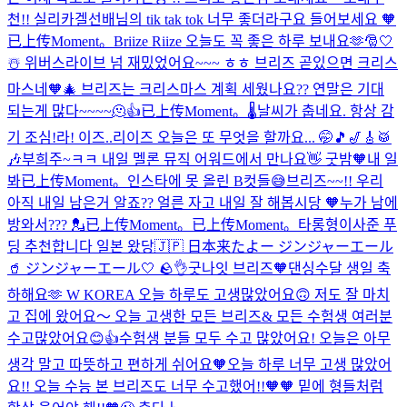
천!! 실리카겔선배님의 tik tak tok 너무 좋더라구요 들어보세요 🧡
已上传Moment。
Briize Riize
오늘도 꼭 좋은 하루 보내요🫶
🎅🤍
☃️ 위버스라이브 넘 재밌었어요~~~ ㅎㅎ 브리즈 곧있으면 크리스
마스네🧡🎄 브리즈는 크리스마스 계획 세웠나요?? 연말은 기대
되는게 많다~~~~🫠👍
已上传Moment。
🌡
날씨가 춥네요. 항상 감
기 조심!
라! 이즈..
리이즈 오늘은 또 무엇을 할까요... 🤭🎵🎷🎸🥁
🎶
부희주~ㅋㅋ 내일 멜론 뮤직 어워드에서 만나요👋 굿밤🧡
내 일
봐
已上传Moment。
인스타에 못 올린 B컷들😅
브리즈~~!! 우리
아직 내일 남은거 알죠?? 얼른 자고 내일 잘 해봅시당 🧡
누가 남에
방와서??? 💂
已上传Moment。
已上传Moment。
타롱형이사준 푸
딩 추천합니다
일본 왔당🇯🇵 日本来たよー ジンジャーエール
🥤 ジンジャーエール🤍 🪨👌
굿나잇 브리즈🧡
댄싱수달 생일 축
하해요🫶 W KOREA
오늘 하루도 고생많았어요🙃 저도 잘 마치
고 집에 왔어요～ 오늘 고생한 모든 브리즈& 모든 수험생 여러분
수고많았어요😊👍
수험생 분들 모두 수고 많았어요! 오늘은 아무
생각 말고 따뜻하고 편하게 쉬어요🧡
오늘 하루 너무 고생 많았어
요!! 오늘 수능 본 브리즈도 너무 수고했어!!🧡🧡 밑에 형들처럼