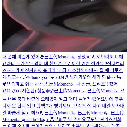
내 폰에 이런게 있어
🧛
已上传Moment。
닮았죠 ㅎㅎ 브리또 머해
요
아니 누가 말도없이 내 핸드폰으로 이런 예쁜 셀카를?!
잘자
브리
즈~~~ 밖에 진짜진짜 춥더라 ㅜ 감기 조심해야돼~~ 잘 때 따뜻하
게 입고~~ 🌙✨
thank you 🤭 2024년 브라키오의 해가 되길~~ 🦕
🧡
연습하고 쉬는 시간
已上传Moment。
내 얼굴..
브리즈!! 봤어
요?? ☃️❄️ (저한텐) 첫눈❄️😚
已上传Moment。
已上传Moment。
오
늘 너무 춥다 바깥에 오래있지 말고 어디 들어가 있어요
밖에 추우
니까 옷 단디 입고 핫팩 3개 챙기세요.
브리즈 잘 자고 내일 보자
내
일 따숩게 입고 봐요🫰
已上传Moment。
已上传Moment。
已上传
Moment。
green hotdog.? 🤔
부희주 밥 먹어요
굿모닝 브리즈
저희
는 이제 숙소로 돌아가는중 !! 브리또 좋은밤 보내세요 ~ 노래추