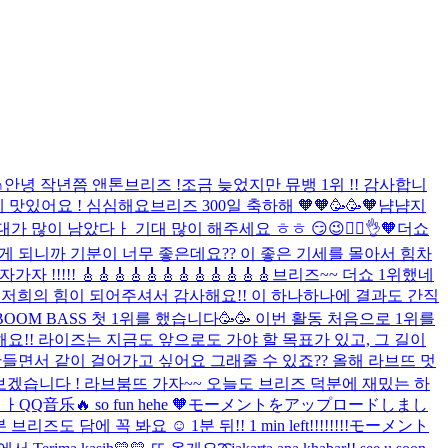
∩
안녕 작년쯤 앤톤
브리즈 !조금 늦었지만 뮤뱅 1위 !! 감사합니
데 맛있어요 !
심심해요
브리즈 300일 축하해 🧡🧡
🥳🥳🧡
냠냠
지
가 많이 남았다ㅏ 기대 많이 해주세요 ㅎㅎ 😏😉🙂‍↕️👌🧡
더쇼
하게 되니까 기분이 너무 좋은데요?? 이 좋은 기세를 몰아서 힘차
 🎸🎸🎸🎸🎸🎸🎸🎸🎸🎸🎸🎸
브리즈~~ 더쇼 1위했네
상 저희의 힘이 되어주셔서 감사해요!! 이 하나하나에 결과도 간직
BOOM BASS 첫 1위를 했습니다🥳🥳 이번 활동 처음으로 1위를
요!! 라이즈는 지금도 앞으로도 가야 할 목표가 있고, 그 길이
만들면서 같이 걸어가고 싶어요 그래줄 수 있죠?? 올해 라브뜨 멋
보겠습니다 ! 라브붐뜨 가자~~
오늘도 브리즈 덕분에 재밌는 하
ㅏㅏ
QQ音乐🔥 so fun hehe 🧡
モーメントをアップロードしまし
본 브리즈도 담에 꼭 봐요 ☺️
1분 뒤!! 1 min left!!!!!!!!
モーメント