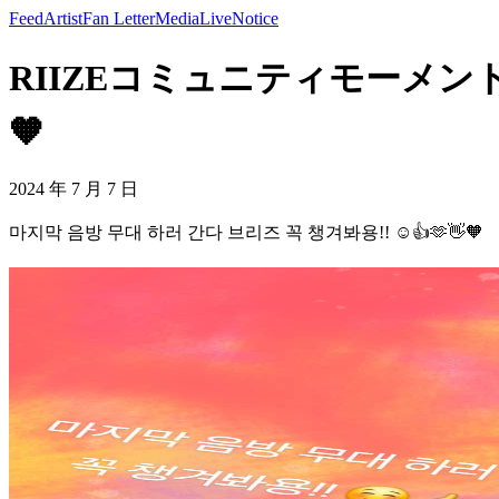
Feed
Artist
Fan Letter
Media
Live
Notice
RIIZEコミュニティモーメント -
🧡
2024 年 7 月 7 日
마지막 음방 무대 하러 간다 브리즈 꼭 챙겨봐용!! ☺️👍🫶👋🧡