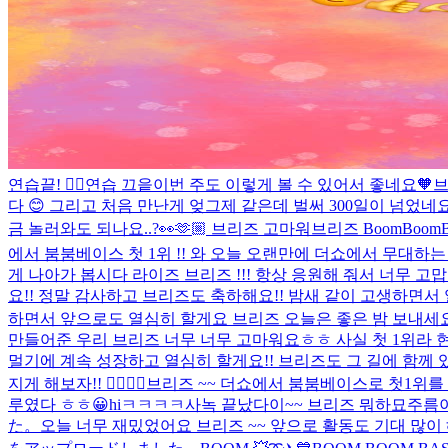
연습끝! ☝🏼
연습 끄읕
이번 주도 이렇게 볼 수 있어서 좋네요🧡
브
다 😊 그리고 처음 만난게 엊그제 같은데 벌써 300일이 넘었네
금 놀러와도 되나요..?👀
🫶🏼 브리즈 고마워
브리즈 BoomBoom
에서 붐붐베이스 첫 1위 !! 와 오늘 오랜만에 더쇼에서 무대하
게 나아가 봅시다 라이즈 브리즈 !!! 항상 응원해 줘서 너무 고맙고 
요!! 정말 감사하고 브리즈도 축하해요!! 밤새 같이 고생하면서
하면서 앞으로도 열심히 할게요 브리즈 오늘은 좋은 밤 보내세요🙂‍
만들어준 우리 브리즈 너무 너무 고마워요ㅎㅎ 사실 첫 1위라 현
멀기에 계속 성장하고 열심히 할게요!! 브리즈도 그 길에 함께 
지게 해보자!! ☝🏼🙏🏼
브리즈 ~~ 더쇼에서 붐붐베이스로 첫1위를 
루였다 ㅎㅎ😀
hi
ㅋㅋㅋㅋ
사녹 끝났다이~~ 브리즈 뭐하묘
주름이
た。
오늘 너무 재밌었어요 브리즈 ~~ 앞으로 활동도 기대 많이 