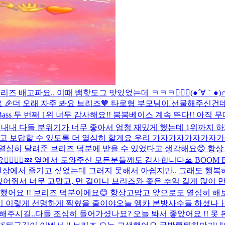
리즈 배고파요.. 이때 뱀핫도그 맛있었는데 ㅋㅋㅋ
🙋🏻‍♀️
(●´∀｀●)
요 🎉더 오래 자주 봐요 브리즈🧡 타로형 부모님이 선물해주신건
Bass 두 번째 1위 너무 감사해요!! 붐붐베이스 계속 뜬다!! 아직 무대
는 내내 다들 분위기가 너무 좋아서 엄청 재밌게 했는데 1위까지 
보답할 수 있도록 더 열심히 할게요 우리 가자가자가자가자가자가자 !!!!!
 열심히 달려준 브리즈 덕분에 받을 수 있었다고 생각해요😊 항
↕️🙂‍↕️💤 옆에서 도와주신 모든분들께도 감사합니다🙏
BOOM 
장에서 즐기고 싶었는데 그러지 못해서 아쉽지만.. 그래도 행복해
있어줘서 너무 고맙고, 먼 길이니 브리즈와 좋은 추억 길게 많이 
했어요 !! 브리즈 덕분이에요😊 항상고맙고 앞으로도 열심히 해
 이렇게 선명하게 찍혔을 줄이야
오늘 엠카 본방사수들 하셨나
해주시길..
다들 조심히 들어가셨나요? 오늘 봐서 좋았어요 !! 못 