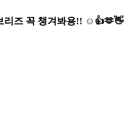
 꼭 챙겨봐용!! ☺️👍🫶👋