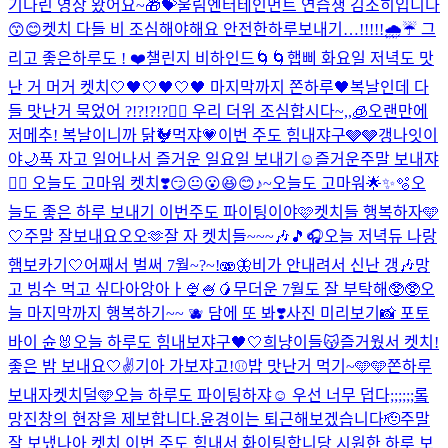
기다린 영상 왔어요~🎁💝
울림엔터테인먼트 연습생 김소히입니다
😙😊
켓치 다들 비 조심해야해요 안전한하루보내기…!!!!!🌧️☔️ 그
리고 좋은하루도 ! ❤️
챌린지 비하인드🌀🌀
햅삐 화요일 저녁도 맛
난 거 머거 켓치🤍
🖤🤍🖤🤍🖤 마지막까지 쫀하루🖤
복날인데 다
들 맛난거 묵었어 ?!?!?!?❤️‍🔥 우리 더위 조심합시다~,,🧊
오랜만에
저메추! 복날이니까 닭🐓먹쟈💗
이번 주도 힘내쟈구🩶🩶
갱나잇이
야🌙
푹 자고 일어나서 즐거운 일요일 보내기☺️
즐거운주말 보내쟈
❤️‍🔥 오늘도 고마워 켓치❣️
😏😐😮😆😊♪~
오늘도 고마워🌟✨🫧
오
늘도 좋은 하루 보내기 이번주도 파이팅이야🩷
켓치들 행복하자🩵
🤍
주말 잘보내요오오🫶
잘 자 켓치들~~~🎶🎵🎧
오늘 저녁듀 나랑
햄보카기🤍
어째서 벌써 7월~?~!🫨🦋
비가 안내려서 신난 갱🎶
망
고 빙수 먹고 싶다아앙아ㅏ🍨🍧🥭
무더운 7월도 잘 부탁해🥸🥸
오
늘 마지막까지 행복하기~~ 🫐 담에 또 봐❣️
사진 미리보기📸 포토
바이 슌🐰
오늘 하루도 힘내보쟈구🖤🤍
희냥이들😽
즐거웠서 켓치!
좋은 밤 보내요🤍✌️
기아 가보쟈고!⚾️
밥 맛난거 먹기~🩵
🩵쫀하루
보내자켓치덜🩵
오늘 하루도 파이팅하쟈☺️ 우선 너무 덥다;;;;;;
롴
망진창의 현장을 제보합니다.
윤경이는 퇴근해보겠습니다🫡
주말
잘 보냈나아 켓치 이번 주도 힘내서 화이팅합니당 시원한 하루 보