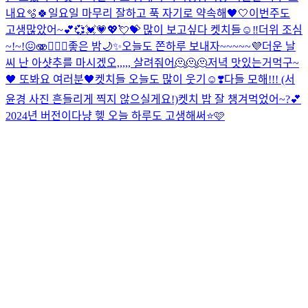
내요🫧🍀
일요일 마무리 잘하고 푹 자기로 약속해🖤🤍
이번주도
고생많았어~💕💞💓💗💖💘💝 많이 보고싶다 켓치들☺️‼️
더위 조심
~!~!😖🫨❤️‍🔥🧸
좋은 밤🌙✨
오늘도 쫀하루 보내자~~~~~💜
더운 날
씨 난 아샷추를 마시겠오,,,,, 살려줘어🫠🫠🫠
저녁 맛있는거먹구~
🖤 또봐요 여러분🖤
켓치들 오늘도 많이 웃기☺️❣️
다들 모해!!! (서
윤경 사진 흔들리게 찍지 않으실게요!)
켓치 밥 잘 챙겨먹었어~?💕
2024년 버전이다냥 헿 오늘 하루도 고생해써⭐️🩷