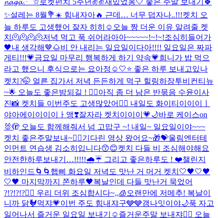
𝓷𝓪𝓰𝓪⋰˚✩
로켓펀치 5주년✌️✌️
재밌었옹🤍 좋은 주말 보내기🍀
✨
설레는 8월💐☀️ 힘내자아🔥 근데… 너무 덥자나..!!!
켓치 오
늘 하루도 고생했어 잘자 히히☺
오늘 짱 더운 이유 알려줄 켓
치🫠🫠🫠🫠
저녁 먹고 푹 쉬어라아아~~~~~!~!~!
조심히들어가
🖤
내 생각해🤎🌰
비 안 내리는 일요일이다아!!!! 일요일은 짜파
게티!!!💗
금요일 마무리 행복하게 하기 약속💗
희니가 밥 먹으
라고 했으니 후식으로는 요아정☺️
🤍⭐️ 좋은 하루 보내고있나
켓치?🤭 얼른 집가서 저녁 든든하게 먹구 힐링하장
투비컨티뉴
~🌟 오늘도 좋은밤되길 ! ❤️‍🔥
아직 좀 더 남은 반묶음 수윤이사
진📸 켓치들 이번주도 고생많았어❤️‍🔥 내일도 화이티이이이ㅣ
야아에이이이이ㅏ앵❣️
잘자라 켓치이이이💗🌙
바로 케이스on
🐰🫣 오늘도 함께해줘서 넘 고맙구 ~! 내일~ 일요일이야~~~
켓치 좋은주말보내~❤️‍🔥
기다린 영상 왔어요~🎁💝
울림엔터테
인먼트 연습생 김소히입니다😙😊
켓치 다들 비 조심해야해요
안전한하루보내기…!!!!!🌧️☔️ 그리고 좋은하루도 ! ❤️
챌린지
비하인드🌀🌀
햅삐 화요일 저녁도 맛난 거 머거 켓치🤍
🖤🤍🖤
🤍🖤 마지막까지 쫀하루🖤
복날인데 다들 맛난거 묵었어
?!?!?!?❤️‍🔥 우리 더위 조심합시다~,,🧊
오랜만에 저메추! 복날이
니까 닭🐓먹쟈💗
이번 주도 힘내쟈구🩶🩶
갱나잇이야🌙
푹 자고
일어나서 즐거운 일요일 보내기☺️
즐거운주말 보내쟈❤️‍🔥 오늘