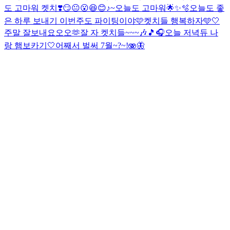
도 고마워 켓치❣️
😏😐😮😆😊♪~
오늘도 고마워🌟✨🫧
오늘도 좋
은 하루 보내기 이번주도 파이팅이야🩷
켓치들 행복하자🩵🤍
주말 잘보내요오오🫶
잘 자 켓치들~~~🎶🎵🎧
오늘 저녁듀 나
랑 햄보카기🤍
어째서 벌써 7월~?~!🫨🦋