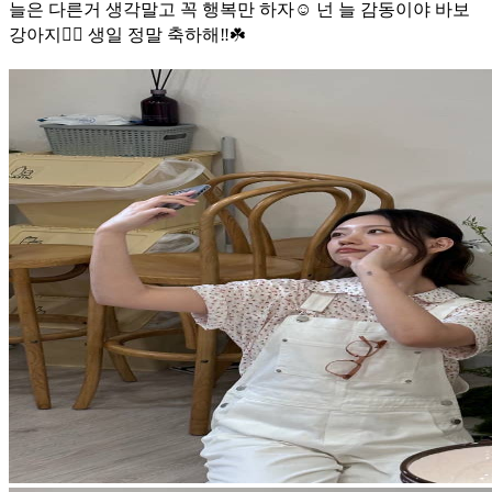
늘은 다른거 생각말고 꼭 행복만 하자☺️ 넌 늘 감동이야 바보
강아지❤️‍🔥 생일 정말 축하해‼️☘️