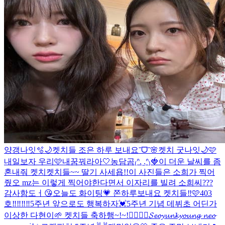
양갱나잇🫧🌙
켓치들 조은 하루 보내요˘ᗜ˘🌸
켓치 굿나잇🌙🩷
내일보자 우리🩷
내꿈꿔라아🤍
농담곰₍ᐢ. ̫.ᐢ₎🍓
이 더운 날씨를 좀
혼내줘 켓치
켓치들~~ 딸기 사세욥!!
이 사진들은 소희가 찍어
줬오 mz는 이렇게 찍어야한다면서 이자리를 빌려 소희씨???
감사함도ㅓ😘
오늘도 화이팅💗 쫀하루보내요 켓치들‼️🩷
403
호‼️‼️‼️‼️
5주년 앞으로도 행복하자💓
5주년 기념 데뷔초 어딘가
이상한 다현이🌱 켓치들 축하행~!~!❤️‍🔥❤️‍🔥
𝓢𝓮𝓸𝔂𝓾𝓷𝓴𝔂𝓸𝓾𝓷𝓰 𝓷𝓮𝓸