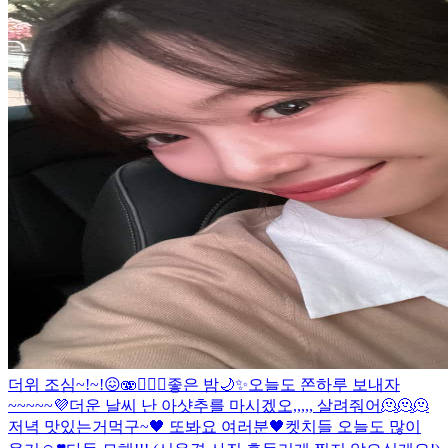
더위 조심~!~!😖🫨❤️‍🔥🧸
좋은 밤🌙✨
오늘도 쫀하루 보내자
~~~~~💜
더운 날씨 난 아샷추를 마시겠오,,,,, 살려줘어🫠🫠🫠
저녁 맛있는거먹구~🖤 또봐요 여러분🖤
켓치들 오늘도 많이