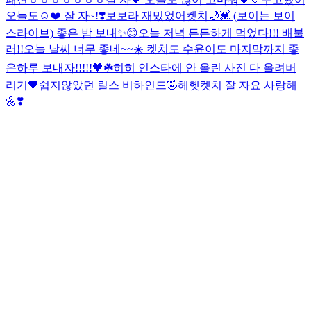
오늘도☺️❤️ 잘 자~!❣️
보보라 재밌었어켓치🌙💓 (보이는 보이
스라이브) 좋은 밤 보내✨😊
오늘 저녁 든든하게 먹었다!!! 배불
러!!
오늘 날씨 너무 좋네~~☀️ 켓치도 수윤이도 마지막까지 좋
은하루 보내자!!!!!🖤☘️
히히 인스타에 안 올린 사진 다 올려버
리기🖤
쉽지않았던 릴스 비하인드🤣헤헷
켓치 잘 자요 사랑해
🌼❣️