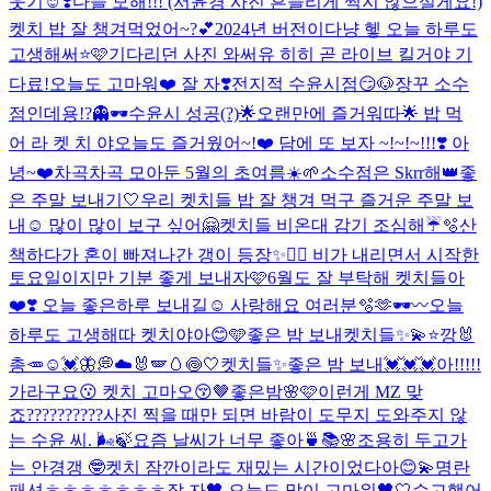
웃기☺️❣️
다들 모해!!! (서윤경 사진 흔들리게 찍지 않으실게요!)
켓치 밥 잘 챙겨먹었어~?💕
2024년 버전이다냥 헿 오늘 하루도
고생해써⭐️🩷
기다리던 사진 와써유 히히 곧 라이브 킬거야 기
다료!
오늘도 고마워❤️ 잘 자❣️
전지적 수윤시점😏🐶
장꾸 소수
점인데용!?👻🕶️
수윤시 성공(?)🌟
오랜만에 즐거워따🌟 밥 먹
어 라 켓 치 야
오늘도 즐거웠어~!❤️ 담에 또 보자 ~!~!~!!!❣️ 아
녕~❤️
차곡차곡 모아둔 5월의 초여름☀️🌱
소수점은 Skrr해👑
좋
은 주말 보내기🤍
우리 켓치들 밥 잘 챙겨 먹구 즐거운 주말 보
내☺️ 많이 많이 보구 싶어🤗
켓치들 비온대 감기 조심해☔️🫧
산
책하다가 혼이 빠져나간 갱이 등장✨🤦‍♀️ 비가 내리면서 시작한
토요일이지만 기분 좋게 보내자🩷
6월도 잘 부탁해 켓치들아
❤️❣️ 오늘 좋은하루 보내길☺️ 사랑해요 여러분🫧🫶
🕶️〰️
오늘
하루도 고생해따 켓치야아😊🩵
좋은 밤 보내켓치들✨💫⭐️
깡🐰
총🥕
☺️💓🦋💭
☁️🐰🪽🥚🍥🤍
켓치들✨좋은 밤 보내💓💓💓
아!!!!!
가라구요😗 켓치 고마오😚🤎
좋은밤🌸🩷
이런게 MZ 맞
죠??????????
사진 찍을 때만 되면 바람이 도무지 도와주지 않
는 수윤 씨. 🌬️🍃
요즘 날씨가 너무 좋아🍵📚🌸
조용히 두고가
는 안경갱 🤓
켓치 잠깐이라도 재밌는 시간이었다아😊💫명란
패션ㅎㅎㅎㅎㅎㅎㅎ
잘 자🖤 오늘도 많이 고마워🖤🤍
수고했어