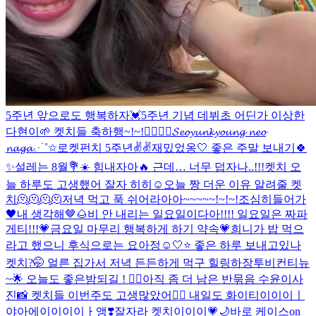
5주년 앞으로도 행복하자💓
5주년 기념 데뷔초 어딘가 이상한
다현이🌱 켓치들 축하행~!~!❤️‍🔥❤️‍🔥
𝓢𝓮𝓸𝔂𝓾𝓷𝓴𝔂𝓸𝓾𝓷𝓰 𝓷𝓮𝓸
𝓷𝓪𝓰𝓪⋰˚✩
로켓펀치 5주년✌️✌️
재밌었옹🤍 좋은 주말 보내기🍀
✨
설레는 8월💐☀️ 힘내자아🔥 근데… 너무 덥자나..!!!
켓치 오
늘 하루도 고생했어 잘자 히히☺
오늘 짱 더운 이유 알려줄 켓
치🫠🫠🫠🫠
저녁 먹고 푹 쉬어라아아~~~~~!~!~!
조심히들어가
🖤
내 생각해🤎🌰
비 안 내리는 일요일이다아!!!! 일요일은 짜파
게티!!!💗
금요일 마무리 행복하게 하기 약속💗
희니가 밥 먹으
라고 했으니 후식으로는 요아정☺️
🤍⭐️ 좋은 하루 보내고있나
켓치?🤭 얼른 집가서 저녁 든든하게 먹구 힐링하장
투비컨티뉴
~🌟 오늘도 좋은밤되길 ! ❤️‍🔥
아직 좀 더 남은 반묶음 수윤이사
진📸 켓치들 이번주도 고생많았어❤️‍🔥 내일도 화이티이이이ㅣ
야아에이이이이ㅏ앵❣️
잘자라 켓치이이이💗🌙
바로 케이스on