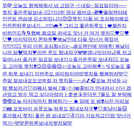
🐰🫣 오늘도 함께해줘서 넘 고맙구 ~! 내일~ 일요일이야~~~
켓치 좋은주말보내~❤️‍🔥
기다린 영상 왔어요~🎁💝
울림엔터테
인먼트 연습생 김소히입니다😙😊
켓치 다들 비 조심해야해요
안전한하루보내기…!!!!!🌧️☔️ 그리고 좋은하루도 ! ❤️
챌린지
비하인드🌀🌀
햅삐 화요일 저녁도 맛난 거 머거 켓치🤍
🖤🤍🖤
🤍🖤 마지막까지 쫀하루🖤
복날인데 다들 맛난거 묵었어
?!?!?!?❤️‍🔥 우리 더위 조심합시다~,,🧊
오랜만에 저메추! 복날이
니까 닭🐓먹쟈💗
이번 주도 힘내쟈구🩶🩶
갱나잇이야🌙
푹 자고
일어나서 즐거운 일요일 보내기☺️
즐거운주말 보내쟈❤️‍🔥 오늘
도 고마워 켓치❣️
😏😐😮😆😊♪~
오늘도 고마워🌟✨🫧
오늘도 좋
은 하루 보내기 이번주도 파이팅이야🩷
켓치들 행복하자🩵🤍
주말 잘보내요오오🫶
잘 자 켓치들~~~🎶🎵🎧
오늘 저녁듀 나
랑 햄보카기🤍
어째서 벌써 7월~?~!🫨🦋
비가 안내려서 신난 갱
🎶
망고 빙수 먹고 싶다아앙아ㅏ🍨🍧🥭
무더운 7월도 잘 부탁해
🥸🥸
오늘 마지막까지 행복하기~~ 🫐 담에 또 봐❣️
사진 미리보
기📸 포토바이 슌🐰
오늘 하루도 힘내보쟈구🖤🤍
희냥이들😽
즐거웠서 켓치! 좋은 밤 보내요🤍✌️
기아 가보쟈고!⚾️
밥 맛난거
먹기~🩵
🩵쫀하루보내자켓치덜🩵