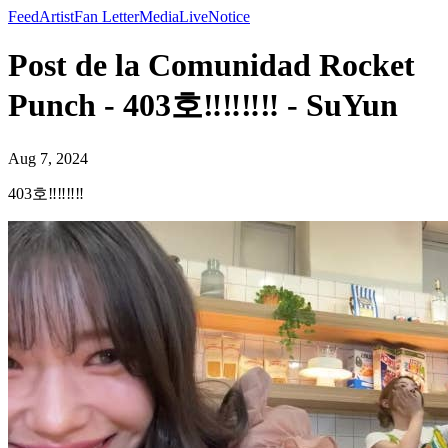
Feed
Artist
Fan Letter
Media
Live
Notice
Post de la Comunidad Rocket
Punch - 403호‼️‼️‼️‼️ - SuYun
Aug 7, 2024
403호‼️‼️‼️‼️