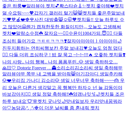
좋은 하룽❤️
알라뷰야 켓치💕
롹스타슌🎸✨
켓치 좋아해❤️
켓치
덜 수요팅~~~💖
갑자기 갤러리 털기😺😸
켓치들 좋은주말보내
기🖤💙
🍎❤️🍓🌹
사진 대방출😸
☺🤭🧡
켓치들!! 오늘 하루도 수
고 많았어🤗
뭔가 캡쳐한듯한 화질이지만,,, 오늘도 고생해써
켓치❤️
말랑소수점☘️ 잘자요~~❤️‍🔥
수윤이1004가되.😇❤️‍🔥 다들
조심히 들어가요 ㅋㅌㅌㅋㅋㅋ❣️
잘자아아아아ㅏ아아아아🌙
진두지휘하는 연히씨
행보칸 주말 보내깅💗
오늘도 엄청 덥다
❤️‍🔥 다들 더위 조심하구 ! 밥 잘 묵고 ~!~!~!!!🔥 오좋하 켓치들❣️
나의 사랑.. 나의 행복.. 나의 폼폼푸린..🐶 생일 축하하오…
🙏🏻🤍 Dotoriz Forever …👻
소리소리김소리씨 생일 축하해🫶
알라뷰야🫶 쪽🫶 내 고백을 받아줘😸
아기강아디 생일추카해
🐶❤️
우리집 가나디 김소리🐶 생일 너무너무 축하해~~~~🎂 우
리 오늘은 다른거 생각말고 꼭 행복만 하자☺️ 넌 늘 감동이야
바보강아지❤️‍🔥 생일 정말 축하해‼️☘️
양갱나잇🫧🌙
켓치들 조은
하루 보내요˘ᗜ˘🌸
켓치 굿나잇🌙🩷
내일보자 우리🩷
내꿈꿔라
아🤍
농담곰₍ᐢ. ̫.ᐢ₎🍓
이 더운 날씨를 좀 혼내줘 켓치