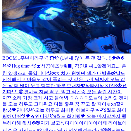
BOOM 1주년이라구~?!💥🩷 (1년새 많이 큰 것 같다..!)
🐥☘️🌟
🫶💛
Hug time~🫣💟
서공예즈✨
🐈‍⬛⸒⸒
김연희씨,,,알겠어요,,,, 흔
한 양갱즈의 톡입니다🥲🤓
켓치가 원히던 셀카 대방출📸
날도
선선해지고 마음도 같이 풀리는 것 같은 그런 날씨야 오늘 같
은 날 더 많이 웃고 행복한 하루 보내자💖
와타시와 STAR🌟
요
기따!!!! 😎
켓치들 지금 딱 밥 먹고 식곤증 오는 졸린 시간이
지?? 소리 가장 크게 하고 들어봐 ㅎㅎㅎㅎ
오늘의 소리🌼 켓치
들 오늘 하루도 고마워요 다들 좋은 꿈 꾸고 잘 자아☺🤗
잘자
랑🌙🖤
연나잇🫶
오늘 히루도 화이팅 해보자구👊💕
9월도 화이
팅해야쥐💚🖤🔥
연나잇💜
9월도 화이팅🖤 오늘 마지막까지 행
복해야해 켓치☘️
켓치가 보고싶다아아아아아아
어제 라이브에
서 찍은 사진 ~.~ #양갱즈
날씨가 선선해졌는걸~?😽😻
오늘도