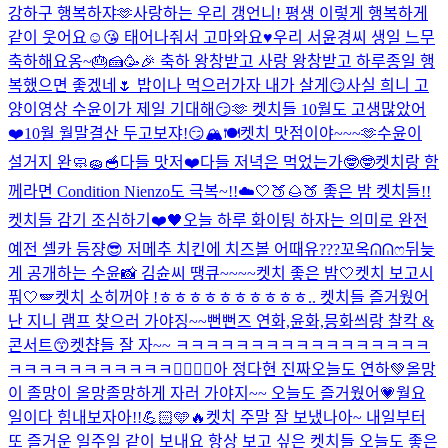
강하구 행복하쟈🫶
사랑하는 우리 갱언니! 평생 이렇게 행복하게
같이 웃어요☺😘 태어나줘서 고마와요♥
우리 서윤경씨 생일 느무
축하해요옹~🎂🍰🥳🎉 축하 왕창받고 사랑 왕창받고 하루종일 행
복했으면 좋겠네🌷 밥이나 먹으러가자 내가 살게😏
사실 희니 고
양이영상 수윤이가 제일 기대해😏🫶 켓치들 10월도 고생많았어
❤️
10월 월말결산 두고보쟈!😏🏔️🍽️
켓치 맛점이야~~~🫶
수윤이
설거지 완🧼🧽🥣
다들 맛저❤️
다들 저녁은 먹었는가🤓🤓
켓치랑 함
께라면 Condition Nienzo도 극복~!!☁️🤍
🍑🌰🍑 좋은 밤 켓치들!!
켓치들 감기 조심하기❤️🖤
오늘 하루 화이팅 하자는 의미로 완전
예전 셀카 등쟝😎 저메추 치킨에 치즈볼 어때유???
꼬옥ᕬᕬෆ
뒤늦
게 공개하는 수윤📸 김슌씨 땡큐~~~~
켓치 좋은 밤🤍
켓치 보고시
풔🤍🪽
켓치 소히꺼야 !
ㅎㅎㅎㅎㅎㅎㅎㅎㅎㅎ.. 켓치들 즐거웠어
난 지니 램프 찾으러 가야징~~
뻔뻔즈 연화,윤화,믕화씌랑 찰칵 &
콘서트😙
켓챱들 잘 자~~ ㅋㅋㅋㅋㅋㅋㅋㅋㅋㅋㅋㅋㅋㅋㅋㅋㅋ
ㅋㅋㅋㅋㅋㅋㅋㅋㅋㅋㅋ❤️‍🔥🥫🍅
아 정다현 진짜
오늘도 연하💚
올망
이 졸망이 올망졸망하게 자러 가야지~~ 오늘도 즐거웠어💗
월요
일이다 힘내보자아!!💪🏻🩵🔥
켓치 주말 잘 보냈나아~ 내일부터
또 즐거운 일주일 같이 보내요 항상 보고 싶은 켓치들 오늘도 좋은