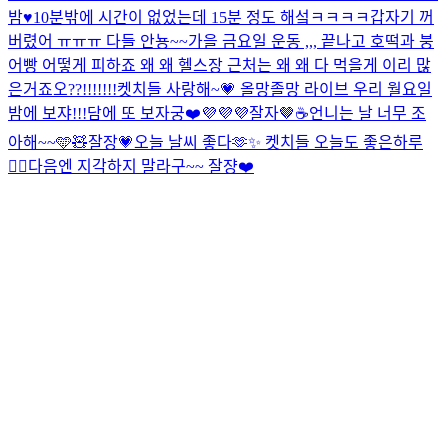
밤♥
10분밖에 시간이 없었는데 15분 정도 해섴ㅋㅋㅋㅋ갑자기 꺼
버렸어 ㅠㅠㅠ 다들 안뇽~~
가을 금요일 운동 ,,, 끝나고 호떡과 붕
어빵 어떻게 피하죠 왜 왜 헬스장 근처는 왜 왜 다 먹을게 이리 많
은거죠오??!!!!!!!
켓치들 사랑해~💗 올망졸망 라이브 우리 월요일
밤에 보쟈!!!
담에 또 보자궁❤️
💜💜💜
잘자🤎☕️
언니는 날 너무 조
아해~~🩵🧸
잘장💗
오늘 날씨 좋다🫶✨ 켓치들 오늘도 좋은하루
❤️‍🔥
다음엔 지각하지 말라구~~ 잘쟝❤️