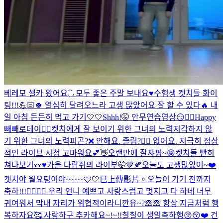
베레모 셀카 왔어요◟́◞̀ 모두 좋은 주말 보내요♥
수험생 켓치들 화이
팅!!!💪🏻🍀 열심히 달려오느라 고생 많았어요 잘 할 수 있다🔥 내
일 아침 든든히 먹고 가기🤍🤍
Shhh!🤫 안무연습영상😏❤️‍🔥
Happy
빼빼로데이❤️‍🔥
켓치에게 잘 보이기 위한 그녀의 노력
지각하지 않
기 위한 그녀의 노력
피곤?❌ 안해요. 졸림?🙅‍♀️ 없어요. 지극히 정상
적인 라이브 시청 고마워요💕👋
오랜만에 잘쟈핑~😝
켓치들 빤히
쳐다보기👀♥
가을 다람쥐의 라이부🤭🤎🍂
오늘도 고생많았어~❤️
켓치야 월요팅이야~~~~🩵🤍
已上傳影片。
오늘이 가기 전까지
축하!!!❤️‍🔥❤️‍🔥 우리 언니 예쁘고 사랑스럽고 멋지고 다 하네 너무
귀여워서 막내 자리가 위협적이라니깐유~?🙈🙈 항상 지금처럼 행
복하자요🥰 사랑하구 추카해요~!~!!
칠칠이 생일축하행😚😚❤️ 건