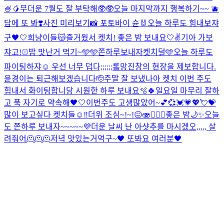
🍧🥭
무더운 7월도 잘 부탁해🥸🥸
오늘 마지막까지 행복하기~~ 🫐
담에 또 봐❣️
사진 미리보기📸 포토바이 슌🐰
오늘 하루도 힘내보쟈
구🖤🤍
희냥이들😽
즐거웠서 켓치! 좋은 밤 보내요🤍✌️
기아 가보
쟈고!⚾️
밥 맛난거 먹기~🩵
🩵쫀하루보내자켓치덜🩵
오늘 하루도
파이팅하쟈☺️ 우선 너무 덥다;;;;;;
롴망진창의 현장을 제보합니다.
윤경이는 퇴근해보겠습니다🫡
주말 잘 보냈나아 켓치 이번 주도
힘내서 화이팅합니당 시원한 하루 보내요🫧🍀
일요일 마무리 잘하
고 푹 자기로 약속해🖤🤍
이번주도 고생많았어~💕💞💓💗💖💘💝
많이 보고싶다 켓치들☺️‼️
더위 조심~!~!😖🫨❤️‍🔥🧸
좋은 밤🌙✨
오늘
도 쫀하루 보내자~~~~~💜
더운 날씨 난 아샷추를 마시겠오,,,,, 살
려줘어🫠🫠🫠
저녁 맛있는거먹구~🖤 또봐요 여러분🖤