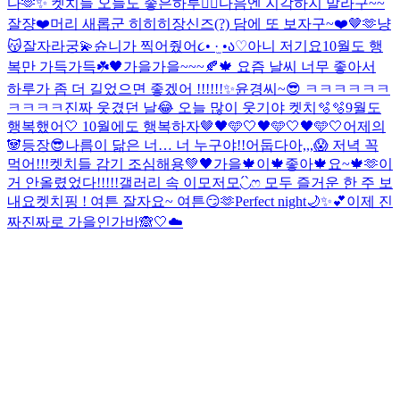
다🫶✨ 켓치들 오늘도 좋은하루❤️‍🔥
다음엔 지각하지 말라구~~
잘쟝❤️
머리 새롭군 히히히
장신즈(?) 담에 또 보자구~❤️🤎🫶
냥
😽
잘자라궁💫
슌니가 찍어줬어૮• ·̫ •ა♡
아니 저기요
10월도 행
복만 가득가득☘️🖤
가을가을~~~🍂🍁 요즘 날씨 너무 좋아서
하루가 좀 더 길었으면 좋겠어 !!!!!!✨
윤경씨~😎 ㅋㅋㅋㅋㅋㅋ
ㅋㅋㅋㅋ
진짜 웃겼던 날😂 오늘 많이 웃기야 켓치🫧🫧
9월도
행복했어🤍 10월에도 행복하자🤎
🖤🩵🤍🖤🩵🤍🖤🩵🤍
어제의
🐼등장😎
나름이 닮은 너… 너 누구야!!
어둡다아,,,😱 저녁 꼭
먹어!!!
켓치들 감기 조심해용💚🖤
가을🍁이🍁좋아🍁요~🍁🫶
이
거 안올렸었다!!!!!
갤러리 속 이모저모◟́◞̀ෆ 모두 즐거운 한 주 보
내요
켓치핑 ! 여튼 잘자요~ 여튼😏🫶
Perfect night🌙✨💕
이제 진
짜진짜로 가을인가바🙈🤍☁️