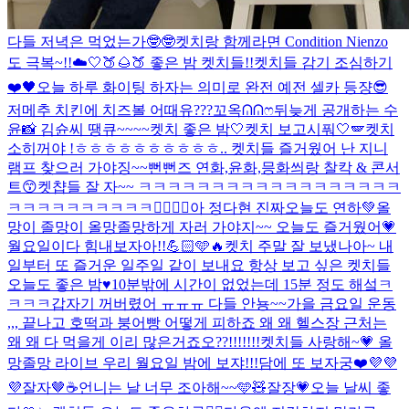
다들 저녁은 먹었는가🤓🤓
켓치랑 함께라면 Condition Nienzo
도 극복~!!☁️🤍
🍑🌰🍑 좋은 밤 켓치들!!
켓치들 감기 조심하기
❤️🖤
오늘 하루 화이팅 하자는 의미로 완전 예전 셀카 등쟝😎
저메추 치킨에 치즈볼 어때유???
꼬옥ᕬᕬෆ
뒤늦게 공개하는 수
윤📸 김슌씨 땡큐~~~~
켓치 좋은 밤🤍
켓치 보고시풔🤍🪽
켓치
소히꺼야 !
ㅎㅎㅎㅎㅎㅎㅎㅎㅎㅎ.. 켓치들 즐거웠어 난 지니
램프 찾으러 가야징~~
뻔뻔즈 연화,윤화,믕화씌랑 찰칵 & 콘서
트😙
켓챱들 잘 자~~ ㅋㅋㅋㅋㅋㅋㅋㅋㅋㅋㅋㅋㅋㅋㅋㅋㅋㅋ
ㅋㅋㅋㅋㅋㅋㅋㅋㅋㅋ❤️‍🔥🥫🍅
아 정다현 진짜
오늘도 연하💚
올
망이 졸망이 올망졸망하게 자러 가야지~~ 오늘도 즐거웠어💗
월요일이다 힘내보자아!!💪🏻🩵🔥
켓치 주말 잘 보냈나아~ 내
일부터 또 즐거운 일주일 같이 보내요 항상 보고 싶은 켓치들
오늘도 좋은 밤♥
10분밖에 시간이 없었는데 15분 정도 해섴ㅋ
ㅋㅋㅋ갑자기 꺼버렸어 ㅠㅠㅠ 다들 안뇽~~
가을 금요일 운동
,,, 끝나고 호떡과 붕어빵 어떻게 피하죠 왜 왜 헬스장 근처는
왜 왜 다 먹을게 이리 많은거죠오??!!!!!!!
켓치들 사랑해~💗 올
망졸망 라이브 우리 월요일 밤에 보쟈!!!
담에 또 보자궁❤️
💜💜
💜
잘자🤎☕️
언니는 날 너무 조아해~~🩵🧸
잘장💗
오늘 날씨 좋