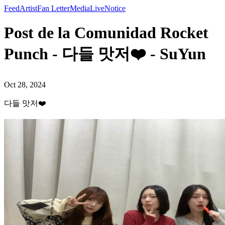
Feed
Artist
Fan Letter
Media
Live
Notice
Post de la Comunidad Rocket
Punch - 다들 맛저❤️ - SuYun
Oct 28, 2024
다들 맛저❤️