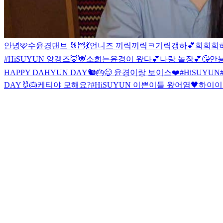
안녕🩷
수윤경댄브 🐰🦉💃
언니즈 끼릭끼릭ㅋ기릭
갱하💕
희희희
#HiSUYUN
양갱즈🦊🦌
소희는
윤경이 왔다💕
나랑 놀장💕😘
안
HAPPY DAHYUN DAY🐿🎂
😋
윤경이랑 보이스❤️
#HiSUYUN
DAY🐰🎂
케티야 모해요?
#HiSUYUN
이쁜이들 왔어염🖤
하이이