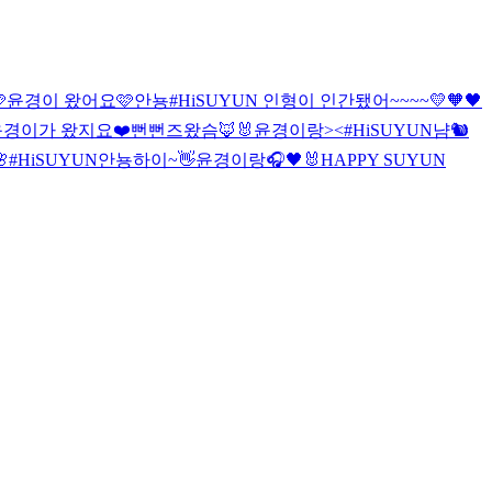
🩷윤경이 왔어요🩷
안뇽
#HiSUYUN
인형이 인간됐어~~~~💛🧡🖤
윤경이가 왔지요❤️
뻔뻔즈왔슴🦊🐰
윤경이랑><
#HiSUYUN
냠
🐿

#HiSUYUN
안뇽
하이~👋
윤경이랑🎧🖤
🐰HAPPY SUYUN