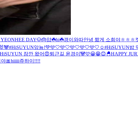
 YEONHEE DAY🐶🎂
얍☘️
hi☘️
갱이와따
안녕 짧게 소희야ㅎㅎㅎ
🐰🐼
#HiSUYUN
앙뇽!💚
🩵🤍🩵🤍🩵🤍
🩵🤍🩵🤍
☺️
#HiSUYUN
밥 
#HiSUYUN
잠깐 왔어😍
퇴근길 윤경이🐼🩷
😀😁😊
🐣HAPPY JUR
야🎀
hiiiii
쥬하이!!!!