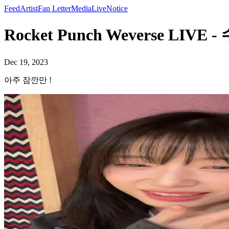
Feed
Artist
Fan Letter
Media
Live
Notice
Rocket Punch Weverse LIVE -
Dec 19, 2023
아주 잠깐만 !