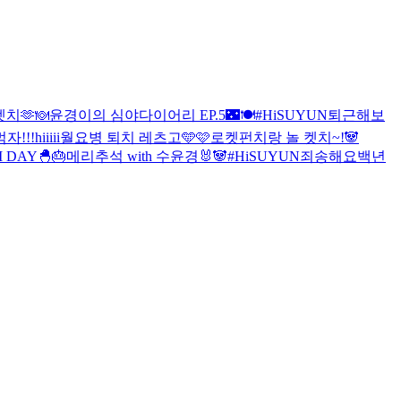
켓치🫶
🍽윤경이의 심야다이어리 EP.5🌃🍽
#HiSUYUN
퇴근해보
먹자!!!
hiiiii
월요병 퇴치 레츠고🩵🩷
로켓펀치랑 놀 켓치~!
🐼
I DAY🐣🎂
메리추석 with 수윤경🐰🐼
#HiSUYUN
죄송해요
백년