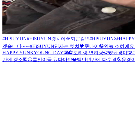
#HiSUYUN
#HiSUYUN
켓치이🩵
퇴근길!!!
#HiSUYUN
🐶HAPPY
겠습니다~~~
#HiSUYUN
안자는 켓치🖤
쥿나이😀
안뇽 소히에요
HAPPY YUNKYOUNG DAY🐼🎂
로리랑 연히랑🐶
🩷윤경이🩵
만에 갱소🐼🐶
롴펀이들 왔다아!!!❤️
백만년만에 다수결💦
윤경이