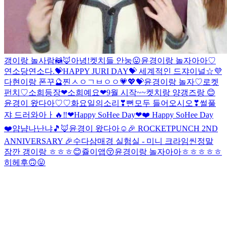
갱이랑 놀사람🦝🦊
아녕!
켓치들 안눙😛
윤경이랑 놀자아아♡
연소당
연소다.
💝HAPPY JURI DAY💝
세계적인 드쟈이널☆
💜
다현이랑 폰꾸🔮
찐ㅅㅇㄱㅂㅇㅇ
💗💖💝
윤경이랑 놀자♡
로켓
펀치♡
소희등장❤
소희예요❤
9월 시작~~
켓치랑 양갱즈랑 😊
윤경이 왔다아♡♡
화요일의소리❣
뻔
모두 들어오시오❣
썰풀
쟈 드러와아ㅏ🔥‼️
❤Happy SoHee Day❤
❤️ Happy SoHee Day
❤️
얌냠나난냐🎵
🦊윤경이 왔다아
☺️
🎉 ROCKETPUNCH 2ND
ANNIVERSARY 🎉
수다삼매경 실험실 - 미니 크라임씬
정말
잠깐 갱이랑 ㅎㅎㅎ
😊
쥴이앱😚
윤경이랑 놀자아아ㅎㅎㅎㅎㅎ
히헤후🙃😛