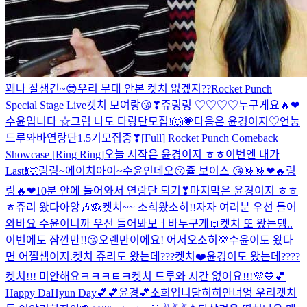
꽤나 잘생긴~😎
우리 무대 안본 켓치 없겠지??
Rocket Punch
Special Stage Live
켓치 모여랑😘❣
쥬링링 ♡♡♡♡
누구게요🔥❤
수윤입니다 ☆
그럼 나도 다랑단모집!🐺💗
다음은 윤경이지♡
언눙
드루와바연랑단1.5기모집중❣
[Full] Rocket Punch Comeback
Showcase [Ring Ring]
오늘 시작은 윤경이지 ㅎㅎ
이번엔 내가
Last❗🐺
링링~에이치아이~수윤인데오😗
쥴 보이스 😘🤟🤟
❤🔥링
링🔥❤
10분 안에 들어와서 연랑단 되기❣
마지막은 윤경이지 ㅎㅎ
ㅎ
쥬리 왔다아앙🎶🙈
켓치~~ 소희왔소히!!
자자 여러분 우선 들어
와바요 수윤이니까 우선 들어봐보ㅓ바
누구게🙌
켓치 또 왔는뎅..
이번에도 잠깐만!!😘
오랜만이에요! 어서오소히💛
수윤이도 왔다
면 어쩔셈이지.
켓치 쥬리도 왔는데???
켓치❤️윤경이도 왔는데????
켓치!!! 미안해요ㅋㅋㅋㅌㅋ
켓치 드루와 시간 없어요!!!💜💙
💕
Happy DaHyun Day💕
💕윤경💕
소희입니당히히
안녀엉 우리켓치