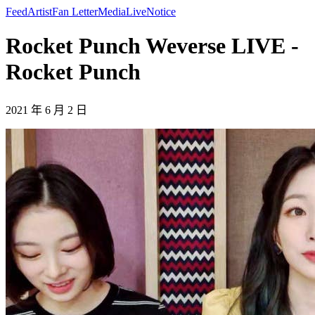
Feed
Artist
Fan Letter
Media
Live
Notice
Rocket Punch Weverse LIVE -
Rocket Punch
2021 年 6 月 2 日