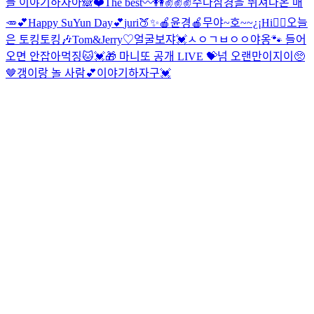
들 이야기하자아🙈❤️
The best〰👭
✌✌✌
수다삼경을 뛰쳐나온 매
🥕
💕Happy SuYun​ Day💕
juri🍑✨
🍎윤경🍎
무야~호~~¿¡
Hi🙋‍♀️
오늘
은 토킹토킹🎶
Tom&Jerry♡
얼굴보쟈💓
ㅅㅇㄱㅂㅇㅇ
야옹🐾 들어
오면 안잡아먹징🐱💓
🎁 마니또 공개 LIVE 💝
넘 오랜만이지이🥺
🤎
갱이랑 놀 사람💕
이야기하자구💓