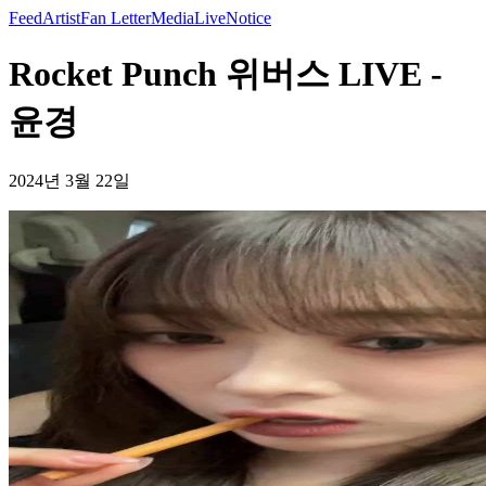
Feed
Artist
Fan Letter
Media
Live
Notice
Rocket Punch 위버스 LIVE -
윤경
2024년 3월 22일