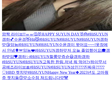
깜짝 라이브!!ㅠㅠ🤔
🐰HAPPY SUYUN DAY🐰🎂
#HiSUYUN
갱하💕
수윤경👋
Hii😼
#HiSUYUN
#HiSUYUN
#HiSUYUN
갱하
🩷
😘
앙뇽
#HiSUYUN
#HiSUYUN
수윤경이 왓어요~~~!
옷장에
서 안녕🐥🪽
앙뇽❤️
#HiSUYUN
갱하🩷
저 오늘 졸업했어요🎓
갱
하🩵
얍🖤
갱하✨
#HiSUYUN
할룽🩷
쥬슌😃
갱하
갱하
#HiSUYUN
#HiSUYUN
고독한 한림.
저녁 뭐 먹어?:(
하이💛
서
공예즈라이브🎀
#HiSUYUN
#HiSUYUN
성인???진짜유?????
♡
HBD 켓치🩷
#HiSUYUN
Happy New Year🍀
2023년도 고마웠
쥬 켓치들😙🩷
소수점 쳐드립니다
🩷🐼