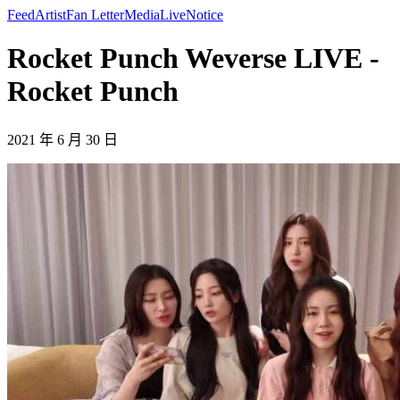
Feed
Artist
Fan Letter
Media
Live
Notice
Rocket Punch Weverse LIVE -
Rocket Punch
2021 年 6 月 30 日