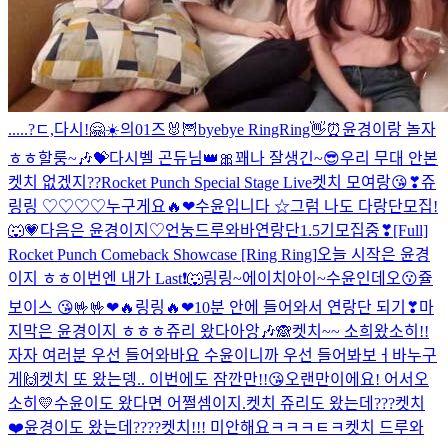
.....?ㄷ,다시!
🤗
☀️의01즈🐰🦉
byebye RingRing👋⏰
윤경이랑 놀자
ㅎㅎ
할룽~🎶💝
다시
벨 곤듀님👑🎀
꽤나 잘생긴~😎
우리 무대 안본
켓치 없겠지??
Rocket Punch Special Stage Live
켓치 모여랑😘❣
쥬
링링 ♡♡♡♡
누구게요🔥❤
수윤입니다 ☆
그럼 나도 다랑단모집!
🐺💗
다음은 윤경이지♡
언눙드루와바연랑단1.5기모집중❣
[Full]
Rocket Punch Comeback Showcase [Ring Ring]
오늘 시작은 윤경
이지 ㅎㅎ
이번엔 내가 Last❗🐺
링링~에이치아이~수윤인데오😗
쥴
보이스 😘🤟🤟
❤🔥링링🔥❤
10분 안에 들어와서 연랑단 되기❣
마
지막은 윤경이지 ㅎㅎㅎ
쥬리 왔다아앙🎶🙈
켓치~~ 소희왔소히!!
자자 여러분 우선 들어와바요 수윤이니까 우선 들어봐보ㅓ바
누구
게🙌
켓치 또 왔는뎅.. 이번에도 잠깐만!!😘
오랜만이에요! 어서오
소히💛
수윤이도 왔다면 어쩔셈이지.
켓치 쥬리도 왔는데???
켓치
❤️윤경이도 왔는데????
켓치!!! 미안해요ㅋㅋㅋㅌㅋ
켓치 드루와