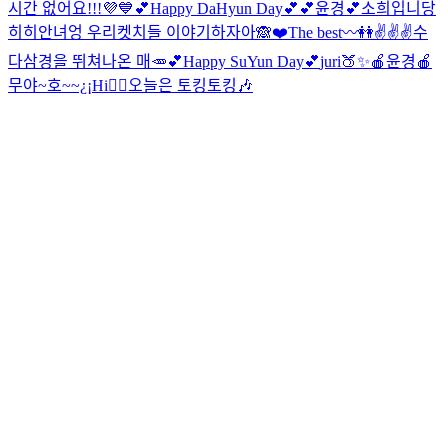
시간 없어요!!!💜💙
💕Happy DaHyun Day💕
💕윤경💕
소희입니당
히히
안녀엉 우리켓치들 이야기하자아🙈❤️
The best〰👭
✌✌✌
수
다삼경을 뛰쳐나온 매🥕
💕Happy SuYun​ Day💕
juri🍑✨
🍎윤경🍎
무야~호~~¿¡
Hi🙋‍♀️
오늘은 토킹토킹🎶