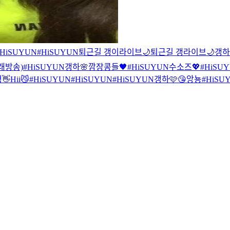
#HiSUYUN
#HiSUYUN
퇴근길 갱이라이브🌙
퇴근길 갱라이브🌙
갱하
래방송)
#HiSUYUN
갱하🌸
깜장콩들🖤
#HiSUYUN
수소즈💖
#HiSU
👋
Hii😼
#HiSUYUN
#HiSUYUN
#HiSUYUN
갱하🩷
😘
앙뇽
#HiSU