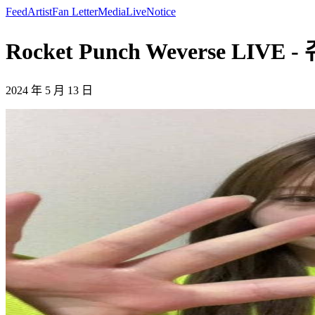
Feed
Artist
Fan Letter
Media
Live
Notice
Rocket Punch Weverse LIVE -
2024 年 5 月 13 日