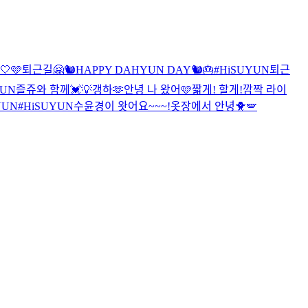
🤍🩷
퇴근길🤗
🐿HAPPY DAHYUN DAY🐿🎂
#HiSUYUN
퇴근
YUN
즐쥬와 함께💓💡
갱하🫶
안녕 나 왔어🩷
짧게! 할게!
깜짝 라이
YUN
#HiSUYUN
수윤경이 왓어요~~~!
옷장에서 안녕🐥🪽