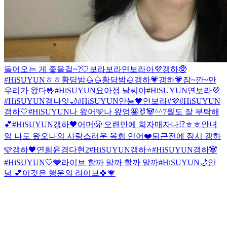
들어오는 게 좋을걸~?🤍
보라보라연보라아💜
갱하🥸
#HiSUYUN
ㅎㅎ
황당밤🌰🌰
황당밤🌰
갱하💗
갱하💗
잠~깐~만
우리가 왔다🤟
#HiSUYUN
요아정 날씨야
#HiSUYUN
연보라💜
#HiSUYUN
갱나잇🌙
#HiSUYUN
안뇽🖤
연보라#💜
#HiSUYUN
갱하🤍
#HiSUYUN
나 왔어🩵
나 왔엉🤩
🐰🐼
^^
7월도 잘 부탁해
💕
#HiSUYUN
갱하🖤
어머🫢 오랜만에 희자매자나⁉️
ㅎㅎ안녀
엉 나도 왔오
나의 사랑스러운 육회 연어❤️
퇴근전에 잠시 갱하
🩵
갱하🖤
연희윤경다현2
#HiSUYUN
갱하⭐️
#HiSUYUN
갱하🐼
#HiSUYUN
🤍🩶
라이브 할까 말까 할까 말까
#HiSUYUN
🌙
안
녕 💕
이것은 행운의 라이브🍀💗