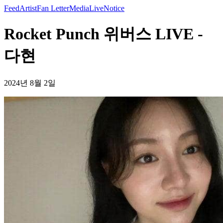
Feed
Artist
Fan Letter
Media
Live
Notice
Rocket Punch 위버스 LIVE -
다현
2024년 8월 2일