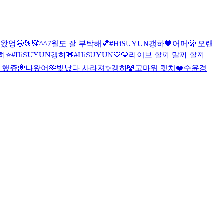
 왔엉🤩
🐰🐼
^^
7월도 잘 부탁해💕
#HiSUYUN
갱하🖤
어머🫢 오랜
하⭐️
#HiSUYUN
갱하🐼
#HiSUYUN
🤍🩶
라이브 할까 말까 할까
 했쥬💭
나왔어🫶
빛났다 사라져✨
갱하🐼
고마워 켓치❤️
수윤경