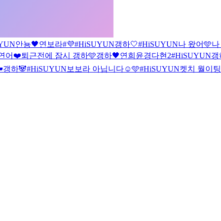
UYUN
안뇽🖤
연보라#💜
#HiSUYUN
갱하🤍
#HiSUYUN
나 왔어🩵
나
연어❤️
퇴근전에 잠시 갱하🩵
갱하🖤
연희윤경다현2
#HiSUYUN
갱

갱하🐼
#HiSUYUN
보보라 아닙니다☺️🩵
#HiSUYUN
켓치 월이팅