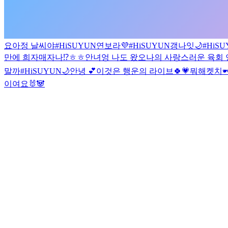
요아정 날씨야
#HiSUYUN
연보라💜
#HiSUYUN
갱나잇🌙
#HiS
만에 희자매자나⁉️
ㅎㅎ안녀엉 나도 왔오
나의 사랑스러운 육회 
말까
#HiSUYUN
🌙
안녕 💕
이것은 행운의 라이브🍀💗
뭐해켓치
이여요🐰🐼