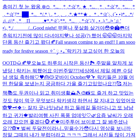
총
여긴 첫 눈 왔옹 ❄️⛄️ ˛*.。˛*˛.*☆҉ *.˛★ ˛*.。˛* ˛. *☆҉ *. ˛*.。˛*
˛. *☆҉ °*_██_*.。*/.*˛\ .˛* .˛。.˛.*.★**★ 。* . *☆҉ ˛. (´• ̮•)*.. .*/
♫.♫\*˛. * ˛_Π_____.♥*.*☆҉ ˛**. ˛*.。˛. *☆҉ .°( . • .) °../• '♫ '
•\.˛*./______/...
Good night! 🫶🏼
나 풋살화 살거야😳⚽️🏟️🥅
더
추워지기전에 많이 다녀야지🤎
나 성공(?) 했어 🤭🤭🤭
마지막
단풍 등산 즐기고 왔다🍂
Fall season coming to an end!! I am sooo
ready for festive season ✧˚ ༘ ⋆｡˚
락키가 보고싶어 한 오늘의
OOTD🌰🍂🤎
오늘도 하루의 시작은 등산🏞️ 주말을 알차게 보
냈당 ! 락키는 뭐했어요 이번주말???
세상에서 제일 예쁜 수담
냥 생일 축하해🤍🖤🎂😽
굿바이 October🤎🦩 락키들은 10월 어
떤 한달을 보냈는지 궁금하다 가을 즐기고있었나요??🥰 저는
책📚도 두권이나 읽고 취미생활⛰️🎾🎨📸도 즐겨 하고 맛있는
것도 많이 먹구 무엇보다 락키생각 하면서 잘 지내고 있었어요
🙈💖🗝️
🍀✨ 잘자 굿나잇
냠냠 하고 둘레길 돌아다니고 또 냠냠
하고 귀가🍁
발리여행 사진 폭풍 업데잇🤍🌿
요즘 날씨가 오래
오래 갔으면 좋겠다🐵🍂🍁
미주투어 브이로그 잘 봐주셨나
요??🙈♥️ 벌써 두달전이라니..믿을수가😳다시 영상을 보니까
정말 그때의 내가 부럽더라고 ㅋㅋㅋ 그래서 사진들 많이 가져