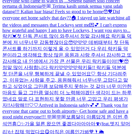
everyone who came to watch us ...
Seneng banget solo concert
pertama di Indonesia🫶🏼 Terima kasih untuk semua yang udah
datang!!! Kalian luar biasa! Feels so good to be home🥹💖
Did
everyone get home safely that day??🏠 I stayed up late watching all
the videos and messages that Lockeys sent me💌💕 I can't express
how grateful and happy I am to have Lockeys, I want you guys to...
락키💓첫 단독 콘서트 많이 와주셔서 정말 감사해요 락키들 덕
분에 저 너무너무 감동했잖아요🥹🩷🩷🩷 데뷔때부터 첫 단독
콘서트를 하기까지 이렇게 올 수 있었던거 다 우리 락키들 덕
분이라고 생각해요 항상 많은 응원과 사랑 주셔서 감사하고 또
감사해요 내 인생에서 가장 큰 선물은 우리 락키들이야!!💝🥹
정말 많이 사랑합니다 락키🩷🩷🩷🩷
락키들!! 락키들 덕분에
첫 단콘을 너무 행복하게 끝낼 수 있었어요🤍 항상 기다려주
고, 이유없는 사랑을 주고, 응원해줘서 너무너무 고맙다고 말
하고 싶었어요 그만큼 보답해주지 못하는 것 같아 너무 미안한
마음도 들고 그만큼 열심히 더 노력해야겠단 생각이 드는 하루
였네요 말로 다 표현하지 못할 만큼 너무 고맙고 우리 평생가
자!!사랑해!!!🤍🤍
Arrived in Indonesia safely💕💕 Thank you for
everyone that came out to both airports~ Get home safe and have a
good night everyone!!! 🫶🏼🫶🏼
보름달이 아름답게 뜬 이번 추
석연휴🌕✨
가을 얼른 왔으면 좋겠다아아아아🍄(feat.엣지 앞머
리)
난 잡채 먹었다요😋
아직은 여름인가봐💙🌂🌦️