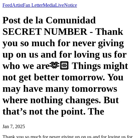
Feed
Artist
Fan Letter
Media
Live
Notice
Post de la Comunidad
SECRET NUMBER - Thank
you so much for never giving
up on us and for loving us for
who we are🫶🏻 Things might
not get better tomorrow. You
may have many tomorrows
where nothing changes. But
that’s not the point. The
Jan 7, 2025
Thank you so much for never giving up on us and for loving us for