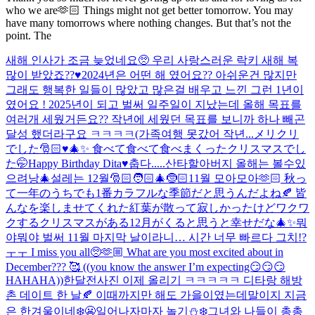
who we are🫶🏻 Things might not get better tomorrow. You may
have many tomorrows where nothing changes. But that’s not the
point. The
새해 인사가 조금 늦었네요🥺 우리 사랑스러운 락키 새해 복
많이 받았죠??♥️2024년은 어떤 해 였어요?? 아쉬운건 많지만
그래도 행복한 일들이 많았고 많은걸 배우고 느낀 그런 1년이
였어요 ! 2025년이 되고 벌써 일주일이 지났는데 올해 목표를
여러개 세웠거든요?? 작년에 세웠던 목표를 보니까 하나 빼곤
달성 했더라구요 ㅋㅋㅋㅋ(가족여행 못갔어 작년...
メリクリ
でした🎅🏻♥️🎄✨ 食べて食べて食べまくったクリスマスでし
た🤭
Happy Birthday Dita♥️
춥다.....
산타할아버지 올해는 볼수있
으려낭🎄
설레는 12월🎅🏻🧑🏻‍🎄🤶🏻
11월 모아모아🫶🏻 秋っ
て一年のうちでも1番カラフルな季節だと思うんだよね🍂 皆
んなを楽しませてくれた紅葉が散って寂しかったけどワクワ
クするクリスマスがある12月がくると思うと幸せだな🎄✨
뭐
야뭐야 벌써 11월 마지막 날이라니… 시간 너무 빠르다 그치!?
ㅜㅜ I miss you all🥺🫶🏼 What are you most excited about in
December??? 🥰 ((you know the answer I’m expecting😏😏😏
HAHAHA))
한달전사진 이제 올리기 ㅋㅋㅋㅋㅋ 디타랑 해방
촌 데이트 한 날🍂 이때까지만 해도 가을이였는데말이지 지금
은 한겨울이네❄️😬
일어나자마자 놀기⛄❄️
그녀와 나들이 총총