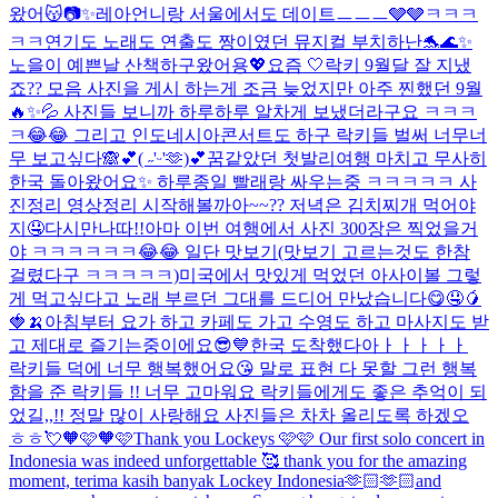
왔어😽📷✨
레아언니랑 서울에서도 데이트ㅡㅡㅡ🩶🩶ㅋㅋㅋ
ㅋㅋ
연기도 노래도 연출도 짱이였던 뮤지컬 부치하난🐬🌊✨
노을이 예쁜날 산책하구왔어용💖
요즘 🤍
락키 9월달 잘 지냈
죠?? 모음 사진을 게시 하는게 조금 늦었지만 아주 찐했던 9월
🔥✨💦 사진들 보니까 하루하루 알차게 보냈더라구요 ㅋㅋㅋ
ㅋ😂😂 그리고 인도네시아콘서트도 하구 락키들 벌써 너무너
무 보고싶다🙈💕
( ˶'ᵕ'🫶)💕
꿈같았던 첫발리여행 마치고 무사히
한국 돌아왔어요✨ 하루종일 빨래랑 싸우는중 ㅋㅋㅋㅋㅋ 사
진정리 영상정리 시작해볼까아~~?? 저녁은 김치찌개 먹어야
지🤤
다시만나따!!
아마 이번 여행에서 사진 300장은 찍었을거
야 ㅋㅋㅋㅋㅋㅋ😂😂 일단 맛보기(맛보기 고르는것도 한참
걸렸다구 ㅋㅋㅋㅋㅋ)
미국에서 맛있게 먹었던 아사이볼 그렇
게 먹고싶다고 노래 부르던 그대를 드디어 만났습니다😋🤤🥭
🍓🍌
아침부터 요가 하고 카페도 가고 수영도 하고 마사지도 받
고 제대로 즐기는중이에요😎💙
한국 도착했다아ㅏㅏㅏㅏㅏ
락키들 덕에 너무 행복했어요😘 말로 표현 다 못할 그런 행복
함을 준 락키들 !! 너무 고마워요 락키들에게도 좋은 추억이 되
었길,,!! 정말 많이 사랑해요 사진들은 차차 올리도록 하겠오
ㅎㅎ💘
🧡🩷🧡🩷
Thank you Lockeys 🩷🩷 Our first solo concert in
Indonesia was indeed unforgettable 🥰 thank you for the amazing
moment, terima kasih banyak Lockey Indonesia🫶🏻🫶🏻and