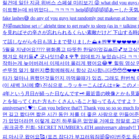
릴건데 일단 지금 위버스 스페셜 미리보기 😜 what did you guys do today?! 
이트했는데 바뀌었다… ㅋㅋㅋㅋ help🤣🤣🤣🤣🤣
あーした天気
fake lashes😅 do any of you guys just randomly put makeup at home ju
찬🤣
matching set ✅ alright time to get ready to sleep (as in = talki
を見ればその辛さが忘れられるくらい素敵だけど 下山する時
て話しながら今日も頂上まで登りました⛰️☀️
쨘💗💗
❤️❤️❤️❤
5월을 지냈어요???? 평화롭고 따뜻한 한달이었길🙏🏻💕
보고싶
챙겨요 락키들💕 굿나잇!!!
🥀🌷🌹💐 업데트가 늦었습니다 
작하는게 늦어버려서 이제서야 올리게 됐어요😂💗 힐링 영상 만
🌱
뚜껑 열기 챌린지😎
함께해줘서 항상 감사합니다🥹🥹🥹❤️❤️❤
타가 얼마나 원했던것들인지 까먹을때가 있죠. 그래도 한번씩 이렇
(이 새벽 3시에 🙈) 진심으로 ...
ラッキーこんばんは⭐️💫 この
4年という月日が経った日なんです🗝️ 最近昔の映像とかも
とを知ってくれた方もたくさんいること知ってるんですよ？ 本
anniversary! 💝✨ Can you believe that?! Thank you so so so much fo
면 길고 짧다면 짧은 시간 동안 저를 더 좋은 사람으로 만들어
가 없었더라면 이렇게 값진 하루들은 없었을 거예요 정말로 고마운 
-핑크공주 진희- SECRET NUMBER’s 4TH anniversary already!! Thank you 
피 마시구 왔어요🥰 (포즈 잡다가 부끄러워짐🤣🤤)
이번주도 등산