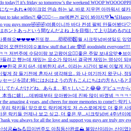
it’s friday so tomorrow’s the weekend WOOP WOOOOPPP❤️‍🔥❤
になーあれ☀️
메이크업 연습 하는 날. 바로 지우면 아까워서 셀카라도 남겨야지
st to take selfies?! 😂🙋🏻‍♀️<— me
예쁜건 같이 봐야지💚🦕🫧
Happy
ng to you guys more🤣🤣🤣)
여름이니까 바다 컨셉 팔찌 만들어봤다🤍
はホントあっという間なんだよね 上を目指して上り詰めるのは
️사룽해요❤️❤️❤️❤️
진또졌……🤯🤯🤯
5️⃣월 시크릿넘버생일도 있
었어 오랜만이야☺️🎀
few stuff that I ate 🤓🤣 goodnight 
ㅋㅋㅋㅋ 저번주에 수담이랑 보고왔어요
✌🏻
좋은 주말 보내요🩷
🍀
브이
들려고 했는데 재밌는 요소가 많아서 결국엔 재밌는 영상이 되버렸
️❤️
한국 온지 6년, 데뷔한지 4년.. 이라는 시간이 벌써 이렇게 지
게 잠 들기전에 혼자서 생각해요.. 와 나 여기까지 왔구나, 정
メッセージを読む時にはおはようの方もこんにちはの方もいると思いま
見返してたんだけどね、あらま、初々しいこと😂😂 デビュー
当に嬉し...
데뷔때부터 모아봤는데 진짜 많이 바꼈넹 ㅋㅋㅋㅋ
r the amazing 4 years, and cheers for more memories to come!✨
락키 
준 우리 락키들! 앞으로도 락키에게도 저 스스로에게도 더 좋은 사
락키들 언제나 보고 싶고, 더 좋은 무...
시크릿넘버 4주년이에요
always for all the love and support you guys are truly my every
성공⛰️🥾💪🏻
이번주도 아침등산완료⛰️ 불암산이라는 산이였