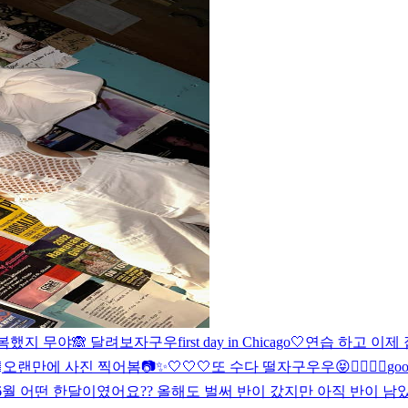
행복했지 무야🙈 달려보자구우
first day in Chicago🤍
연습 하고 이제 

오랜만에 사진 찍어봄📷✨
🤍🤍🤍
또 수다 떨자구우우😝
✌🏻✌🏻
goo
6월 어떤 한달이였어요?? 올해도 벌써 반이 갔지만 아직 반이 남았