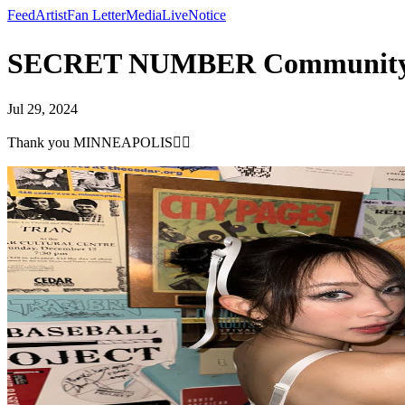
Feed
Artist
Fan Letter
Media
Live
Notice
SECRET NUMBER Community Po
Jul 29, 2024
Thank you MINNEAPOLIS❤️‍🔥