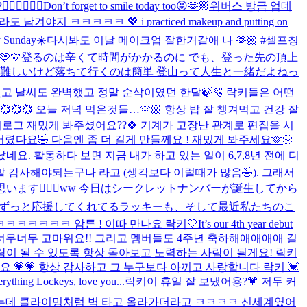
️‍🔥❤️‍🔥
Don’t forget to smile today too😝🫶🏼
위버스 방금 업데
 ㅋㅋㅋㅋㅋ 💖 i practiced makeup and putting on
 Sunday☀️
다시봐도 이날 메이크업 잘한거같애 나 🫶🏼 #셀프칭
💛
登るのは辛くて時間がかかるのに でも、登った先の頂上
難しいけど落ちて行くのは簡単 登山って人生と一緒だよねっ
었고 날씨도 완벽했고 정말 순삭이였던 한달🍃🫧 락키들은 어떤
everyone!!!! 💞💞💞 오늘 저녁 먹은것들…🫶🏼 항상 밥 잘 챙겨먹고 건강 잘
로그 재밌게 봐주셨어요??🍀 기계가 고장난 관계로 편집을 시
다요🤣 다음엔 좀 더 길게 만들께요 ! 재밌게 봐주세요🫶🏻
났네요. 활동하다 보면 지금 내가 하고 있는 일이 6,7,8년 전에 디
말 감사해야되는구나 라고 (생각보다 이럴때가 많음🤣). 그래서
す🙇🏻‍♀️ww 今日はシークレットナンバーが誕生してから
からずっと応援してくれてるラッキーも、そして最近私たちのこ
ㅋㅋㅋㅋㅋㅋ 암튼 ! 이따 만나요 락키🤍
It’s our 4th year debut
너무너무 고마워요!! 그리고 멤버들도 4주년 축하해애애애애 길
람이 될 수 있도록 항상 돌아보고 노력하는 사람이 될게요! 락키
 💗💗 항상 감사하고 그 누구보다 아끼고 사랑합니다 락키 💓
thing Lockeys, love you...
락키이 휴일 잘 보냈어용?💗 저두 커
는데 클라이밍처럼 벽 타고 올라가더라고 ㅋㅋㅋㅋ 신세계였어