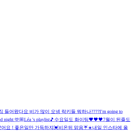
집 들어왔다요 비가 많이 오넹 락키들 뭐하나????
I’m going to
d night 🫶🏼
Léa 's playlist🎵
수요일도 화이팅🖤🖤🖤
7월이 된줄도
어요 ! 좋은일만 가득하쟈💓
비온뒤 맑음☔️☀️
내일 인스타에 올