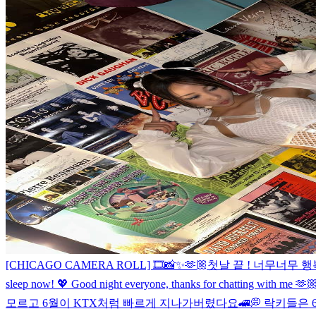
[CHICAGO CAMERA ROLL] 🎞️📸✨🫶🏼
첫날 끝 ! 너무너무 
sleep now! 💖 Good night everyone, thanks for chatting with me 🫶
모르고 6월이 KTX처럼 빠르게 지나가버렸다요🚄💭 락키들은 