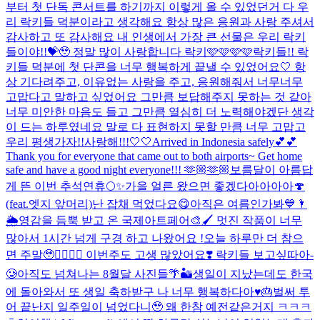
부터 첫 단독 콘서트를 하기까지 이렇게 올 수 있었던거 다 우
리 락키들 덕분이라고 생각해요 항상 많은 응원과 사랑 주셔서
감사하고 또 감사해요 내 인생에서 가장 큰 선물은 우리 락키
들이야!!💝🥹 정말 많이 사랑합니다 락키🩷🩷🩷🩷
락키들!! 락
키들 덕분에 첫 단콘을 너무 행복하게 끝낼 수 있었어요🤍 항
상 기다려주고, 이유없는 사랑을 주고, 응원해줘서 너무너무
고맙다고 말하고 싶었어요 그만큼 보답해주지 못하는 것 같아
너무 미안한 마음도 들고 그만큼 열심히 더 노력해야겠단 생각
이 드는 하루였네요 말로 다 표현하지 못할 만큼 너무 고맙고
우리 평생가자!!사랑해!!!🤍🤍
Arrived in Indonesia safely💕💕
Thank you for everyone that came out to both airports~ Get home
safe and have a good night everyone!!! 🫶🏼🫶🏼
보름달이 아름답
게 뜬 이번 추석연휴🌕✨
가을 얼른 왔으면 좋겠다아아아아🍄
(feat.엣지 앞머리)
난 잡채 먹었다요😋
아직은 여름인가봐💙🌂
🌦️
영감을 듬뿍 받고 온 국제아트페어🎨🖌️ 멋진 작품이 너무
많아서 1시간 넘게 구경 하고 나왔어요 !
오늘 하루만 더 참으
면 주말🥹❤️‍🔥❤️‍🔥 이번주도 고생 많았어요❣️ 락키들 보고싶따아-
🥲
아직도 넘쳐나는 8월달 사진들🌴🏜️
생일이 지났는데도 한국
에 돌아와서 또 생일 축하받구 나 너무 행복하다아♥️🎂
벌써 투
어 끝난지 일주일이 넘었다니🥹 왜 한참 예전같은거지 ㅋㅋㅋ