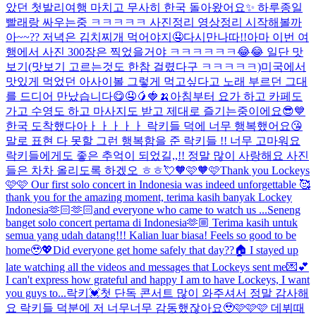
았던 첫발리여행 마치고 무사히 한국 돌아왔어요✨ 하루종일
빨래랑 싸우는중 ㅋㅋㅋㅋㅋ 사진정리 영상정리 시작해볼까
아~~?? 저녁은 김치찌개 먹어야지🤤
다시만나따!!
아마 이번 여
행에서 사진 300장은 찍었을거야 ㅋㅋㅋㅋㅋㅋ😂😂 일단 맛
보기(맛보기 고르는것도 한참 걸렸다구 ㅋㅋㅋㅋㅋ)
미국에서
맛있게 먹었던 아사이볼 그렇게 먹고싶다고 노래 부르던 그대
를 드디어 만났습니다😋🤤🥭🍓🍌
아침부터 요가 하고 카페도
가고 수영도 하고 마사지도 받고 제대로 즐기는중이에요😎💙
한국 도착했다아ㅏㅏㅏㅏㅏ 락키들 덕에 너무 행복했어요😘
말로 표현 다 못할 그런 행복함을 준 락키들 !! 너무 고마워요
락키들에게도 좋은 추억이 되었길,,!! 정말 많이 사랑해요 사진
들은 차차 올리도록 하겠오 ㅎㅎ💘
🧡🩷🧡🩷
Thank you Lockeys
🩷🩷 Our first solo concert in Indonesia was indeed unforgettable 🥰
thank you for the amazing moment, terima kasih banyak Lockey
Indonesia🫶🏻🫶🏻and everyone who came to watch us ...
Seneng
banget solo concert pertama di Indonesia🫶🏼 Terima kasih untuk
semua yang udah datang!!! Kalian luar biasa! Feels so good to be
home🥹💖
Did everyone get home safely that day??🏠 I stayed up
late watching all the videos and messages that Lockeys sent me💌💕
I can't express how grateful and happy I am to have Lockeys, I want
you guys to...
락키💓첫 단독 콘서트 많이 와주셔서 정말 감사해
요 락키들 덕분에 저 너무너무 감동했잖아요🥹🩷🩷🩷 데뷔때