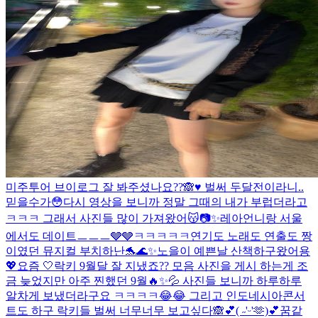
미주투어 브이로그 잘 봐주셨나요??🙈♥️ 벌써 두달전이라니..
믿을수가😳다시 영상을 보니까 정말 그때의 내가 부럽더라고
ㅋㅋㅋ 그래서 사진들 많이 가져왔어😽📷✨
레아언니랑 서울
에서도 데이트ㅡㅡㅡ🩶🩶ㅋㅋㅋㅋㅋ
연기도 노래도 연출도 짱
이였던 뮤지컬 부치하난🐬🌊✨
노을이 예쁜날 산책하구왔어용
💖
요즘 🤍
락키 9월달 잘 지냈죠?? 모음 사진을 게시 하는게 조
금 늦었지만 아주 찐했던 9월🔥✨💦 사진들 보니까 하루하루
알차게 보냈더라구요 ㅋㅋㅋㅋ😂😂 그리고 인도네시아콘서
트도 하구 락키들 벌써 너무너무 보고싶다🙈💕
( ˶'ᵕ'🫶)💕
꿈같