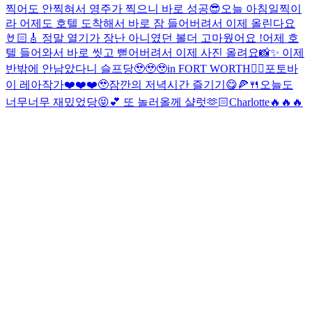
찍어도 안찍혀서 영주가 찍으니 바로 성공😎
오늘 아침일찍이
라 어제도 호텔 도착해서 바로 잠 들어버려서 이제 올린다요
🤘🏻🎸 정말 열기가 장난 아니였던 볼더 고마웠어요 !
어제 호
텔 들어와서 바로 씻고 뻗어버려서 이제 사진 올려요📸✨ 이제
반밖에 안남았다니 슬프당🥹🥹🥹
in FORT WORTH❤️‍🔥
포토바
이 레아작가❤️❤️❤️🥹
잠깐의 저녁시간 즐기기😋🍕🍴
오늘도
너무너무 재밌었당😝💕 또 놀러올께 샬럿🫶🏻
Charlotte🔥🔥🔥