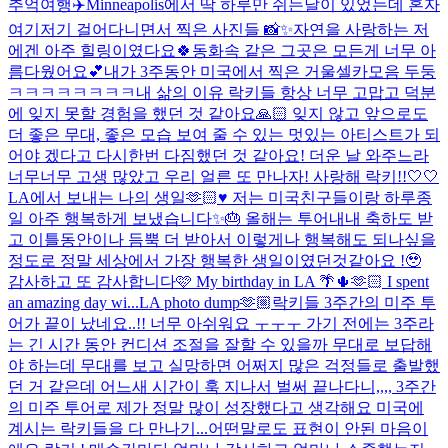
추억여행✈️
Minneapolis에서 딱 하루만 쉬는날이 있었는데 혼자
여기저기 걸어다니면서 찍은 사진들 📸✨자연을 사랑하는 저
에겐 아주 힐링이였다요🍀동화속 같은 그곳은 모든게 너무 아
름다웠어요💕
내가 3주동안 미국에서 찍은 거울셀카모음 두둥
ㅋㅋㅋㅋㅋㅋㅋㅋ
내 삶의 이유 락키들 항상 너무 고맙고 덕분
에 잊지 못할 경험을 했던 것 같아요🙏🏻 잊지 않고 앞으로도
더 좋은 무대, 좋은 모습 보여 줄 수 있는 멋있는 아티스트가 되
어야 겠다고 다시한번 다짐했던 것 같아요! 더운 날 와주느라
너무너무 고생 많았고 우리 얼른 또 만나자! 사랑해 락키!!🤍🤍
LA에서 보내는 나의 생일🫶🏻♥️ 저는 미국친구들이랑 하루종
일 아주 행복하게 보냈습니다✨🎂 올해는 투어내내 축하도 받
고 이틀동안이나 듬뿍 더 받아서 이렇게나 행복해도 되나싶을
정도로 정말 세상에서 가장 행복한 생일이였던것같아요 !🥹
감사하고 또 감사합니다🩷 My birthday in LA 🌴🌵🫶🏻 I spent
an amazing day wi...
LA photo dump🫶🏼
락키들 3주간의 미주 투
어가 끝이 났네요..!! 너무 아쉬워요 ㅜㅜㅜ 가기 전에는 3주라
는 긴 시간 동안 컨디션 조절을 잘할 수 있을까 무대로 보답해
야 하는데 무대를 보고 실망하면 어쩌지 많은 걱정들로 출발했
던 거 같은데 어느새 시간이 훅 지나서 벌써 끝나다니,,,, 3주간
의 미주 투어로 제가 정말 많이 성장했다고 생각해요 미국에
계시는 락키들을 다 만나기...
어떤말로도 표현이 안된 마음이