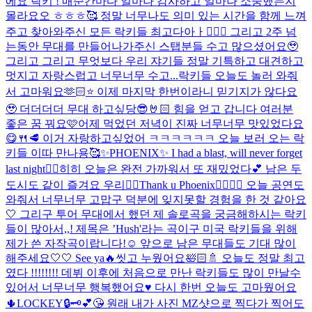
에요 락키 ! 매순간마다 얼마나 감사하고 얼마나 소중했는지
몰라요오 ㅎㅎㅎ🥰 정말 너무나도 의미 있는 시간을 함께 느껴
주고 찾아와주신 모든 락키들 최고다아ㅏ👍🏻✨ 그리고 2주 넘
는동안 무대를 만들어나가주신 스탭분들 수고 많으셨어요🥹
그리고 그리고 무엇보다 우리 쟈기들 정말 기특하고 대견하고
멋지고 자랑스럽고 너무너무 수고...
락키들 오늘도 놀러 와줘
서 고마워요🫶🏻⭐️ 이제 마지막 한번이라니 믿기지가 않다요
🥹 더더더더 무대 하고싶당😎🤘🏻 힘을 얻고 갑니다 여러분
좋은 꿈 꿔요🩷
어제 먹었던 저녁이 진짜 너무너무 맛있었다요
😋🍴🥩 이거 자랑하고싶었어 ㅋㅋㅋㅋㅋㅋ 오늘 보러 오는 락
키들 이따 만나용🥰
✨PHOENIX✨ I had a blast, will never forget
last night❤️‍🔥
히히 오늘은 완전 가까워서 또 재밌었다💕 남은 두
도시도 같이 즐겨요 우리❤️‍🔥
Thank u Phoenix🐦‍🔥🐦‍🔥 오늘 공연도
와줘서 너무너무 고맙구 덕분에 잊지못할 경험을 한 것 같아요
🤍 그리구 투어 무대에서 했던 제 솔로곡을 궁금해하시는 락키
들이 많아서,,! 제목은 ’Hush'라는 곡이구 미국 락키들을 위해
제가 쓴 자작곡이랍니다!☺️ 앞으로 남은 무대들도 기대 많이
해주세요🤍🤍 See ya🔥
씻고 누웠어요🛀🏻🚿 오늘도 정말 최고
였다 !!!!!!!! 데뷔 이후에 처음으로 만난 락키들도 많이 만날수
있어서 너무너무 행복했어요♥️ 다시 한번 오늘도 고마웠어요
🌵
LOCKEY🔒🗝️💕😘 원래 내가 사진 MZ샷으로 찍다가 찍어도