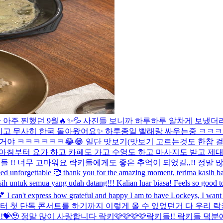
지만 아주 찐했던 9월🔥✨💦 사진들 보니까 하루하루 알차게 보
고 무사히 한국 돌아왔어요✨ 하루종일 빨래랑 싸우는중 ㅋㅋㅋㅋ
을거야 ㅋㅋㅋㅋㅋㅋ😂😂 일단 맛보기(맛보기 고르는것도 한참 
아침부터 요가 하고 카페도 가고 수영도 하고 마사지도 받고 제대
들 !! 너무 고마워요 락키들에게도 좋은 추억이 되었길,,!! 정말
deed unforgettable 🥰 thank you for the amazing moment, terima kas
ih untuk semua yang udah datang!!! Kalian luar biasa! Feels so good
 I can't express how grateful and happy I am to have Lockeys, I want 
부터 첫 단독 콘서트를 하기까지 이렇게 올 수 있었던거 다 우리
🥹 정말 많이 사랑합니다 락키🩷🩷🩷🩷
락키들!! 락키들 덕분