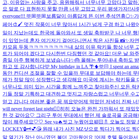
고, 이유없는 사랑을 주고, 응원해줘서 너무너무 고맙다고 말하
요 말로 다 표현하지 못할 만큼 너무 고맙고 우리 평생가자!!사랑해!
everyone!!! 🫶🏼🫶🏼
보름달이 아름답게 뜬 이번 추석연휴🌕✨
가
페어🎨🖌️ 멋진 작품이 너무 많아서 1시간 넘게 구경 하고 나왔어
일이 지났는데도 한국에 돌아와서 또 생일 축하받구 나 너무 행복
이 있었는데 혼자 여기저기 걸어다니면서 찍은 사진들 📸✨자
카모음 두둥ㅋㅋㅋㅋㅋㅋㅋㅋ
내 삶의 이유 락키들 항상 너무 고
트가 되어야 겠다고 다시한번 다짐했던 것 같아요! 더운 날 와주느
종일 아주 행복하게 보냈습니다✨🎂 올해는 투어내내 축하도 
하고 또 감사합니다🩷 My birthday in LA 🌴🌵🫶🏻 I spent an amazin
동안 컨디션 조절을 잘할 수 있을까 무대로 보답해야 하는데 무대
제가 정말 많이 성장했다고 생각해요 미국에 계시는 락키들을 다 
너무나도 의미 있는 시간을 함께 느껴주고 찾아와주신 모든 락키
기들 정말 기특하고 대견하고 멋지고 자랑스럽고 너무너무 수고.
얻고 갑니다 여러분 좋은 꿈 꿔요🩷
어제 먹었던 저녁이 진짜 너
will never forget last night❤️‍🔥
히히 오늘은 완전 가까워서 또 재밌었다
한 것 같아요🤍 그리구 투어 무대에서 했던 제 솔로곡을 궁금해하
많이 해주세요🤍🤍 See ya🔥
씻고 누웠어요🛀🏻🚿 오늘도 정말
LOCKEY🔒🗝️💕😘 원래 내가 사진 MZ샷으로 찍다가 찍어도
말 열기가 장난 아니였던 볼더 고마웠어요 !
어제 호텔 들어와서 