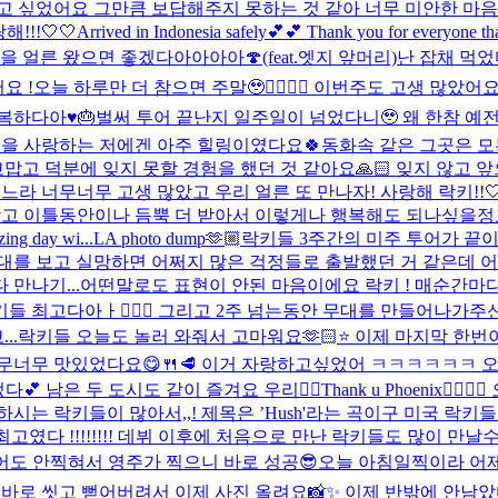
고 싶었어요 그만큼 보답해주지 못하는 것 같아 너무 미안한 마
!!🤍🤍
Arrived in Indonesia safely💕💕 Thank you for everyone tha
을 얼른 왔으면 좋겠다아아아아🍄(feat.엣지 앞머리)
난 잡채 먹었
요 !
오늘 하루만 더 참으면 주말🥹❤️‍🔥❤️‍🔥 이번주도 고생 많았어
하다아♥️🎂
벌써 투어 끝난지 일주일이 넘었다니🥹 왜 한참 
연을 사랑하는 저에겐 아주 힐링이였다요🍀동화속 같은 그곳은 모
맙고 덕분에 잊지 못할 경험을 했던 것 같아요🙏🏻 잊지 않고 앞
라 너무너무 고생 많았고 우리 얼른 또 만나자! 사랑해 락키!!🤍
받고 이틀동안이나 듬뿍 더 받아서 이렇게나 행복해도 되나싶을정도
g day wi...
LA photo dump🫶🏼
락키들 3주간의 미주 투어가 끝이 
를 보고 실망하면 어쩌지 많은 걱정들로 출발했던 거 같은데 어느새
만나기...
어떤말로도 표현이 안된 마음이에요 락키 ! 매순간마
들 최고다아ㅏ👍🏻✨ 그리고 2주 넘는동안 무대를 만들어나가주
..
락키들 오늘도 놀러 와줘서 고마워요🫶🏻⭐️ 이제 마지막 한번
무너무 맛있었다요😋🍴🥩 이거 자랑하고싶었어 ㅋㅋㅋㅋㅋㅋ 오
 남은 두 도시도 같이 즐겨요 우리❤️‍🔥
Thank u Phoenix
시는 락키들이 많아서,,! 제목은 ’Hush'라는 곡이구 미국 락키
 최고였다 !!!!!!!! 데뷔 이후에 처음으로 만난 락키들도 많이 
 찍어도 안찍혀서 영주가 찍으니 바로 성공😎
오늘 아침일찍이라 어제
바로 씻고 뻗어버려서 이제 사진 올려요📸✨ 이제 반밖에 안남았다