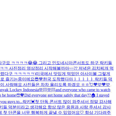
냈더라구요 ㅋㅋㅋㅋ😂😂 그리고 인도네시아콘서트도 하구 락키들
ㅋ 사진정리 영상정리 시작해볼까아~~?? 저녁은 김치찌개 먹
걸렸다구 ㅋㅋㅋㅋㅋ)
미국에서 맛있게 먹었던 아사이볼 그렇게
로 즐기는중이에요😎💙
한국 도착했다아ㅏㅏㅏㅏㅏ 락키들 덕
 많이 사랑해요 사진들은 차차 올리도록 하겠오 ㅎㅎ💘
🧡🩷🧡🩷
ih banyak Lockey Indonesia🫶🏻🫶🏻and everyone who came to watch
 to be home🥹💖
Did everyone get home safely that day??🏠 I stayed
you guys to...
락키💓첫 단독 콘서트 많이 와주셔서 정말 감사해
 락키들 덕분이라고 생각해요 항상 많은 응원과 사랑 주셔서 감사
에 첫 단콘을 너무 행복하게 끝낼 수 있었어요🤍 항상 기다려주