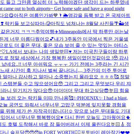
음도 들고 그만큼 열심히 더 노력해야겠단 생각이 드는 하루였네
t came out to both airports~ Get home safe and have a good night
다요😋
아직은 여름인가봐💙🌂🌦️
영감을 듬뿍 받고 온 국제아트
요❣️ 락키들 보고싶따아-🥲
아직도 넘쳐나는 8월달 사진들🌴🏜️
생
예전같은거지 ㅋㅋㅋ추억여행✈️
Minneapolis에서 딱 하루만 쉬는날
든게 너무 아름다웠어요💕
내가 3주동안 미국에서 찍은 거울셀
으로도 더 좋은 무대, 좋은 모습 보여 줄 수 있는 멋있는 아티스
🤍
LA에서 보내는 나의 생일🫶🏻♥️ 저는 미국친구들이랑 하루
로 정말 세상에서 가장 행복한 생일이였던것같아요 !🥹 감사
났네요..!! 너무 아쉬워요 ㅜㅜㅜ 가기 전에는 3주라는 긴 시간
 시간이 훅 지나서 벌써 끝나다니,,,, 3주간의 미주 투어로
다 얼마나 감사하고 얼마나 소중했는지 몰라요오 ㅎㅎㅎ🥰 정말
신 스탭분들 수고 많으셨어요🥹 그리고 그리고 무엇보다 우리 쟈
이라니 믿기지가 않다요🥹 더더더더 무대 하고싶당😎🤘🏻 힘을
늘 보러 오는 락키들 이따 만나용🥰
✨PHOENIX✨ I had a blast,
🐦‍🔥🐦‍🔥 오늘 공연도 와줘서 너무너무 고맙구 덕분에 잊지못할 경험을
들을 위해 제가 쓴 자작곡이랍니다!☺️ 앞으로 남은 무대들도 기대
만날수있어서 너무너무 행복했어요♥️ 다시 한번 오늘도 고마웠어요🌵
도 호텔 도착해서 바로 잠 들어버려서 이제 올린다요🤘🏻🎸 정
니 슬프당🥹🥹🥹
in FORT WORTH❤️‍🔥
포토바이 레아작가❤️❤️