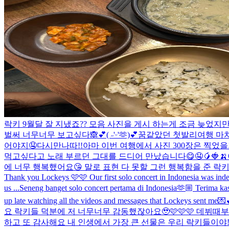
락키 9월달 잘 지냈죠?? 모음 사진을 게시 하는게 조금 늦었
벌써 너무너무 보고싶다🙈💕
( ˶'ᵕ'🫶)💕
꿈같았던 첫발리여행 마치
어야지🤤
다시만나따!!
아마 이번 여행에서 사진 300장은 찍었
먹고싶다고 노래 부르던 그대를 드디어 만났습니다😋🤤🥭🍓🍌
에 너무 행복했어요😘 말로 표현 다 못할 그런 행복함을 준 락키
Thank you Lockeys 🩷🩷 Our first solo concert in Indonesia was in
us ...
Seneng banget solo concert pertama di Indonesia🫶🏼 Terima kas
up late watching all the videos and messages that Lockeys sent me💌
요 락키들 덕분에 저 너무너무 감동했잖아요🥹🩷🩷🩷 데뷔때
하고 또 감사해요 내 인생에서 가장 큰 선물은 우리 락키들이야!!