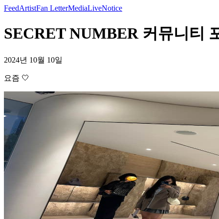
Feed
Artist
Fan Letter
Media
Live
Notice
SECRET NUMBER 커뮤니티 포
2024년 10월 10일
요즘 🤍