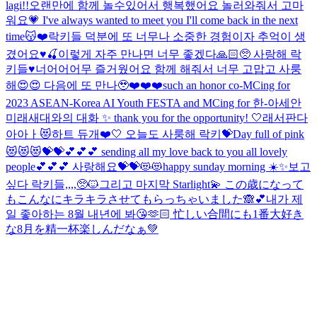
lagi!!
오랜만에 함께 놀수있어서 행복했어요 놀러와줘서 고마
워요💗 I've always wanted to meet you I'll come back in the next
time😽❤️
락키들 덕분에 또 너무나 소중한 경험이자 추억이 생
겼어요♥️🍒이렇게 자주 만나면 너무 좋겠다🙏🏻🥺 사랑해 락
키들♥️
너어어어무 즐거웠어요 함께 해줘서 너무 고맙고 사룽
해😍😍 다음에 또 만나🥹❤️❤️❤️
such an honor co-MCing for
2023 ASEAN-Korea AI Youth FESTA and MCing for 한-아세안
미래새대와의 대화 ✨ thank you for the opportunity! 🤍
래서판다
아아ㅏ😻
하트 듀개❤️🤍 오늘도 사룽해 락키💝
Day full of pink
😻😻😻💝💝💕💕💕 sending all my love back to you all lovely
people💕💕💕 사랑해요💝💝😻😻
happy sunday morning ☀️✨
보고
싶다 락키들,,,,🥺🐱
그리고 마지막 Starlight💫 この歳になって
もこんなにキラキラさせてもらっちゃいました🙈💕
내가 제
일 좋아하는 8월 내년에 봐😘🫶🏻 忙しい合間にも1番大好き
な8月を精一杯楽しんだなぁ💚