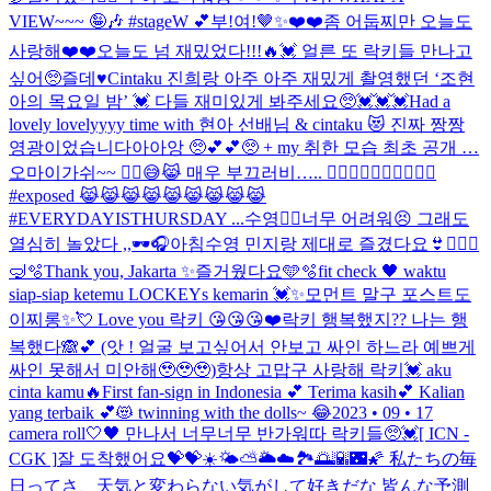
VIEW~~~ 🤪🎶 #stageW 💕
부!여!🤎✨
❤️❤️좀 어둡찌만 오늘도
사랑해❤️❤️
오늘도 넘 재밌었다!!!🔥💓 얼른 또 락키들 만나고
싶어🥺
즐데♥️
Cintaku 진희랑 아주 아주 재밌게 촬영했던 ‘조현
아의 목요일 밤’ 💓 다들 재미있게 봐주세요🥺💓💓💓
Had a
lovely lovelyyyy time with 현아 선배님 & cintaku 😻 진짜 짱짱
영광이었습니다아아앙 🥺💕💕🥺 + my 취한 모습 최초 공개 …
오마이가쉬~~ 😵‍💫😅😹 매우 부끄러비….. 😵‍💫😵‍💫😵‍💫🤪🤪🤪🤪
#exposed 😹😹😹😹😹😹😹😹😹
#EVERYDAYISTHURSDAY ...
수영🏊‍♂️너무 어려워😣 그래도
열심히 놀았다 ,,🕶️🎧
아침수영 민지랑 제대로 즐겼다요👙🏊🏻‍♀️
🤿🫧
Thank you, Jakarta ✨
즐거웠다요🩵🫧
fit check 🖤 waktu
siap-siap ketemu LOCKEYs kemarin 💓✨
모먼트 말구 포스트도
이찌롱✨💘 Love you 락키 😘😘😘❤️
락키 행복했지?? 나는 행
복했다🙈💕 (앗 ! 얼굴 보고싶어서 안보고 싸인 하느라 예쁘게
싸인 못해서 미안해🥹🥹🥹)
항상 고맙구 사랑해 락키💓 aku
cinta kamu🔥
First fan-sign in Indonesia 💕 Terima kasih💕 Kalian
yang terbaik 💕😻 twinning with the dolls~ 😂
2023 • 09 • 17
camera roll
🤍🖤 만나서 너무너무 반가워따 락키들🥺💓
[ ICN -
CGK ]
잘 도착했어요💝💝
☀️🌤️⛅️🌥️☁️🏞️🌅🌇🌃🌠 私たちの毎
日ってさ、天気と変わらない気がして好きだな 皆んな予測