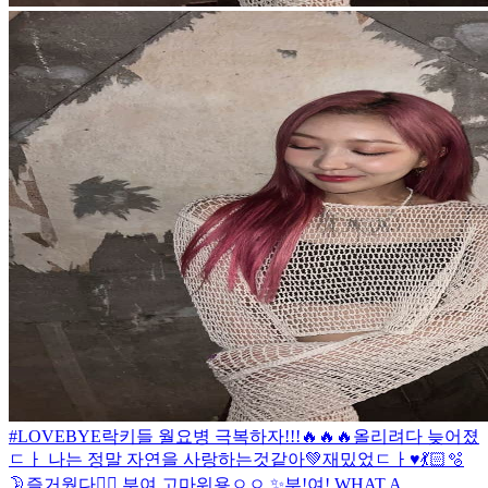
#LOVEBYE
락키들 월요병 극복하자!!!🔥🔥🔥
올리려다 늦어졌
ㄷㅏ 나는 정말 자연을 사랑하는것같아💚
재밌었ㄷㅏ♥️💃🏻🫧
🌛
즐거웠다❤️‍🔥 부여 고마워용ㅇㅇ ✨
부!여! WHAT A