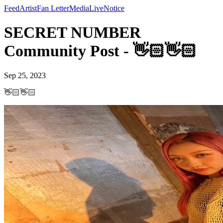
Feed
Artist
Fan Letter
Media
Live
Notice
SECRET NUMBER
Community Post - 👋🏻👋🏻
Sep 25, 2023
👋🏻👋🏻