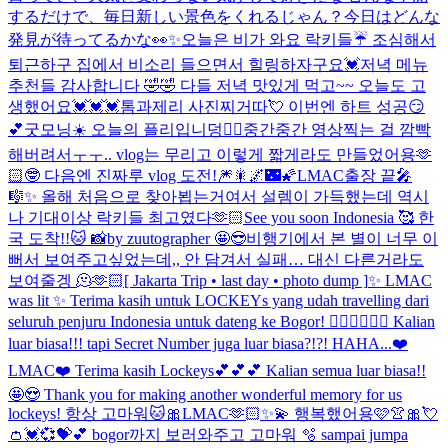
するだけで、毎日新しい景色をくれるじゃん？今日はどんな
発見が待ってるかな👀✨
오늘은 비가 와요 락키들☔️ 조심해서
퇴근하구 집에서 비소리 들으면서 힐링하자구요💓
저녁 메뉴
추천들 감사합니다 🤣🤣 다들 저녁 맛있게 먹고~~ 오늘도 고
생했어요💓💓💓
톰과제리 사진찌거따💘 이번엔 하트 성공😏
💕
굿모닝☀️ 오늘의 플리입니덩✌🏻
중간중간 영상찍는 걸 깜빡
해버려서ㅜㅜ.. vlog는 무리고 이렇게 짧게라도 만들었어용🫶
🏻🤓 다음엔 진짜루 vlog 도전!
🎆🎇🌌🌃🌠
LMAC출장 끝🎤
🎼✨ 올해 처음으로 찾아뵙는거여서 설렘이 가득했는데 역시
나 기대이상 락키들 최고였다🫶🏻
See you soon Indonesia 🥰 한
국 도착!!🐱 📸by zuutographer 🤩😎
비행기에서 본 별이 너무 이
뻐서 보여주고싶었는데,, 안 담겨서 실패… 대신 다른거라도
보여줄겡 🫠🫶🏻
[ Jakarta Trip • last day • photo dump ]
✨ LMAC
was lit ✨ Terima kasih untuk LOCKEYs yang udah travelling dari
seluruh penjuru Indonesia untuk dateng ke Bogor! ❤️‍🔥❤️‍🔥❤️‍🔥 Kalian
luar biasa!!! tapi Secret Number juga luar biasa?!?! HAHA...
❤️
LMAC❤️ Terima kasih Lockeys💕💕💕 Kalian semua luar biasa!!
🤩😍 Thank you for making another wonderful memory for us
lockeys! 항상 고마워🐱🎀
LMAC🫶🏻✨💫 행복했어용🩷👚🎀💘
👛💓💞💝💕 bogor까지 보러와주고 고마워 🫧 sampai jumpa