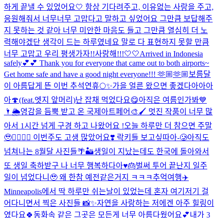
하게 끝낼 수 있었어요🤍 항상 기다려주고, 이유없는 사랑을 주고,
응원해줘서 너무너무 고맙다고 말하고 싶었어요 그만큼 보답해주
지 못하는 것 같아 너무 미안한 마음도 들고 그만큼 열심히 더 노
력해야겠단 생각이 드는 하루였네요 말로 다 표현하지 못할 만큼
너무 고맙고 우리 평생가자!!사랑해!!!🤍🤍
Arrived in Indonesia
safely💕💕 Thank you for everyone that came out to both airports~
Get home safe and have a good night everyone!!! 🫶🏼🫶🏼
보름달
이 아름답게 뜬 이번 추석연휴🌕✨
가을 얼른 왔으면 좋겠다아아아
아🍄(feat.엣지 앞머리)
난 잡채 먹었다요😋
아직은 여름인가봐💙
🌂🌦️
영감을 듬뿍 받고 온 국제아트페어🎨🖌️ 멋진 작품이 너무 많
아서 1시간 넘게 구경 하고 나왔어요 !
오늘 하루만 더 참으면 주말
🥹❤️‍🔥❤️‍🔥 이번주도 고생 많았어요❣️ 락키들 보고싶따아-🥲
아직도
넘쳐나는 8월달 사진들🌴🏜️
생일이 지났는데도 한국에 돌아와서
또 생일 축하받구 나 너무 행복하다아♥️🎂
벌써 투어 끝난지 일주
일이 넘었다니🥹 왜 한참 예전같은거지 ㅋㅋㅋ추억여행✈️
Minneapolis에서 딱 하루만 쉬는날이 있었는데 혼자 여기저기 걸
어다니면서 찍은 사진들 📸✨자연을 사랑하는 저에겐 아주 힐링이
였다요🍀동화속 같은 그곳은 모든게 너무 아름다웠어요💕
내가 3