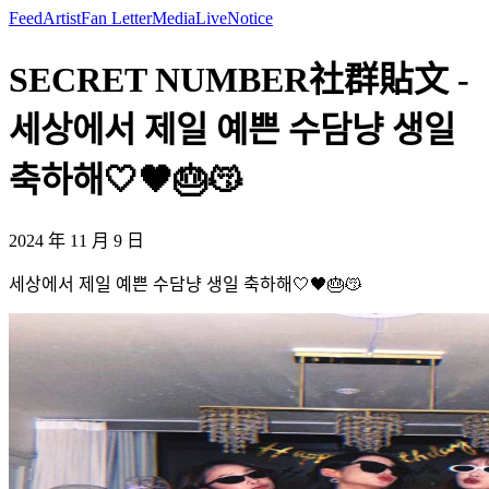
Feed
Artist
Fan Letter
Media
Live
Notice
SECRET NUMBER社群貼文 -
세상에서 제일 예쁜 수담냥 생일
축하해🤍🖤🎂😽
2024 年 11 月 9 日
세상에서 제일 예쁜 수담냥 생일 축하해🤍🖤🎂😽