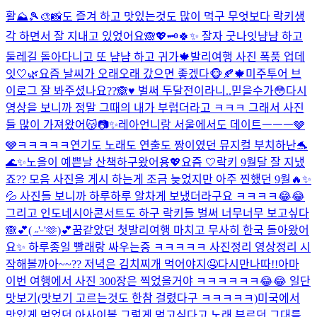
활⛰️🎾🎨📸도 즐겨 하고 맛있는것도 많이 먹구 무엇보다 락키생
각 하면서 잘 지내고 있었어요🙈💖🗝️
🍀✨ 잘자 굿나잇
냠냠 하고
둘레길 돌아다니고 또 냠냠 하고 귀가🍁
발리여행 사진 폭풍 업데
잇🤍🌿
요즘 날씨가 오래오래 갔으면 좋겠다🐵🍂🍁
미주투어 브
이로그 잘 봐주셨나요??🙈♥️ 벌써 두달전이라니..믿을수가😳다시
영상을 보니까 정말 그때의 내가 부럽더라고 ㅋㅋㅋ 그래서 사진
들 많이 가져왔어😽📷✨
레아언니랑 서울에서도 데이트ㅡㅡㅡ🩶
🩶ㅋㅋㅋㅋㅋ
연기도 노래도 연출도 짱이였던 뮤지컬 부치하난🐬
🌊✨
노을이 예쁜날 산책하구왔어용💖
요즘 🤍
락키 9월달 잘 지냈
죠?? 모음 사진을 게시 하는게 조금 늦었지만 아주 찐했던 9월🔥✨
💦 사진들 보니까 하루하루 알차게 보냈더라구요 ㅋㅋㅋㅋ😂😂
그리고 인도네시아콘서트도 하구 락키들 벌써 너무너무 보고싶다
🙈💕
( ˶'ᵕ'🫶)💕
꿈같았던 첫발리여행 마치고 무사히 한국 돌아왔어
요✨ 하루종일 빨래랑 싸우는중 ㅋㅋㅋㅋㅋ 사진정리 영상정리 시
작해볼까아~~?? 저녁은 김치찌개 먹어야지🤤
다시만나따!!
아마
이번 여행에서 사진 300장은 찍었을거야 ㅋㅋㅋㅋㅋㅋ😂😂 일단
맛보기(맛보기 고르는것도 한참 걸렸다구 ㅋㅋㅋㅋㅋ)
미국에서
맛있게 먹었던 아사이볼 그렇게 먹고싶다고 노래 부르던 그대를