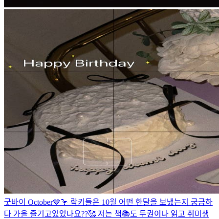
굿바이 October🤎🦩 락키들은 10월 어떤 한달을 보냈는지 궁금하
다 가을 즐기고있었나요??🥰 저는 책📚도 두권이나 읽고 취미생