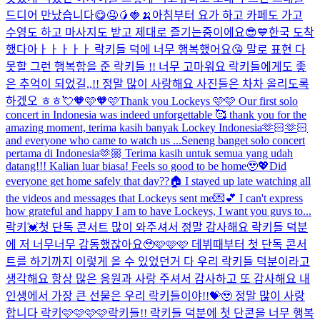
드디어 만났습니다😋🤤🥭🍓🍌
아침부터 요가 하고 카페도 가고
수영도 하고 마사지도 받고 제대로 즐기는중이에요😎💙
한국 도착
했다아ㅏㅏㅏㅏㅏ 락키들 덕에 너무 행복했어요😘 말로 표현 다
못할 그런 행복함을 준 락키들 !! 너무 고마워요 락키들에게도 좋
은 추억이 되었길,,!! 정말 많이 사랑해요 사진들은 차차 올리도록
하겠오 ㅎㅎ💘
🧡🩷🧡🩷
Thank you Lockeys 🩷🩷 Our first solo
concert in Indonesia was indeed unforgettable 🥰 thank you for the
amazing moment, terima kasih banyak Lockey Indonesia🫶🏻🫶🏻
and everyone who came to watch us ...
Seneng banget solo concert
pertama di Indonesia🫶🏼 Terima kasih untuk semua yang udah
datang!!! Kalian luar biasa! Feels so good to be home🥹💖
Did
everyone get home safely that day??🏠 I stayed up late watching all
the videos and messages that Lockeys sent me💌💕 I can't express
how grateful and happy I am to have Lockeys, I want you guys to...
락키💓첫 단독 콘서트 많이 와주셔서 정말 감사해요 락키들 덕분
에 저 너무너무 감동했잖아요🥹🩷🩷🩷 데뷔때부터 첫 단독 콘서
트를 하기까지 이렇게 올 수 있었던거 다 우리 락키들 덕분이라고
생각해요 항상 많은 응원과 사랑 주셔서 감사하고 또 감사해요 내
인생에서 가장 큰 선물은 우리 락키들이야!!💝🥹 정말 많이 사랑
합니다 락키🩷🩷🩷🩷
락키들!! 락키들 덕분에 첫 단콘을 너무 행복