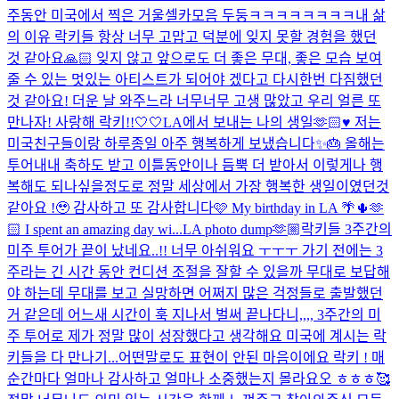
주동안 미국에서 찍은 거울셀카모음 두둥ㅋㅋㅋㅋㅋㅋㅋㅋ
내 삶
의 이유 락키들 항상 너무 고맙고 덕분에 잊지 못할 경험을 했던
것 같아요🙏🏻 잊지 않고 앞으로도 더 좋은 무대, 좋은 모습 보여
줄 수 있는 멋있는 아티스트가 되어야 겠다고 다시한번 다짐했던
것 같아요! 더운 날 와주느라 너무너무 고생 많았고 우리 얼른 또
만나자! 사랑해 락키!!🤍🤍
LA에서 보내는 나의 생일🫶🏻♥️ 저는
미국친구들이랑 하루종일 아주 행복하게 보냈습니다✨🎂 올해는
투어내내 축하도 받고 이틀동안이나 듬뿍 더 받아서 이렇게나 행
복해도 되나싶을정도로 정말 세상에서 가장 행복한 생일이였던것
같아요 !🥹 감사하고 또 감사합니다🩷 My birthday in LA 🌴🌵🫶
🏻 I spent an amazing day wi...
LA photo dump🫶🏼
락키들 3주간의
미주 투어가 끝이 났네요..!! 너무 아쉬워요 ㅜㅜㅜ 가기 전에는 3
주라는 긴 시간 동안 컨디션 조절을 잘할 수 있을까 무대로 보답해
야 하는데 무대를 보고 실망하면 어쩌지 많은 걱정들로 출발했던
거 같은데 어느새 시간이 훅 지나서 벌써 끝나다니,,,, 3주간의 미
주 투어로 제가 정말 많이 성장했다고 생각해요 미국에 계시는 락
키들을 다 만나기...
어떤말로도 표현이 안된 마음이에요 락키 ! 매
순간마다 얼마나 감사하고 얼마나 소중했는지 몰라요오 ㅎㅎㅎ🥰