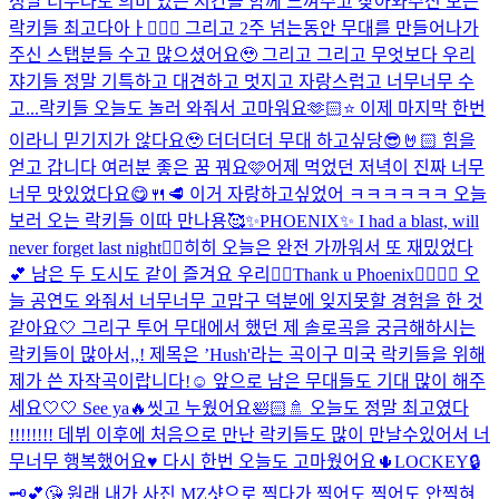
정말 너무나도 의미 있는 시간을 함께 느껴주고 찾아와주신 모든
락키들 최고다아ㅏ👍🏻✨ 그리고 2주 넘는동안 무대를 만들어나가
주신 스탭분들 수고 많으셨어요🥹 그리고 그리고 무엇보다 우리
쟈기들 정말 기특하고 대견하고 멋지고 자랑스럽고 너무너무 수
고...
락키들 오늘도 놀러 와줘서 고마워요🫶🏻⭐️ 이제 마지막 한번
이라니 믿기지가 않다요🥹 더더더더 무대 하고싶당😎🤘🏻 힘을
얻고 갑니다 여러분 좋은 꿈 꿔요🩷
어제 먹었던 저녁이 진짜 너무
너무 맛있었다요😋🍴🥩 이거 자랑하고싶었어 ㅋㅋㅋㅋㅋㅋ 오늘
보러 오는 락키들 이따 만나용🥰
✨PHOENIX✨ I had a blast, will
never forget last night❤️‍🔥
히히 오늘은 완전 가까워서 또 재밌었다
💕 남은 두 도시도 같이 즐겨요 우리❤️‍🔥
Thank u Phoenix🐦‍🔥🐦‍🔥 오
늘 공연도 와줘서 너무너무 고맙구 덕분에 잊지못할 경험을 한 것
같아요🤍 그리구 투어 무대에서 했던 제 솔로곡을 궁금해하시는
락키들이 많아서,,! 제목은 ’Hush'라는 곡이구 미국 락키들을 위해
제가 쓴 자작곡이랍니다!☺️ 앞으로 남은 무대들도 기대 많이 해주
세요🤍🤍 See ya🔥
씻고 누웠어요🛀🏻🚿 오늘도 정말 최고였다
!!!!!!!! 데뷔 이후에 처음으로 만난 락키들도 많이 만날수있어서 너
무너무 행복했어요♥️ 다시 한번 오늘도 고마웠어요🌵
LOCKEY🔒
🗝️💕😘 원래 내가 사진 MZ샷으로 찍다가 찍어도 찍어도 안찍혀